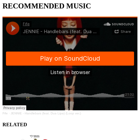
RECOMMENDED MUSIC
Fife
·
JENNIE - Handlebars (feat. Dua Lipa) (Loop ver.)
RELATED