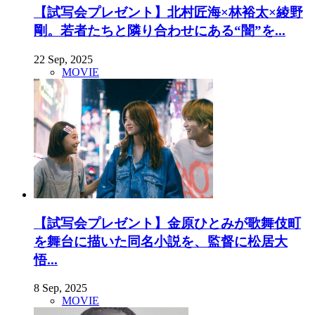
【試写会プレゼント】北村匠海×林裕太×綾野
剛。若者たちと隣り合わせにある“闇”を...
22 Sep, 2025
MOVIE
【試写会プレゼント】金原ひとみが歌舞伎町
を舞台に描いた同名小説を、監督に松居大
悟...
8 Sep, 2025
MOVIE