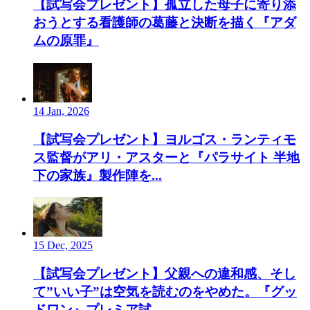
【試写会プレゼント】孤立した母子に寄り添
おうとする看護師の葛藤と決断を描く『アダ
ムの原罪』
14 Jan, 2026
【試写会プレゼント】ヨルゴス・ランティモ
ス監督がアリ・アスターと『パラサイト 半地
下の家族』製作陣を...
15 Dec, 2025
【試写会プレゼント】父親への違和感、そし
て”いい子”は空気を読むのをやめた。『グッ
ドワン』プレミア試...