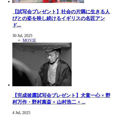
【試写会プレゼント】社会の片隅に生きる人
びとの姿を映し続けるイギリスの名匠アン
ド...
30 Jul, 2025
MOVIE
【完成披露試写会プレゼント】犬童一心 × 野
村万作・野村萬斎 × 山村浩二 × ...
4 Jul, 2025