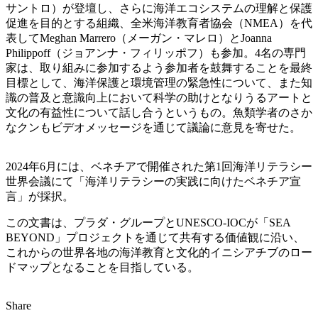
サントロ）が登壇し、さらに海洋エコシステムの理解と保護
促進を目的とする組織、全米海洋教育者協会（NMEA）を代
表してMeghan Marrero（メーガン・マレロ）とJoanna
Philippoff（ジョアンナ・フィリッポフ）も参加。4名の専門
家は、取り組みに参加するよう参加者を鼓舞することを最終
目標として、海洋保護と環境管理の緊急性について、また知
識の普及と意識向上において科学の助けとなりうるアートと
文化の有益性について話し合うというもの。魚類学者のさか
なクンもビデオメッセージを通じて議論に意見を寄せた。
2024年6月には、ベネチアで開催された第1回海洋リテラシー
世界会議にて「海洋リテラシーの実践に向けたベネチア宣
言」が採択。
この文書は、プラダ・グループとUNESCO-IOCが「SEA
BEYOND」プロジェクトを通じて共有する価値観に沿い、
これからの世界各地の海洋教育と文化的イニシアチブのロー
ドマップとなることを目指している。
Share