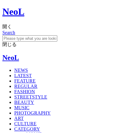
NeoL
開く
Search
閉じる
NeoL
NEWS
LATEST
FEATURE
REGULAR
FASHION
STREETSTYLE
BEAUTY
MUSIC
PHOTOGRAPHY
ART
CULTURE
CATEGORY