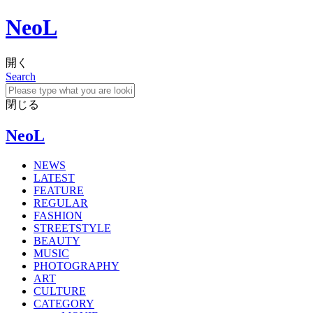
NeoL
開く
Search
閉じる
NeoL
NEWS
LATEST
FEATURE
REGULAR
FASHION
STREETSTYLE
BEAUTY
MUSIC
PHOTOGRAPHY
ART
CULTURE
CATEGORY