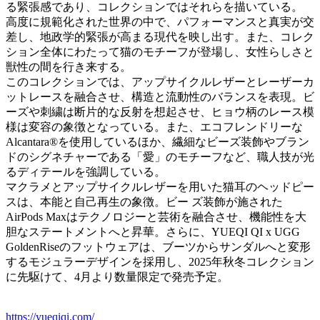
る緊張感であり、コレクションではそれらを描いている。
高度に規範化された世界の中で、パフォーマンスと真実が交
差し、地政学的緊張が高まる現代を映し出す。また、コレク
ション全体にわたって猫のモチーフが登場し、女性らしさと
獣性の間を行き来する。
このコレクションでは、アップサイクルレザーとレーザーカ
ットレースを融合させ、構造と流動性のバランスを表現。ビ
ーズや刺繍は断片的な反射を想起させ、ヒョウ柄のレース模
様は変容の象徴となっている。また、エコフレンドリーな
Alcantara®を使用しているほか、繊細なビーズ装飾やブラン
ドのシグネチャーである「愛」のモチーフなど、職人技が光
るディテールを強調している。
マクラメとアップサイクルレザーを用いた猫耳のヘッドピー
スは、本能と自己再生の象徴。ビー ズ装飾が施された
AirPods Maxはテクノロジーと芸術を融合させ、機能性を大
胆なステートメントへと昇華。さらに、YUEQI QI x UGG
GoldenRiseのフットウェアは、ブーツからサンダルへと変形
するモジュラーデザインを採用し、2025年秋冬コレクション
に先駆けて、4月より数量限定で発売予定。
https://yueqiqi.com/