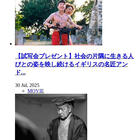
【試写会プレゼント】社会の片隅に生きる人
びとの姿を映し続けるイギリスの名匠アン
ド...
30 Jul, 2025
MOVIE