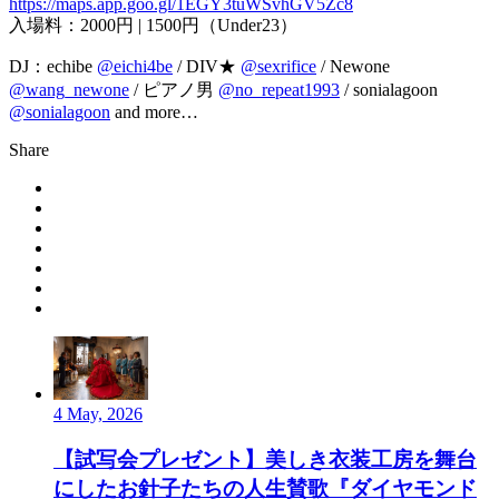
https://maps.app.goo.gl/1EGY3tuWSvhGV5Zc8
入場料：2000円 | 1500円（Under23）
DJ：echibe
@eichi4be
/ DIV★
@sexrifice
/ Newone
@wang_newone
/ ピアノ男
@no_repeat1993
/ sonialagoon
@sonialagoon
and more…
Share
4 May, 2026
【試写会プレゼント】美しき衣装工房を舞台
にしたお針子たちの人生賛歌『ダイヤモンド