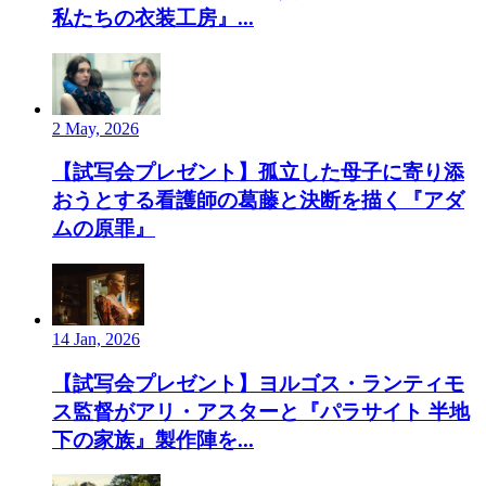
私たちの衣装工房』...
2 May, 2026
【試写会プレゼント】孤立した母子に寄り添
おうとする看護師の葛藤と決断を描く『アダ
ムの原罪』
14 Jan, 2026
【試写会プレゼント】ヨルゴス・ランティモ
ス監督がアリ・アスターと『パラサイト 半地
下の家族』製作陣を...