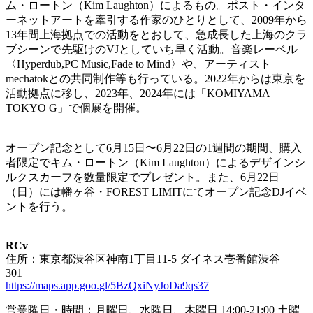
ム・ロートン（Kim Laughton）によるもの。ポスト・インタ
ーネットアートを牽引する作家のひとりとして、2009年から
13年間上海拠点での活動をとおして、急成長した上海のクラ
ブシーンで先駆けのVJとしていち早く活動。音楽レーベル
〈Hyperdub,PC Music,Fade to Mind〉や、アーティスト
mechatokとの共同制作等も行っている。2022年からは東京を
活動拠点に移し、2023年、2024年には「KOMIYAMA
TOKYO G」で個展を開催。
オープン記念として6月15日〜6月22日の1週間の期間、購入
者限定でキム・ロートン（Kim Laughton）によるデザインシ
ルクスカーフを数量限定でプレゼント。また、6月22日
（日）には幡ヶ谷・FOREST LIMITにてオープン記念DJイベ
ントを行う。
RCv
住所：東京都渋谷区神南1丁目11-5 ダイネス壱番館渋谷
301
https://maps.app.goo.gl/5BzQxiNyJoDa9qs37
営業曜日・時間：月曜日、水曜日、木曜日 14:00-21:00 土曜