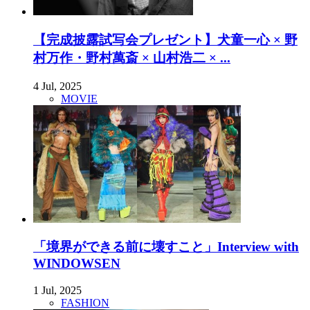
【完成披露試写会プレゼント】犬童一心 × 野
村万作・野村萬斎 × 山村浩二 × ...
4 Jul, 2025
MOVIE
「境界ができる前に壊すこと」Interview with
WINDOWSEN
1 Jul, 2025
FASHION