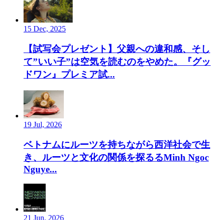
15 Dec, 2025
【試写会プレゼント】父親への違和感、そし
て”いい子”は空気を読むのをやめた。『グッ
ドワン』プレミア試...
19 Jul, 2026
ベトナムにルーツを持ちながら西洋社会で生
き、ルーツと文化の関係を探るるMinh Ngoc
Nguye...
21 Jun, 2026