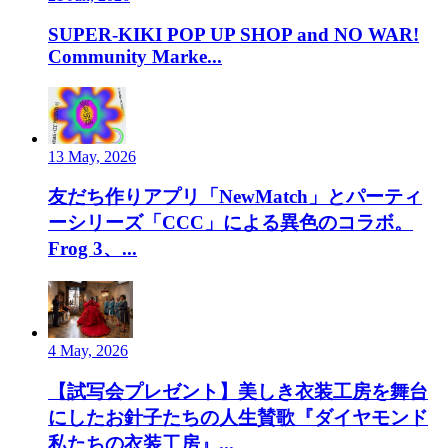
SUPER-KIKI POP UP SHOP and NO WAR!
Community Marke...
13 May, 2026
友だち作りアプリ「NewMatch」とパーティ
ーシリーズ「CCC」による異色のコラボ。
Frog 3、...
4 May, 2026
【試写会プレゼント】美しき衣装工房を舞台
にしたお針子たちの人生賛歌『ダイヤモンド
私たちの衣装工房』...