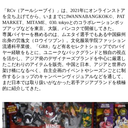
「RCv（アールシーブイ）」は、2021年にオンラインストア
を立ち上げてから、いままでにIWANNABANGKOK©、PAT
MARKET、MITAME、030. tokyoとのコラボレーションポッ
プアップなどを東京、大阪、バンコクで開催してきた。
専属バイヤーを務めるのは、ムエタイ選手でもある中国蘇州
出身の労逸文（ロウイツブン）。文化服装学院ファッション
流通科卒業後、「GR8」など有名セレクトショップでのバイ
ヤー経験をもとに、ユニークなバックグランドと独自の視点
を活かし、アジア発のデザイナーズブランドを中心に厳選し
たこだわりのアイテムを販売。中国と日本、アジアと世界の
架け橋になるべく、自主企画のイベントやシーズンごとに制
作するショップのキャンペーンヴィジュアルなどを通して、
まだ日本では取り扱いがなかった若手アジアブランドを積極
的に紹介してきた。