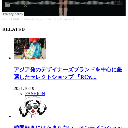
Fife
·
JENNIE - Handlebars (feat. Dua Lipa) (Loop ver.)
RELATED
アジア発のデザイナーズブランドを中心に厳
選したセレクトショップ 『RCv....
2021.10.19
FASHION
韓国好きにはたまらない、オンラインショッ