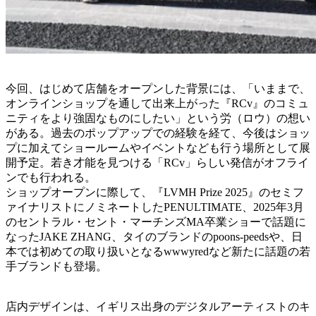
今回、はじめて店舗をオープンした背景には、「いままで、
オンラインショップを通して出来上がった『RCv』のコミュ
ニティをより強固なものにしたい」という労（ロウ）の想い
がある。過去のポップアップでの経験を経て、今後はショッ
プに加えてショールームやイベントなども行う場所として展
開予定。若き才能を見つける「RCv」らしい発信がオフライ
ンでも行われる。
ショップオープンに際して、『LVMH Prize 2025』のセミフ
ァイナリストにノミネートしたPENULTIMATE、2025年3月
のセントラル・セント・マーチンズMA卒業ショーで話題に
なったJAKE ZHANG、タイのブランドのpoons-peedsや、日
本では初めての取り扱いとなるwwwyredなど新たに話題の若
手ブランドも登場。
店内デザインは、イギリス出身のデジタルアーティストのキ