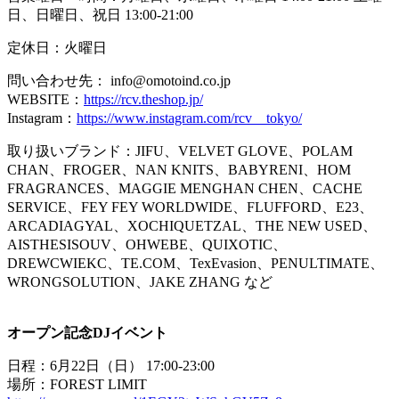
日、日曜日、祝日 13:00-21:00
定休日：火曜日
問い合わせ先： info@omotoind.co.jp
WEBSITE：
https://rcv.theshop.jp/
Instagram：
https://www.instagram.com/rcv__tokyo/
取り扱いブランド：JIFU、VELVET GLOVE、POLAM
CHAN、FROGER、NAN KNITS、BABYRENI、HOM
FRAGRANCES、MAGGIE MENGHAN CHEN、CACHE
SERVICE、FEY FEY WORLDWIDE、FLUFFORD、E23、
ARCADIAGYAL、XOCHIQUETZAL、THE NEW USED、
AISTHESISOUV、OHWEBE、QUIXOTIC、
DREWCWIEKC、TE.COM、TexEvasion、PENULTIMATE、
WRONGSOLUTION、JAKE ZHANG など
オープン記念DJイベント
日程：6月22日（日） 17:00-23:00
場所：FOREST LIMIT