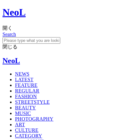
NeoL
開く
Search
閉じる
NeoL
NEWS
LATEST
FEATURE
REGULAR
FASHION
STREETSTYLE
BEAUTY
MUSIC
PHOTOGRAPHY
ART
CULTURE
CATEGORY