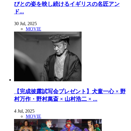
びとの姿を映し続けるイギリスの名匠アン
ド...
30 Jul, 2025
MOVIE
【完成披露試写会プレゼント】犬童一心 × 野
村万作・野村萬斎 × 山村浩二 × ...
4 Jul, 2025
MOVIE