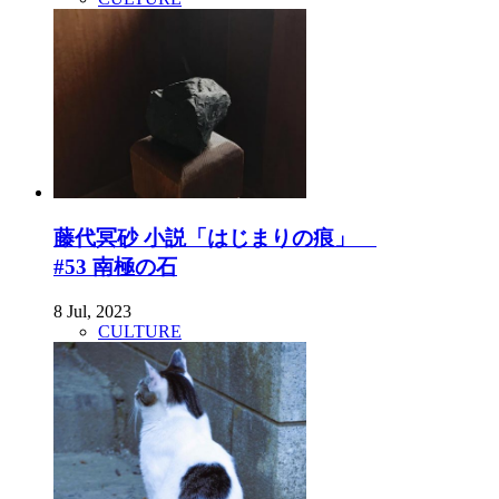
藤代冥砂 小説「はじまりの痕」
#53 南極の石
8 Jul, 2023
CULTURE