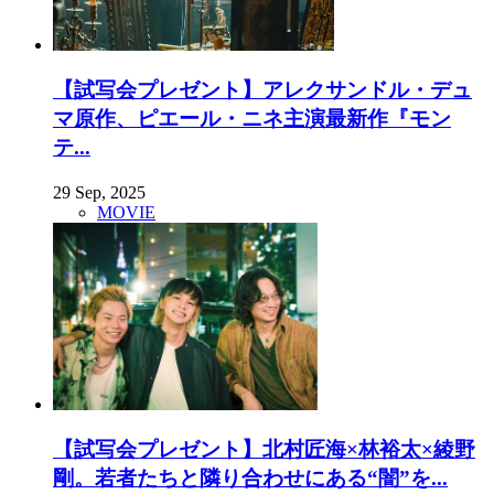
【試写会プレゼント】アレクサンドル・デュ
マ原作、ピエール・ニネ主演最新作『モン
テ...
29 Sep, 2025
MOVIE
【試写会プレゼント】北村匠海×林裕太×綾野
剛。若者たちと隣り合わせにある“闇”を...