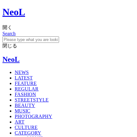
NeoL
開く
Search
閉じる
NeoL
NEWS
LATEST
FEATURE
REGULAR
FASHION
STREETSTYLE
BEAUTY
MUSIC
PHOTOGRAPHY
ART
CULTURE
CATEGORY