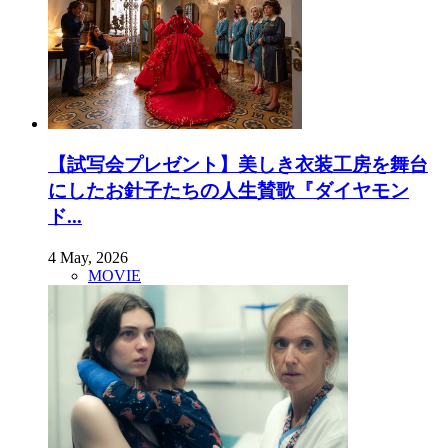
【試写会プレゼント】美しき衣装工房を舞台
にしたお針子たちの人生賛歌『ダイヤモン
ド...
4 May, 2026
MOVIE