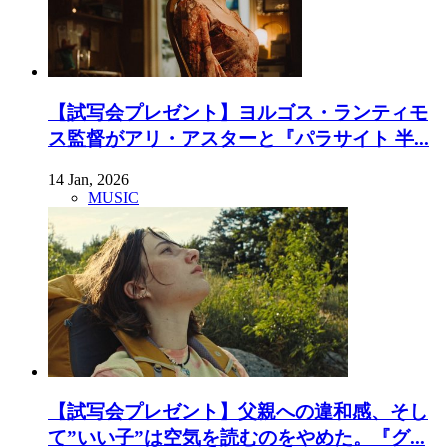
【試写会プレゼント】ヨルゴス・ランティモ
ス監督がアリ・アスターと『パラサイト 半...
14 Jan, 2026
MUSIC
【試写会プレゼント】父親への違和感、そし
て”いい子”は空気を読むのをやめた。『グ...