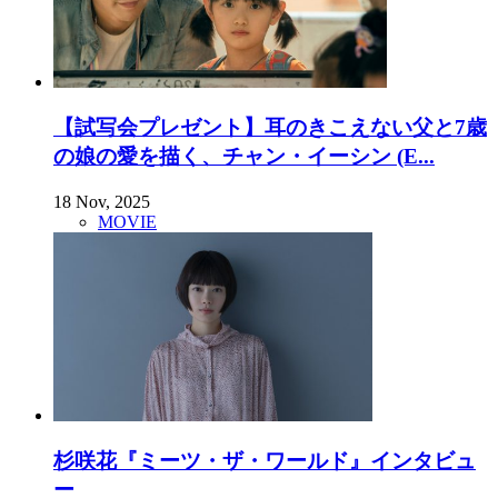
【試写会プレゼント】耳のきこえない父と7歳
の娘の愛を描く、チャン・イーシン (E...
18 Nov, 2025
MOVIE
杉咲花『ミーツ・ザ・ワールド』インタビュ
ー