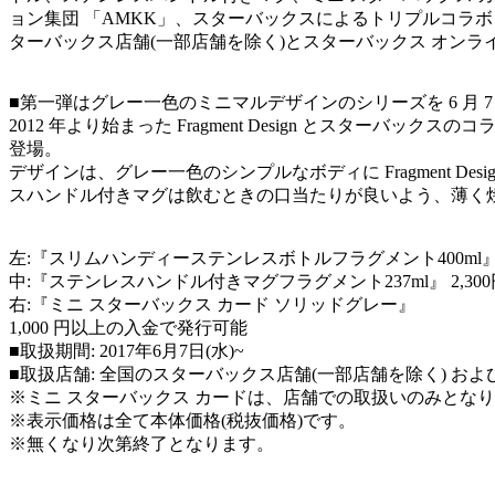
ョン集団 「AMKK」、スターバックスによるトリプルコラボレ
ターバックス店舗(一部店舗を除く)とスターバックス オンラ
■第一弾はグレー一色のミニマルデザインのシリーズを 6 月 7 
2012 年より始まった Fragment Design とスタ
登場。
デザインは、グレー一色のシンプルなボディに Fragment
スハンドル付きマグは飲むときの口当たりが良いよう、薄く
左:『スリムハンディーステンレスボトルフラグメント400ml』 4
中:『ステンレスハンドル付きマグフラグメント237ml』 2,300
右:『ミニ スターバックス カード ソリッドグレー』
1,000 円以上の入金で発行可能
■取扱期間: 2017年6月7日(水)~
■取扱店舗: 全国のスターバックス店舗(一部店舗を除く) およ
※ミニ スターバックス カードは、店舗での取扱いのみとな
※表示価格は全て本体価格(税抜価格)です。
※無くなり次第終了となります。