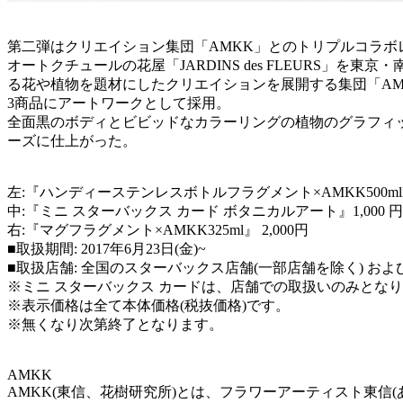
第二弾はクリエイション集団「AMKK」とのトリプルコラボレ
オートクチュールの花屋「JARDINS des FLEURS
る花や植物を題材にしたクリエイションを展開する集団「AM
3商品にアートワークとして採用。
全面黒のボディとビビッドなカラーリングの植物のグラフィ
ーズに仕上がった。
左:『ハンディーステンレスボトルフラグメント×AMKK500mll』 
中:『ミニ スターバックス カード ボタニカルアート』1,000
右:『マグフラグメント×AMKK325ml』 2,000円
■取扱期間: 2017年6月23日(金)~
■取扱店舗: 全国のスターバックス店舗(一部店舗を除く) およ
※ミニ スターバックス カードは、店舗での取扱いのみとな
※表示価格は全て本体価格(税抜価格)です。
※無くなり次第終了となります。
AMKK
AMKK(東信、花樹研究所)とは、フラワーアーティスト東信