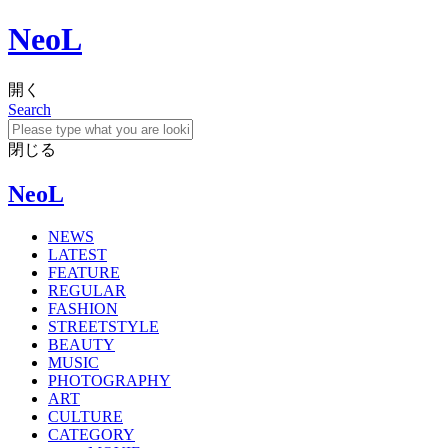
NeoL
開く
Search
閉じる
NeoL
NEWS
LATEST
FEATURE
REGULAR
FASHION
STREETSTYLE
BEAUTY
MUSIC
PHOTOGRAPHY
ART
CULTURE
CATEGORY