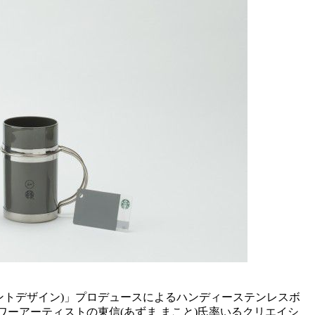
ラグメントデザイン)」プロデュースによるハンディーステンレスボ
」とフラワーアーティストの東信(あずま まこと)氏率いるクリエイシ