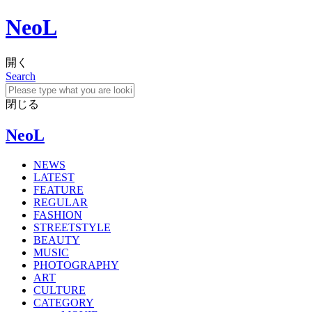
NeoL
開く
Search
閉じる
NeoL
NEWS
LATEST
FEATURE
REGULAR
FASHION
STREETSTYLE
BEAUTY
MUSIC
PHOTOGRAPHY
ART
CULTURE
CATEGORY