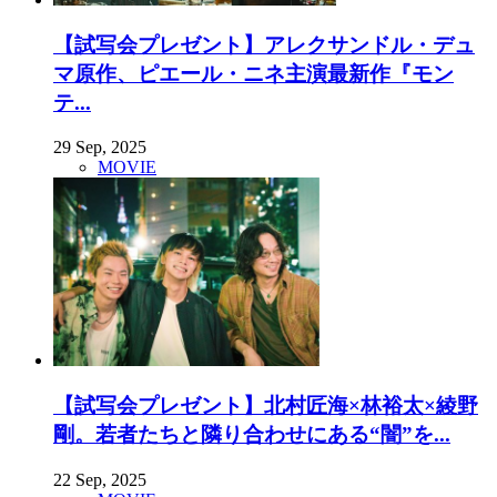
【試写会プレゼント】アレクサンドル・デュ
マ原作、ピエール・ニネ主演最新作『モン
テ...
29 Sep, 2025
MOVIE
【試写会プレゼント】北村匠海×林裕太×綾野
剛。若者たちと隣り合わせにある“闇”を...
22 Sep, 2025