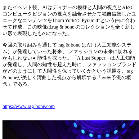
またイベント後、AIはディナーの模様と人間の視点とAIの
コンピュータビジョンの視点を融合させたて独自編集したユ
ニークなコンテンツをThom Yorkの”Pyramid”という曲に合わ
せて作成。この映像はrag & bone のコレクションを全く新し
い形で表現したものになった。
今回の取り組みを通して rag & bone はAI（人工知能システ
ム）が発達していった将来、 ファッションの未来に訪れる
かもしれない可能性を探った。「A Last Supper」は人工知能
が発達し、人間の知性を超えた時に、ファッションブランド
がどのようにして人間性を保っていくかという課題を、rag
& boneが美しく湾曲した視点から解釈する「未来予測の概
念」である。
https://www.rag-bone.com