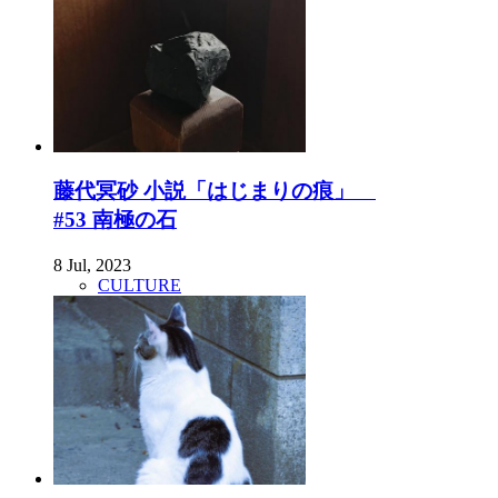
藤代冥砂 小説「はじまりの痕」
#53 南極の石
8 Jul, 2023
CULTURE