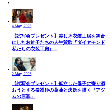
4 May, 2026
【試写会プレゼント】美しき衣装工房を舞台
にしたお針子たちの人生賛歌『ダイヤモンド
私たちの衣装工房』...
2 May, 2026
【試写会プレゼント】孤立した母子に寄り添
おうとする看護師の葛藤と決断を描く『アダ
ムの原罪』