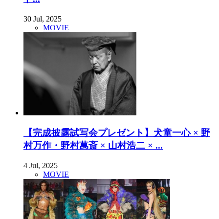
30 Jul, 2025
MOVIE
【完成披露試写会プレゼント】犬童一心 × 野
村万作・野村萬斎 × 山村浩二 × ...
4 Jul, 2025
MOVIE