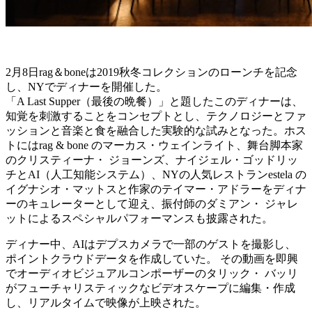
2月8日rag＆boneは2019秋冬コレクションのローンチを記念
し、NYでディナーを開催した。
「A Last Supper（最後の晩餐）」と題したこのディナーは、
知覚を刺激することをコンセプトとし、テクノロジーとファ
ッションと音楽と食を融合した実験的な試みとなった。ホス
トにはrag & bone のマーカス・ウェインライト、舞台脚本家
のクリスティーナ・ ジョーンズ、ナイジェル・ゴッドリッ
チとAI（人工知能システム）、NYの人気レストランestela の
イグナシオ・マットスと作家のテイマー・アドラーをディナ
ーのキュレーターとして迎え、振付師のダミアン・ ジャレ
ットによるスペシャルパフォーマンスも披露された。
ディナー中、AIはデプスカメラで一部のゲストを撮影し、
ポイントクラウドデータを作成していた。 その動画を即興
でオーディオビジュアルコンポーザーのタリック・ バッリ
がフューチャリスティックなビデオスケープに編集・作成
し、リアルタイムで映像が上映された。