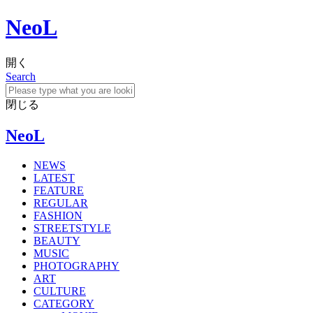
NeoL
開く
Search
閉じる
NeoL
NEWS
LATEST
FEATURE
REGULAR
FASHION
STREETSTYLE
BEAUTY
MUSIC
PHOTOGRAPHY
ART
CULTURE
CATEGORY