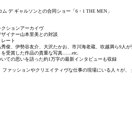
 デ ギャルソンとの合同ショー「6・1 THE MEN」
レクションアーカイヴ
デザイナー山本里美との対談
トレート
島秀俊、伊勢谷友介、大沢たかお、市川海老蔵、吹越満ら9人が
を受賞した作品の貴重な写真……etc.
ついての思いを語った約1万字の最新インタビューも収録
、ファッションやクリエイティヴな仕事の現場にいる人々が、 