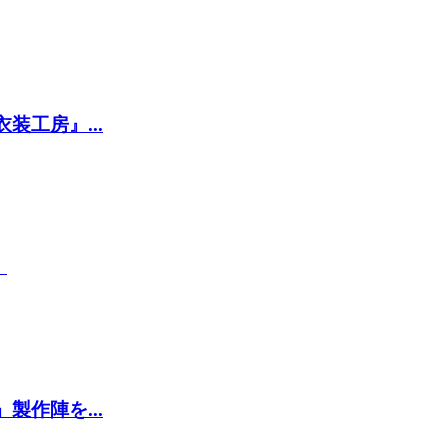
工房』...
』
作陣を...