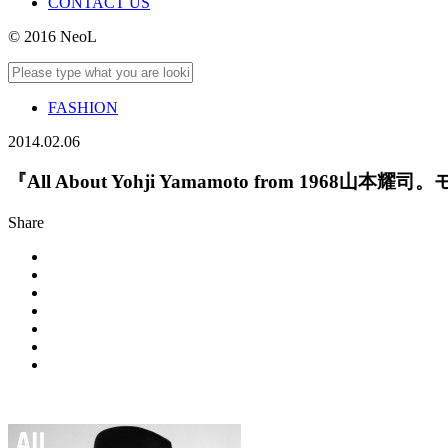
CONTACT US
© 2016 NeoL
FASHION
2014.02.06
『All About Yohji Yamamoto from
Share