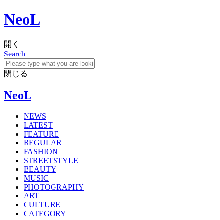
NeoL
開く
Search
閉じる
NeoL
NEWS
LATEST
FEATURE
REGULAR
FASHION
STREETSTYLE
BEAUTY
MUSIC
PHOTOGRAPHY
ART
CULTURE
CATEGORY