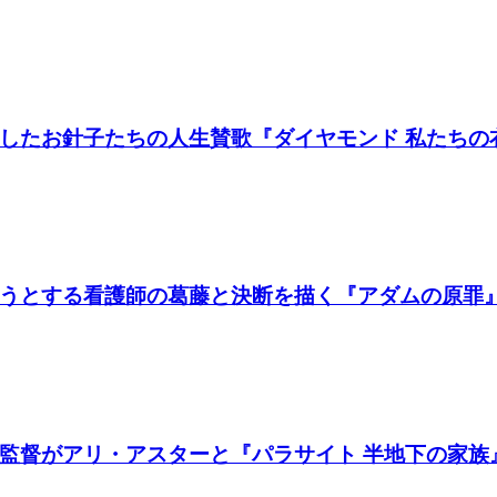
たお針子たちの人生賛歌『ダイヤモンド 私たちの衣装
うとする看護師の葛藤と決断を描く『アダムの原罪
督がアリ・アスターと『パラサイト 半地下の家族』製