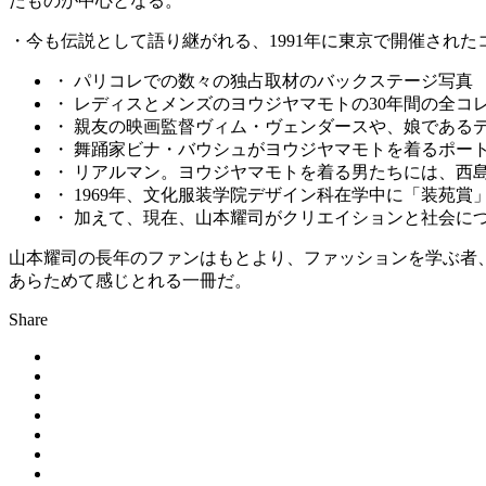
たものが中心となる。
・今も伝説として語り継がれる、1991年に東京で開催されたコム
・ パリコレでの数々の独占取材のバックステージ写真
・ レディスとメンズのヨウジヤマモトの30年間の全コ
・ 親友の映画監督ヴィム・ヴェンダースや、娘である
・ 舞踊家ビナ・バウシュがヨウジヤマモトを着るポー
・ リアルマン。ヨウジヤマモトを着る男たちには、西
・ 1969年、文化服装学院デザイン科在学中に「装苑賞」
・ 加えて、現在、山本耀司がクリエイションと社会に
山本耀司の長年のファンはもとより、ファッションを学ぶ者
あらためて感じとれる一冊だ。
Share