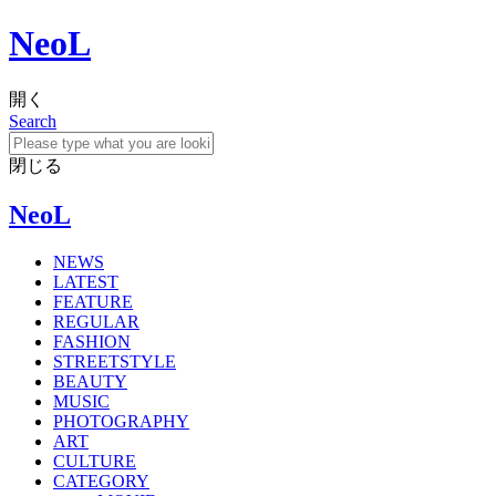
NeoL
開く
Search
閉じる
NeoL
NEWS
LATEST
FEATURE
REGULAR
FASHION
STREETSTYLE
BEAUTY
MUSIC
PHOTOGRAPHY
ART
CULTURE
CATEGORY