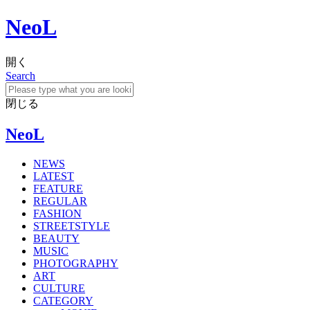
NeoL
開く
Search
閉じる
NeoL
NEWS
LATEST
FEATURE
REGULAR
FASHION
STREETSTYLE
BEAUTY
MUSIC
PHOTOGRAPHY
ART
CULTURE
CATEGORY