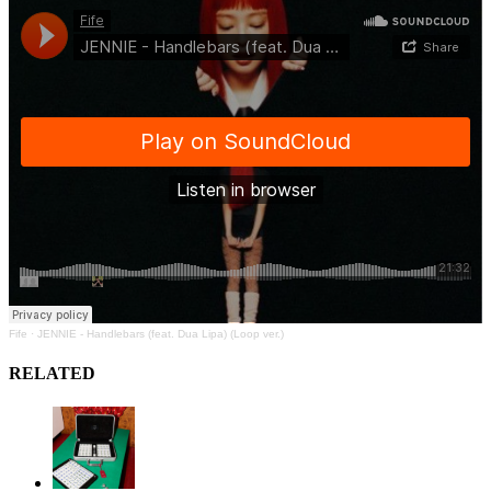
Fife
·
JENNIE - Handlebars (feat. Dua Lipa) (Loop ver.)
RELATED