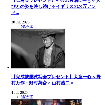
【試写会プレゼント】社会の片隅に生きる人
びとの姿を映し続けるイギリスの名匠アン
ド...
30 Jul, 2025
MOVIE
【完成披露試写会プレゼント】犬童一心 × 野
村万作・野村萬斎 × 山村浩二 × ...
4 Jul, 2025
MOVIE