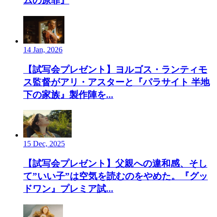
ムの原罪』
14 Jan, 2026
【試写会プレゼント】ヨルゴス・ランティモ
ス監督がアリ・アスターと『パラサイト 半地
下の家族』製作陣を...
15 Dec, 2025
【試写会プレゼント】父親への違和感、そし
て”いい子”は空気を読むのをやめた。『グッ
ドワン』プレミア試...