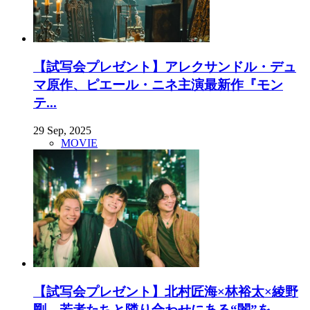
【試写会プレゼント】アレクサンドル・デュ
マ原作、ピエール・ニネ主演最新作『モン
テ...
29 Sep, 2025
MOVIE
【試写会プレゼント】北村匠海×林裕太×綾野
剛。若者たちと隣り合わせにある“闇”を...