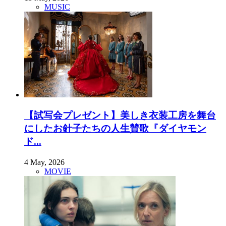
MUSIC
【試写会プレゼント】美しき衣装工房を舞台
にしたお針子たちの人生賛歌『ダイヤモン
ド...
4 May, 2026
MOVIE