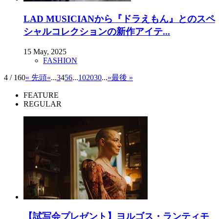
LAD MUSICIANから『ドラえもん』とのスペ
シャルコレクションの新作アイテ...
15 May, 2025
FASHION
4 / 160
« 先頭
«
...
3
4
5
6
...
10
20
30
...
»
最後 »
FEATURE
REGULAR
【試写会プレゼント】ヨルゴス・ランティモ