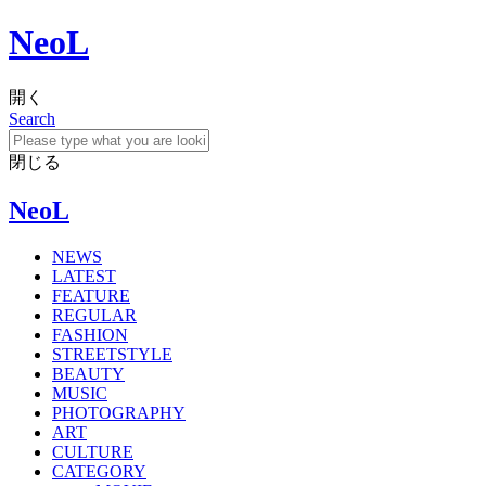
NeoL
開く
Search
閉じる
NeoL
NEWS
LATEST
FEATURE
REGULAR
FASHION
STREETSTYLE
BEAUTY
MUSIC
PHOTOGRAPHY
ART
CULTURE
CATEGORY