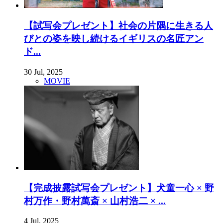
【試写会プレゼント】社会の片隅に生きる人
びとの姿を映し続けるイギリスの名匠アン
ド...
30 Jul, 2025
MOVIE
【完成披露試写会プレゼント】犬童一心 × 野
村万作・野村萬斎 × 山村浩二 × ...
4 Jul, 2025