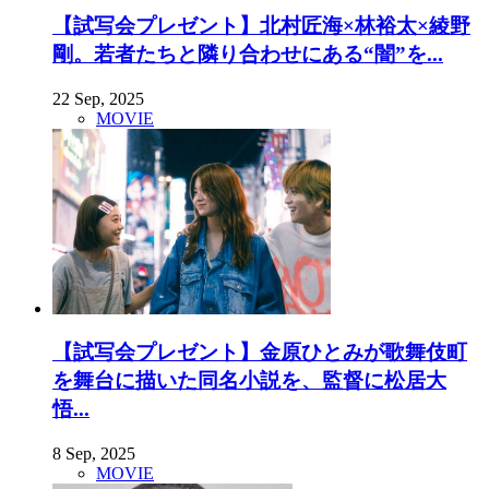
【試写会プレゼント】北村匠海×林裕太×綾野
剛。若者たちと隣り合わせにある“闇”を...
22 Sep, 2025
MOVIE
【試写会プレゼント】金原ひとみが歌舞伎町
を舞台に描いた同名小説を、監督に松居大
悟...
8 Sep, 2025
MOVIE