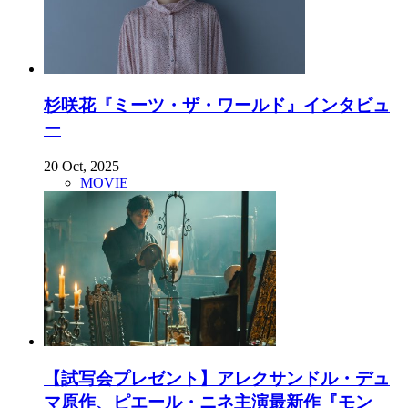
杉咲花『ミーツ・ザ・ワールド』インタビュ
ー
20 Oct, 2025
MOVIE
【試写会プレゼント】アレクサンドル・デュ
マ原作、ピエール・ニネ主演最新作『モン