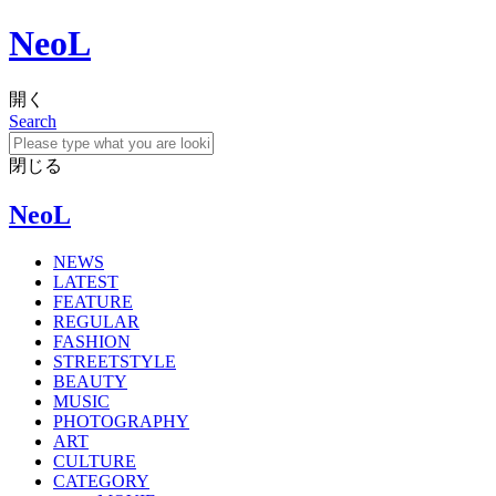
NeoL
開く
Search
閉じる
NeoL
NEWS
LATEST
FEATURE
REGULAR
FASHION
STREETSTYLE
BEAUTY
MUSIC
PHOTOGRAPHY
ART
CULTURE
CATEGORY