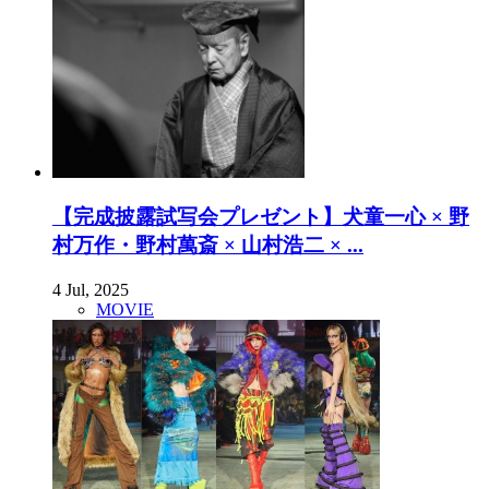
【完成披露試写会プレゼント】犬童一心 × 野
村万作・野村萬斎 × 山村浩二 × ...
4 Jul, 2025
MOVIE