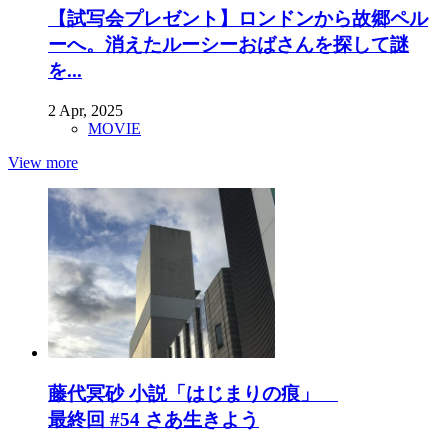
【試写会プレゼント】ロンドンから故郷ペル
ーへ。消えたルーシーおばさんを探して謎
を...
2 Apr, 2025
MOVIE
View more
藤代冥砂 小説「はじまりの痕」
最終回 #54 さあ生きよう