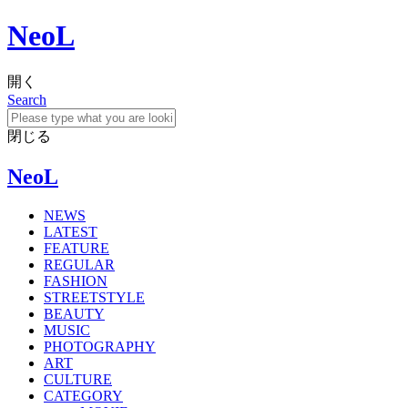
NeoL
開く
Search
閉じる
NeoL
NEWS
LATEST
FEATURE
REGULAR
FASHION
STREETSTYLE
BEAUTY
MUSIC
PHOTOGRAPHY
ART
CULTURE
CATEGORY