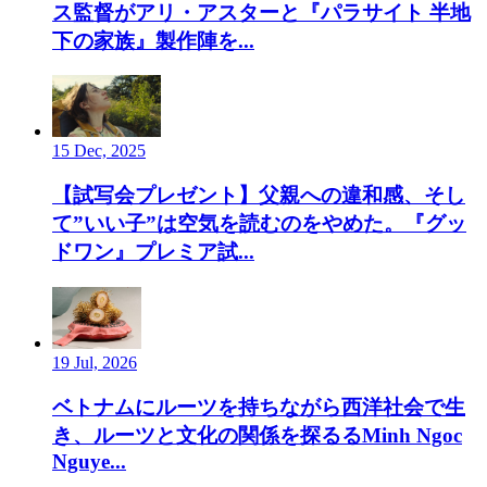
ス監督がアリ・アスターと『パラサイト 半地
下の家族』製作陣を...
15 Dec, 2025
【試写会プレゼント】父親への違和感、そし
て”いい子”は空気を読むのをやめた。『グッ
ドワン』プレミア試...
19 Jul, 2026
ベトナムにルーツを持ちながら西洋社会で生
き、ルーツと文化の関係を探るるMinh Ngoc
Nguye...