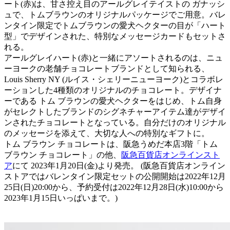
ート(赤)は、甘さ控え目のアールグレイテイストの ガナッシ
ュで、トムブラウンのオリジナルパッケージでご用意。バレ
ンタイン限定でトムブラウンの愛犬ヘクターの目が「ハート
型」でデザインされた、特別なメッセージカードもセットさ
れる。
アールグレイハート(赤)と一緒にアソートされるのは、ニュ
ーヨークの老舗チョコレートブランドとして知られる、
Louis Sherry NY (ルイス・シェリーニューヨーク)とコラボレ
ーションした4種類のオリジナルのチョコレート。デザイナ
ーである トム ブラウンの愛犬ヘクターをはじめ、トム自身
がセレクトしたブランドのシグネチャーアイテム達がデザイ
ンされたチョコレートとなっている。自分だけのオリジナル
のメッセージを添えて、大切な人への特別なギフトに。
トム ブラウン チョコレートは、阪急うめだ本店3階「トム
ブラウン チョコレート」の他、
阪急百貨店オンラインスト
ア
にて 2023年1月20日(金)より発売。 (阪急百貨店オンライン
ストアではバレンタイン限定セットの公開開始は2022年12月
25日(日)20:00から、予約受付は2022年12月28日(水)10:00から
2023年1月15日いっぱいまで。)