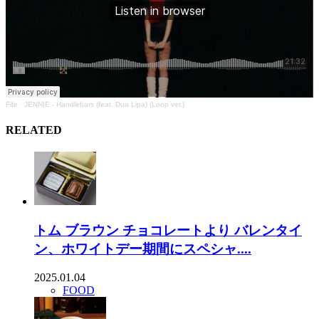
Fife
·
JENNIE - Handlebars (feat. Dua Lipa) (Loop ver.)
RELATED
トム ブラウン チョコレートより バレンタイ
ン、ホワイトデー期間にスペシャ....
2025.01.04
FOOD