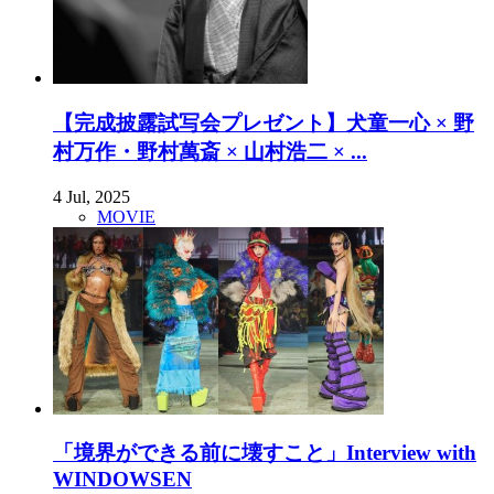
【完成披露試写会プレゼント】犬童一心 × 野
村万作・野村萬斎 × 山村浩二 × ...
4 Jul, 2025
MOVIE
「境界ができる前に壊すこと」Interview with
WINDOWSEN