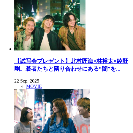
【試写会プレゼント】北村匠海×林裕太×綾野
剛。若者たちと隣り合わせにある“闇”を...
22 Sep, 2025
MOVIE