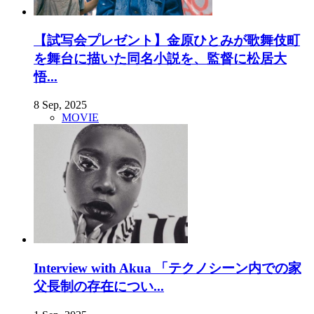
【試写会プレゼント】金原ひとみが歌舞伎町
を舞台に描いた同名小説を、監督に松居大
悟...
8 Sep, 2025
MOVIE
Interview with Akua 「テクノシーン内での家
父長制の存在につい...