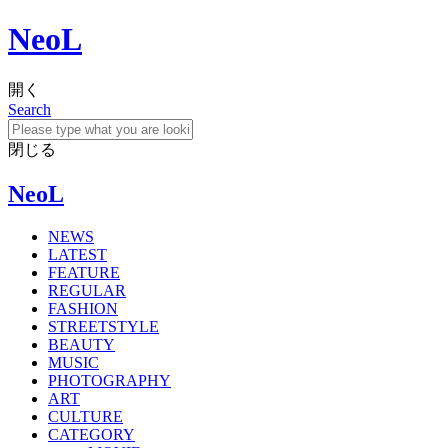
NeoL
開く
Search
閉じる
NeoL
NEWS
LATEST
FEATURE
REGULAR
FASHION
STREETSTYLE
BEAUTY
MUSIC
PHOTOGRAPHY
ART
CULTURE
CATEGORY