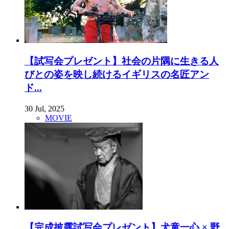
【試写会プレゼント】社会の片隅に生きる人
びとの姿を映し続けるイギリスの名匠アン
ド...
30 Jul, 2025
MOVIE
【完成披露試写会プレゼント】犬童一心 × 野