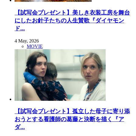
【試写会プレゼント】美しき衣装工房を舞台
にしたお針子たちの人生賛歌『ダイヤモン
ド...
4 May, 2026
MOVIE
【試写会プレゼント】孤立した母子に寄り添
おうとする看護師の葛藤と決断を描く『ア
ダ...