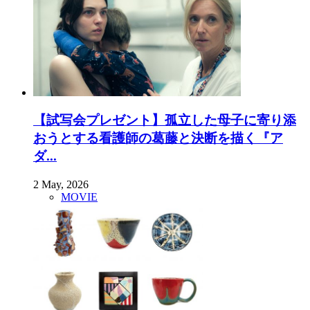
【試写会プレゼント】孤立した母子に寄り添
おうとする看護師の葛藤と決断を描く『ア
ダ...
2 May, 2026
MOVIE