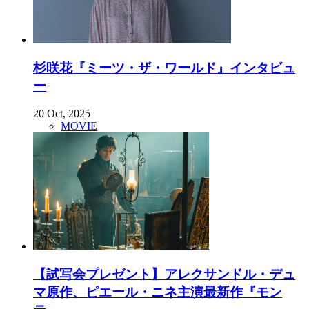
杉咲花『ミーツ・ザ・ワールド』インタビュ
ー
20 Oct, 2025
MOVIE
【試写会プレゼント】アレクサンドル・デュ
マ原作、ピエール・ニネ主演最新作『モン