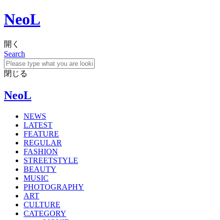
NeoL
開く
Search
閉じる
NeoL
NEWS
LATEST
FEATURE
REGULAR
FASHION
STREETSTYLE
BEAUTY
MUSIC
PHOTOGRAPHY
ART
CULTURE
CATEGORY