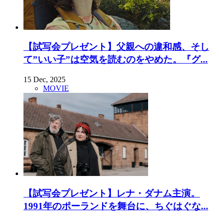
【試写会プレゼント】父親への違和感、そし
て”いい子”は空気を読むのをやめた。『グ...
15 Dec, 2025
MOVIE
【試写会プレゼント】レナ・ダナム主演。
1991年のポーランドを舞台に、ちぐはぐな...