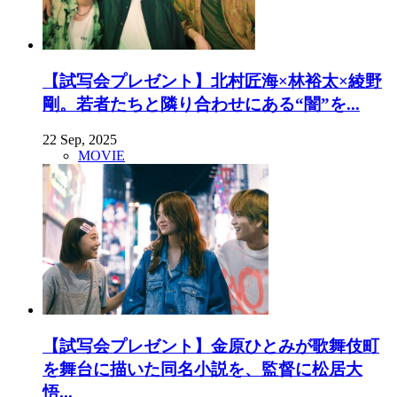
【試写会プレゼント】北村匠海×林裕太×綾野
剛。若者たちと隣り合わせにある“闇”を...
22 Sep, 2025
MOVIE
【試写会プレゼント】金原ひとみが歌舞伎町
を舞台に描いた同名小説を、監督に松居大
悟...