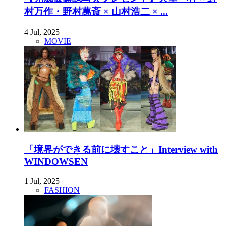
村万作・野村萬斎 × 山村浩二 × ...
4 Jul, 2025
MOVIE
「境界ができる前に壊すこと」Interview with
WINDOWSEN
1 Jul, 2025
FASHION