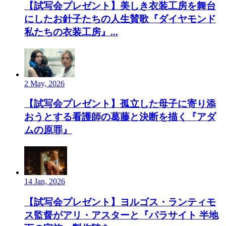
【試写会プレゼント】美しき衣装工房を舞台
にしたお針子たちの人生賛歌『ダイヤモンド
私たちの衣装工房』...
2 May, 2026
【試写会プレゼント】孤立した母子に寄り添
おうとする看護師の葛藤と決断を描く『アダ
ムの原罪』
14 Jan, 2026
【試写会プレゼント】ヨルゴス・ランティモ
ス監督がアリ・アスターと『パラサイト 半地