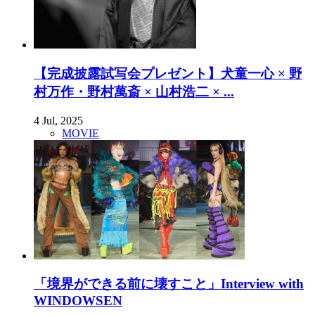
【完成披露試写会プレゼント】犬童一心 × 野
村万作・野村萬斎 × 山村浩二 × ...
4 Jul, 2025
MOVIE
「境界ができる前に壊すこと」Interview with
WINDOWSEN