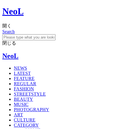
NeoL
開く
Search
閉じる
NeoL
NEWS
LATEST
FEATURE
REGULAR
FASHION
STREETSTYLE
BEAUTY
MUSIC
PHOTOGRAPHY
ART
CULTURE
CATEGORY