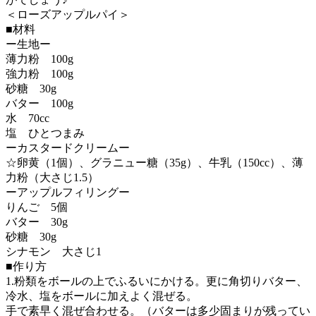
＜ローズアップルパイ＞
■材料
ー生地ー
薄力粉 100g
強力粉 100g
砂糖 30g
バター 100g
水 70cc
塩 ひとつまみ
ーカスタードクリームー
☆卵黄（1個）、グラニュー糖（35g）、牛乳（150cc）、薄
力粉（大さじ1.5）
ーアップルフィリングー
りんご 5個
バター 30g
砂糖 30g
シナモン 大さじ1
■作り方
1.粉類をボールの上でふるいにかける。更に角切りバター、
冷水、塩をボールに加えよく混ぜる。
手で素早く混ぜ合わせる。（バターは多少固まりが残ってい