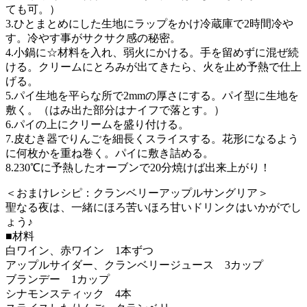
ても可。）
3.ひとまとめにした生地にラップをかけ冷蔵庫で2時間冷や
す。冷やす事がサクサク感の秘密。
4.小鍋に☆材料を入れ、弱火にかける。手を留めずに混ぜ続
ける。クリームにとろみが出てきたら、火を止め予熱で仕上
げる。
5.パイ生地を平らな所で2mmの厚さにする。パイ型に生地を
敷く。（はみ出た部分はナイフで落とす。）
6.パイの上にクリームを盛り付ける。
7.皮むき器でりんごを細長くスライスする。花形になるよう
に何枚かを重ね巻く。パイに敷き詰める。
8.230℃に予熱したオーブンで20分焼けば出来上がり！
＜おまけレシピ：クランベリーアップルサングリア＞
聖なる夜は、一緒にほろ苦いほろ甘いドリンクはいかがでし
ょう♪
■材料
白ワイン、赤ワイン 1本ずつ
アップルサイダー、クランベリージュース 3カップ
ブランデー 1カップ
シナモンスティック 4本