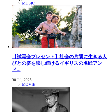
MUSIC
【試写会プレゼント】社会の片隅に生きる人
びとの姿を映し続けるイギリスの名匠アン
ド...
30 Jul, 2025
MOVIE