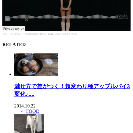
Fife
·
JENNIE - Handlebars (feat. Dua Lipa) (Loop ver.)
RELATED
魅せ方で差がつく！超変わり種アップルパイ3
変化♪....
2014.10.22
FOOD