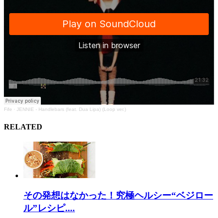
Fife
·
JENNIE - Handlebars (feat. Dua Lipa) (Loop ver.)
RELATED
その発想はなかった！究極ヘルシー“ベジロー
ル”レシピ....