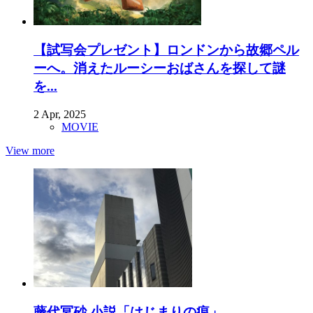
【試写会プレゼント】ロンドンから故郷ペル
ーへ。消えたルーシーおばさんを探して謎
を...
2 Apr, 2025
MOVIE
View more
藤代冥砂 小説「はじまりの痕」