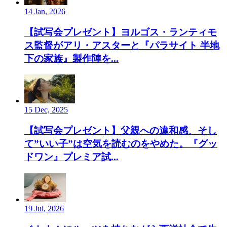
14 Jan, 2026
【試写会プレゼント】ヨルゴス・ランティモ
ス監督がアリ・アスターと『パラサイト 半地
下の家族』製作陣を...
15 Dec, 2025
【試写会プレゼント】父親への違和感、そし
て”いい子”は空気を読むのをやめた。『グッ
ドワン』プレミア試...
19 Jul, 2026