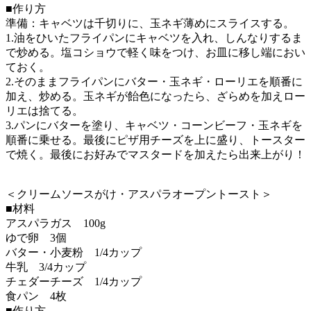
■作り方
準備：キャベツは千切りに、玉ネギ薄めにスライスする。
1.油をひいたフライパンにキャベツを入れ、しんなりするま
で炒める。塩コショウで軽く味をつけ、お皿に移し端におい
ておく。
2.そのままフライパンにバター・玉ネギ・ローリエを順番に
加え、炒める。玉ネギが飴色になったら、ざらめを加えロー
リエは捨てる。
3.パンにバターを塗り、キャベツ・コーンビーフ・玉ネギを
順番に乗せる。最後にピザ用チーズを上に盛り、トースター
で焼く。最後にお好みでマスタードを加えたら出来上がり！
＜クリームソースがけ・アスパラオープントースト＞
■材料
アスパラガス 100g
ゆで卵 3個
バター・小麦粉 1/4カップ
牛乳 3/4カップ
チェダーチーズ 1/4カップ
食パン 4枚
■作り方