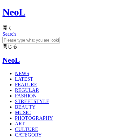
NeoL
開く
Search
閉じる
NeoL
NEWS
LATEST
FEATURE
REGULAR
FASHION
STREETSTYLE
BEAUTY
MUSIC
PHOTOGRAPHY
ART
CULTURE
CATEGORY