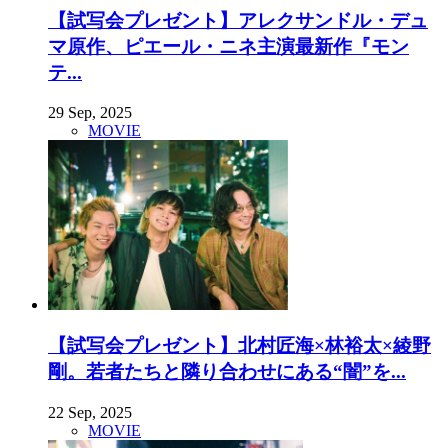
【試写会プレゼント】アレクサンドル・デュ
マ原作、ピエール・ニネ主演最新作『モン
テ...
29 Sep, 2025
MOVIE
【試写会プレゼント】北村匠海×林裕太×綾野
剛。若者たちと隣り合わせにある“闇”を...
22 Sep, 2025
MOVIE