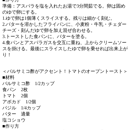
準備：アスパラを塩を入れたお湯で3分間茹でる。卵は固め
のゆで卵にする。
1.ゆで卵は1個薄くスライスする。残りは細かく刻む。
2.バターを溶かしたフライパンに、小麦粉・牛乳・チェダー
チーズ・刻んだゆで卵を加え混ぜ合わせる。
3.トーストした食パンに、バターを塗る。
4.食パンとアスパラガスを交互に重ね、上からクリームソー
スを掛ける。最後にスライスしたゆで卵を乗せれば出来上が
り！
＜バルサミコ酢がアクセント！トマトのオープントースト＞
■材料
バルサミコ酢 1/2カップ
食パン 2枚
トマト 2個
アボカド 1/2個
バジル 1/4カップ
バター 適量
塩コショウ
■作り方