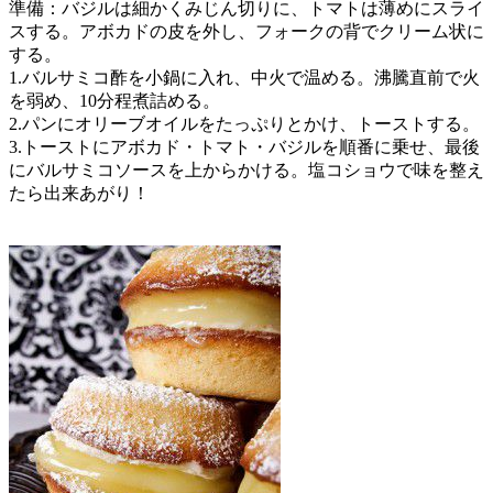
準備：バジルは細かくみじん切りに、トマトは薄めにスライ
スする。アボカドの皮を外し、フォークの背でクリーム状に
する。
1.バルサミコ酢を小鍋に入れ、中火で温める。沸騰直前で火
を弱め、10分程煮詰める。
2.パンにオリーブオイルをたっぷりとかけ、トーストする。
3.トーストにアボカド・トマト・バジルを順番に乗せ、最後
にバルサミコソースを上からかける。塩コショウで味を整え
たら出来あがり！