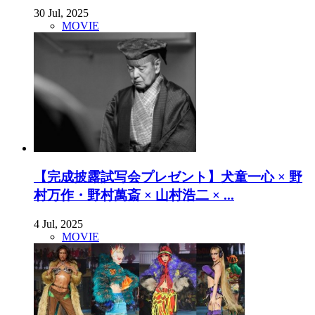
30 Jul, 2025
MOVIE
【完成披露試写会プレゼント】犬童一心 × 野
村万作・野村萬斎 × 山村浩二 × ...
4 Jul, 2025
MOVIE