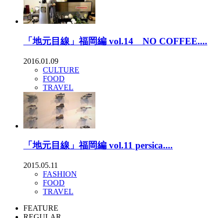
「地元目線」福岡編 vol.14 NO COFFEE....
2016.01.09
CULTURE
FOOD
TRAVEL
「地元目線」福岡編 vol.11 persica....
2015.05.11
FASHION
FOOD
TRAVEL
FEATURE
REGULAR