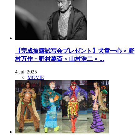
【完成披露試写会プレゼント】犬童一心 × 野
村万作・野村萬斎 × 山村浩二 × ...
4 Jul, 2025
MOVIE