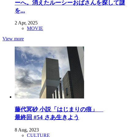
ーへ。消えたルーシーおばさんを探して謎
を...
2 Apr, 2025
MOVIE
View more
藤代冥砂 小説「はじまりの痕」
最終回 #54 さあ生きよう
8 Aug, 2023
CULTURE