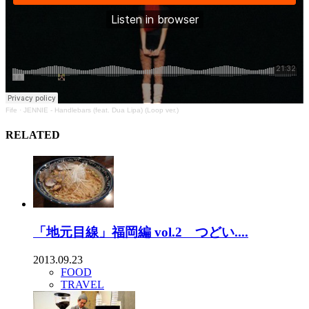
Fife
·
JENNIE - Handlebars (feat. Dua Lipa) (Loop ver.)
RELATED
「地元目線」福岡編 vol.2 つどい....
2013.09.23
FOOD
TRAVEL