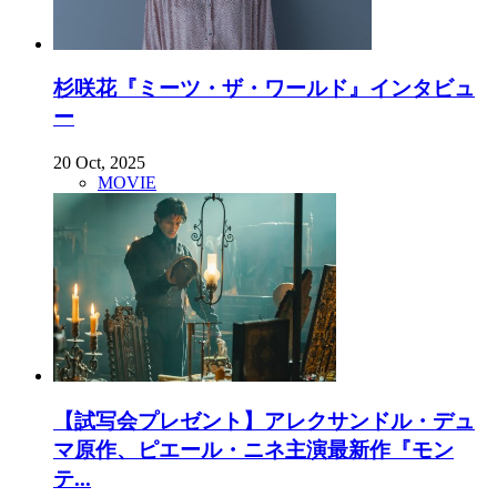
杉咲花『ミーツ・ザ・ワールド』インタビュ
ー
20 Oct, 2025
MOVIE
【試写会プレゼント】アレクサンドル・デュ
マ原作、ピエール・ニネ主演最新作『モン
テ...