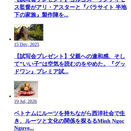
ス監督がアリ・アスターと『パラサイト 半地
下の家族』製作陣を...
15 Dec, 2025
【試写会プレゼント】父親への違和感、そし
て”いい子”は空気を読むのをやめた。『グッ
ドワン』プレミア試...
19 Jul, 2026
ベトナムにルーツを持ちながら西洋社会で生
き、ルーツと文化の関係を探るるMinh Ngoc
Nguye...