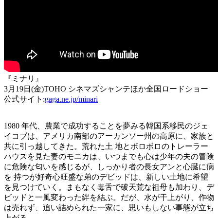
『ミナリ』
3月19日(金)TOHO シネマズシャンテほか全国ロードショー
公式サイト:
gaga.ne.jp/minari
1980 年代、農業で成功することを夢みる韓国系移民のジェ
イコブは、アメリカ南部のアーカンソー州の高原に、家族と
共に引っ越してきた。荒れた土 地とボロボロのトレーラー
ハウスを見た妻のモニカは、いつまでも心は少年の夫の冒険
に危険な匂いを感じるが、しっかり者の長女アンと心臓に病
を 持つが好奇心旺盛な弟のデビッドは、新しい土地に希望
を見つけていく。まもなく毒舌で破天荒な祖母も加わり、デ
ビッドと一風変わった絆を結ぶ。だが、水が干上がり、作物
は売れず、追い詰められた一家に、思いもしない事態が立ち
上がる──。