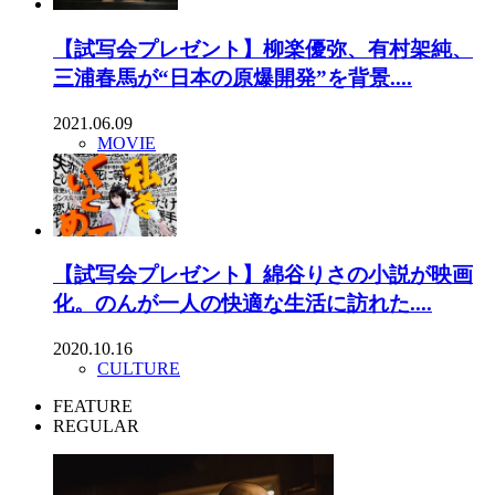
【試写会プレゼント】柳楽優弥、有村架純、
三浦春馬が“日本の原爆開発”を背景....
2021.06.09
MOVIE
【試写会プレゼント】綿谷りさの小説が映画
化。のんが一人の快適な生活に訪れた....
2020.10.16
CULTURE
FEATURE
REGULAR