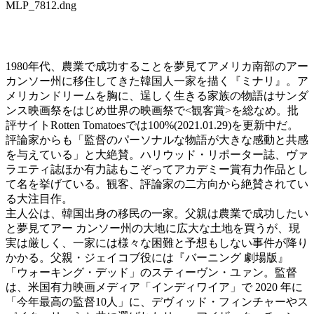
MLP_7812.dng
1980年代、農業で成功することを夢見てアメリカ南部のアー
カンソー州に移住してきた韓国人一家を描く『ミナリ』。ア
メリカンドリームを胸に、逞しく生きる家族の物語はサンダ
ンス映画祭をはじめ世界の映画祭で<観客賞>を総なめ。批
評サイトRotten Tomatoesでは100%(2021.01.29)を更新中だ。
評論家からも「監督のパーソナルな物語が大きな感動と共感
を与えている」と大絶賛。ハリウッド・リポーター誌、ヴァ
ラエティ誌ほか有力誌もこぞってアカデミー賞有力作品とし
て名を挙げている。観客、評論家の二方向から絶賛されてい
る大注目作。
主人公は、韓国出身の移民の一家。父親は農業で成功したい
と夢見てアー カンソー州の大地に広大な土地を買うが、現
実は厳しく、一家には様々な困難と予想もしない事件が降り
かかる。父親・ジェイコブ役には『バーニング 劇場版』
「ウォーキング・デッド」のスティーヴン・ユァン。監督
は、米国有力映画メディア「インディワイア」で 2020 年に
「今年最高の監督10人」に、デヴィッド・フィンチャーやス