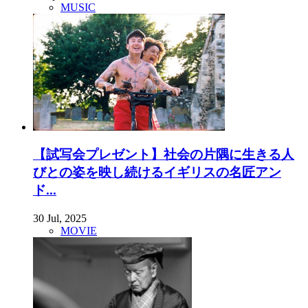
MUSIC
【試写会プレゼント】社会の片隅に生きる人
びとの姿を映し続けるイギリスの名匠アン
ド...
30 Jul, 2025
MOVIE