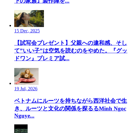
下の家族』製作陣を...
15 Dec, 2025
【試写会プレゼント】父親への違和感、そし
て”いい子”は空気を読むのをやめた。『グッ
ドワン』プレミア試...
19 Jul, 2026
ベトナムにルーツを持ちながら西洋社会で生
き、ルーツと文化の関係を探るるMinh Ngoc
Nguye...