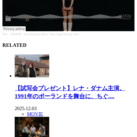
Fife
·
JENNIE - Handlebars (feat. Dua Lipa) (Loop ver.)
RELATED
【試写会プレゼント】レナ・ダナム主演。
1991年のポーランドを舞台に、ちぐ....
2025.12.03
MOVIE