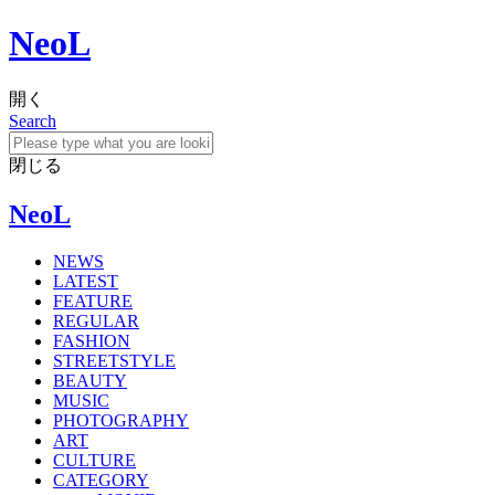
NeoL
開く
Search
閉じる
NeoL
NEWS
LATEST
FEATURE
REGULAR
FASHION
STREETSTYLE
BEAUTY
MUSIC
PHOTOGRAPHY
ART
CULTURE
CATEGORY