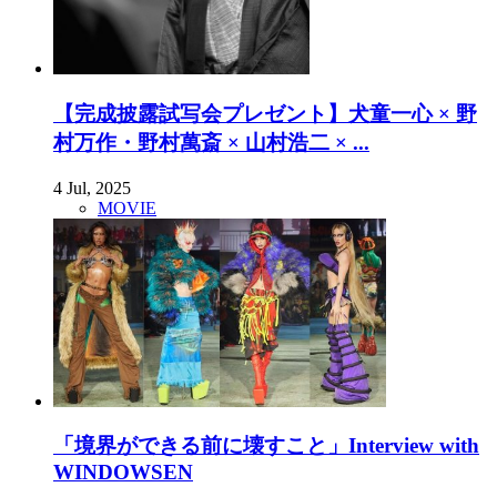
【完成披露試写会プレゼント】犬童一心 × 野
村万作・野村萬斎 × 山村浩二 × ...
4 Jul, 2025
MOVIE
「境界ができる前に壊すこと」Interview with
WINDOWSEN