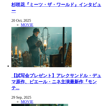
杉咲花『ミーツ・ザ・ワールド』インタビュ
ー
20 Oct, 2025
MOVIE
【試写会プレゼント】アレクサンドル・デュ
マ原作、ピエール・ニネ主演最新作『モン
テ...
29 Sep, 2025
MOVIE