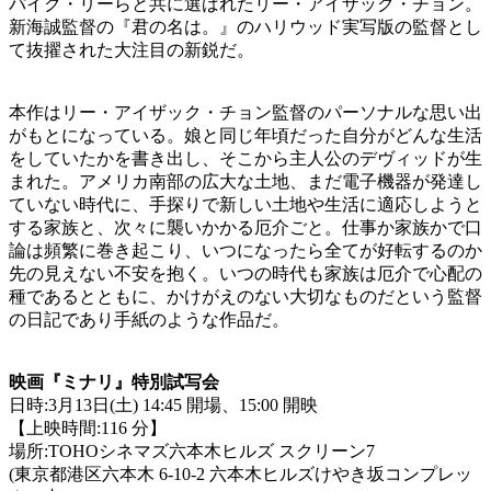
パイク・リーらと共に選ばれたリー・アイザック・チョン。
新海誠監督の『君の名は。』のハリウッド実写版の監督とし
て抜擢された大注目の新鋭だ。
本作はリー・アイザック・チョン監督のパーソナルな思い出
がもとになっている。娘と同じ年頃だった自分がどんな生活
をしていたかを書き出し、そこから主人公のデヴィッドが生
まれた。アメリカ南部の広大な土地、まだ電子機器が発達し
ていない時代に、手探りで新しい土地や生活に適応しようと
する家族と、次々に襲いかかる厄介ごと。仕事か家族かで口
論は頻繁に巻き起こり、いつになったら全てが好転するのか
先の見えない不安を抱く。いつの時代も家族は厄介で心配の
種であるとともに、かけがえのない大切なものだという監督
の日記であり手紙のような作品だ。
映画『ミナリ』特別試写会
日時:3月13日(土) 14:45 開場、15:00 開映
【上映時間:116 分】
場所:TOHOシネマズ六本木ヒルズ スクリーン7
(東京都港区六本木 6-10-2 六本木ヒルズけやき坂コンプレッ