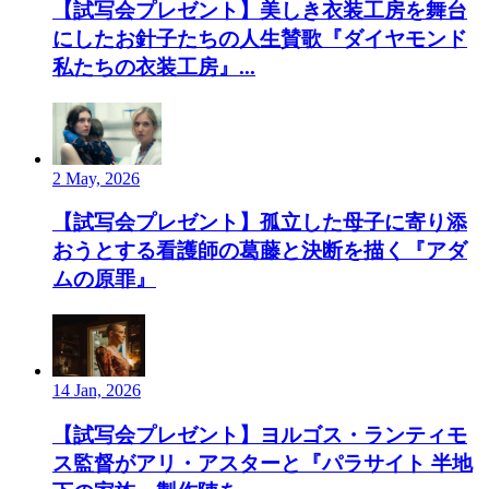
【試写会プレゼント】美しき衣装工房を舞台
にしたお針子たちの人生賛歌『ダイヤモンド
私たちの衣装工房』...
2 May, 2026
【試写会プレゼント】孤立した母子に寄り添
おうとする看護師の葛藤と決断を描く『アダ
ムの原罪』
14 Jan, 2026
【試写会プレゼント】ヨルゴス・ランティモ
ス監督がアリ・アスターと『パラサイト 半地