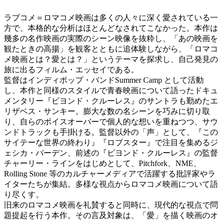
ラブコメ＝ロマコメ映画は多くの人々に深く愛されている一
方で、本格的な分析はほとんどなされてこなかった。本作は
幾多の名作映画の実際のシーン映像を抜粋し、「あの映画を
観たときの高揚」を観客とともに追体験しながら、「ロマコ
メ映画とは？愛とは？」というテーマを探求し、自己発見の
旅に出るフィルム・エッセイである。
監督はインディポップ・バンドSummer Camp として活動
し、本作と同様のスタイルで青春映画について語ったドキュ
メンタリー『ビヨンド・クルーレス』のサントラも勤めたエ
リザベス・サンキー。膨大な数の名シーンを巧みに切り取
り、自らのボイスオーバーで個人的な想いを重ねつつ、サウ
ンドトラックも手掛ける。監督以外の「声」として、『この
サイテーな世界の終わり』『ロブスター』で注目を集めるジ
ェシカ・バーデン、前述の『ビヨンド・クルーレス』の監督
チャーリー・ラインをはじめとして、Pitchfork、NME、
Rolling Stone 等のカルチャーメディアで活躍する批評家やラ
イターたちが集結。多様な視点からロマコメ映画について語
り尽くす。
旧来のロマコメ映画を礼賛すると同時に、現代的な視点で問
題提起を行う本作。その言及対象は、「愛」を描く映画のオ