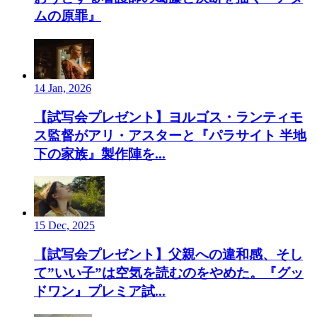
ムの原罪』
14 Jan, 2026
【試写会プレゼント】ヨルゴス・ランティモ
ス監督がアリ・アスターと『パラサイト 半地
下の家族』製作陣を...
15 Dec, 2025
【試写会プレゼント】父親への違和感、そし
て”いい子”は空気を読むのをやめた。『グッ
ドワン』プレミア試...