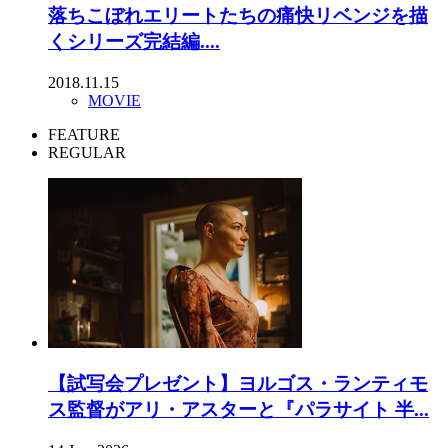
落ちこぼれエリートたちの痛快リベンジを描
くシリーズ完結編....
2018.11.15
MOVIE
FEATURE
REGULAR
【試写会プレゼント】ヨルゴス・ランティモ
ス監督がアリ・アスターと『パラサイト 半...