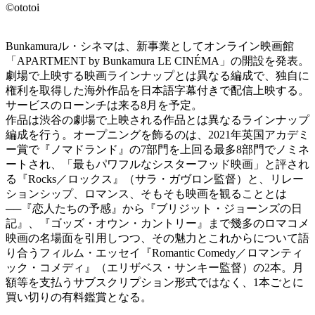
©ototoi
Bunkamuraル・シネマは、新事業としてオンライン映画館
「APARTMENT by Bunkamura LE CINÉMA」の開設を発表。
劇場で上映する映画ラインナップとは異なる編成で、独自に
権利を取得した海外作品を日本語字幕付きで配信上映する。
サービスのローンチは来る8月を予定。
作品は渋谷の劇場で上映される作品とは異なるラインナップ
編成を行う。オープニングを飾るのは、2021年英国アカデミ
ー賞で『ノマドランド』の7部門を上回る最多8部門でノミネ
ートされ、「最もパワフルなシスターフッド映画」と評され
る『Rocks／ロックス』（サラ・ガヴロン監督）と、リレー
ションシップ、ロマンス、そもそも映画を観ることとは
──『恋人たちの予感』から『ブリジット・ジョーンズの日
記』、『ゴッズ・オウン・カントリー』まで幾多のロマコメ
映画の名場面を引用しつつ、その魅力とこれからについて語
り合うフィルム・エッセイ『Romantic Comedy／ロマンティ
ック・コメディ』（エリザベス・サンキー監督）の2本。月
額等を支払うサブスクリプション形式ではなく、1本ごとに
買い切りの有料鑑賞となる。