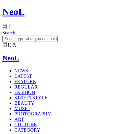
NeoL
開く
Search
閉じる
NeoL
NEWS
LATEST
FEATURE
REGULAR
FASHION
STREETSTYLE
BEAUTY
MUSIC
PHOTOGRAPHY
ART
CULTURE
CATEGORY