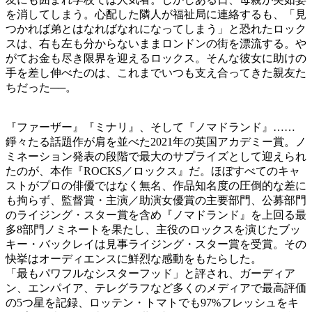
を消してしまう。心配した隣人が福祉局に連絡するも、「見
つかれば弟とはなればなれになってしまう」と恐れたロック
スは、右も左も分からないままロンドンの街を漂流する。や
がてお金も尽き限界を迎えるロックス。そんな彼女に助けの
手を差し伸べたのは、これまでいつも支え合ってきた親友た
ちだった──。
『ファーザー』『ミナリ』、そして『ノマドランド』……
錚々たる話題作が肩を並べた2021年の英国アカデミー賞。ノ
ミネーション発表の段階で最大のサプライズとして迎えられ
たのが、本作『ROCKS／ロックス』だ。ほぼすべてのキャ
ストがプロの俳優ではなく無名、作品知名度の圧倒的な差に
も拘らず、監督賞・主演／助演女優賞の主要部門、公募部門
のライジング・スター賞を含め『ノマドランド』を上回る最
多8部門ノミネートを果たし、主役のロックスを演じたブッ
キー・バックレイは見事ライジング・スター賞を受賞。その
快挙はオーディエンスに鮮烈な感動をもたらした。
「最もパワフルなシスターフッド」と評され、ガーディア
ン、エンパイア、テレグラフなど多くのメディアで最高評価
の5つ星を記録、ロッテン・トマトでも97%フレッシュをキ