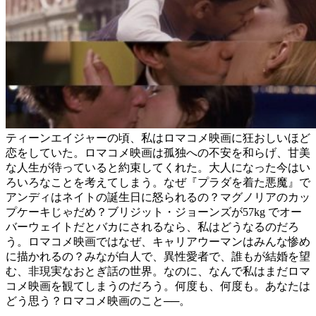
ティーンエイジャーの頃、私はロマコメ映画に狂おしいほど
恋をしていた。ロマコメ映画は孤独への不安を和らげ、甘美
な人生が待っていると約束してくれた。大人になった今はい
ろいろなことを考えてしまう。なぜ『プラダを着た悪魔』で
アンディはネイトの誕生日に怒られるの？マグノリアのカッ
プケーキじゃだめ？ブリジット・ジョーンズが57kg でオー
バーウェイトだとバカにされるなら、私はどうなるのだろ
う。ロマコメ映画ではなぜ、キャリアウーマンはみんな惨め
に描かれるの？みなが白人で、異性愛者で、誰もが結婚を望
む、非現実なおとぎ話の世界。なのに、なんで私はまだロマ
コメ映画を観てしまうのだろう。何度も、何度も。あなたは
どう思う？ロマコメ映画のこと──。