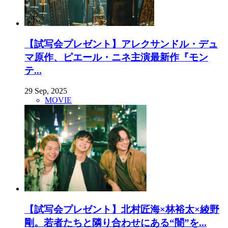
【試写会プレゼント】アレクサンドル・デュ
マ原作、ピエール・ニネ主演最新作『モン
テ...
29 Sep, 2025
MOVIE
【試写会プレゼント】北村匠海×林裕太×綾野
剛。若者たちと隣り合わせにある“闇”を...