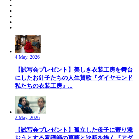
4 May, 2026
【試写会プレゼント】美しき衣装工房を舞台
にしたお針子たちの人生賛歌『ダイヤモンド
私たちの衣装工房』...
2 May, 2026
【試写会プレゼント】孤立した母子に寄り添
おうとする看護師の葛藤と決断を描く『アダ