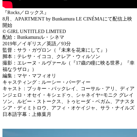
『Rocks／ロックス』
8月、APARTMENT by Bunkamura LE CINÉMAにて配信上映
開始
© GIRL UNTITLED LIMITED
配給：Bunkamuraル・シネマ
2019年／イギリス／英語／93分
監督：サラ・ガヴロン（『未来を花束にして』）
脚本：テレサ・イココ、クレア・ウィルソン
撮影：エレーヌ・ルヴァール（『17歳の瞳に映る世界』『幸
福なラザロ』）
編集：マヤ・マフィオリ
キャスティング：ルーシー・パーディー
キャスト：ブッキー・バックレイ、コーサル・アリ、ディア
ンジェロ・オセイ・キシェドゥ、シャネイヤ=モニク グレイ
ソン、ルビー・ストークス、トゥヒーダ・ベガム、アナスタ
シア・ディミトロウ、アフィ・オケイジャ、サラ・ナイルズ
日本語字幕：上條葉月