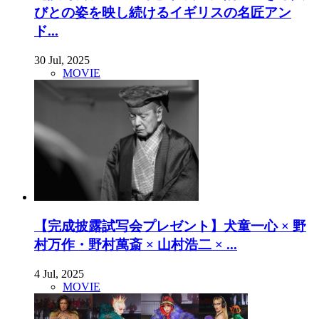
びとの姿を映し続けるイギリスの名匠アン
ド...
30 Jul, 2025
MOVIE
【完成披露試写会プレゼント】犬童一心 × 野
村万作・野村萬斎 × 山村浩二 × ...
4 Jul, 2025
MOVIE