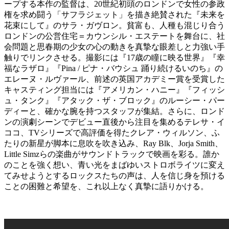
ープする本作の監督は、20世紀初頭のロンドンで女性の参政
権を求め闘う「サフラジェット」を描き絶賛された『未来を
花束にして』のサラ・ガヴロン。貧富も、人種も混じり合う
ロンドンの公営住宅＝カウンシル・エステートを舞台に、社
会問題と思春期の少女の心の動きを真摯な眼差しと力強い手
触りでリンクさせる。撮影には『17歳の瞳に映る世界』『幸
福なラザロ』『Pina / ピナ・バウシュ 踊り続けるいのち』の
エレーヌ・ルヴァール、前述の英国アカデミー賞を受賞した
キャスティング担当には『アメリカン・ハニー』『フィッシ
ュ・タンク』『アタック・ザ・ブロック』のルーシー・パー
ディーと、確かな腕を持つスタッフが集結。さらに、ロンド
ンの演劇シーンでデビュー直後から注目を集めるテレサ・イ
ココ、TVシリーズで高評価を得たクレア・ウィルソン、ふ
たりの新星が脚本に息吹を吹き込み、Ray Blk、Jorja Smith、
Little Simzらの楽曲がサウンドトラックで映画を彩る。誰か
のことを強く想い、青い光をまばゆいストロボライツに変え
てみせようとするロックスたちの声は、人を信じ身を預ける
ことの困難と希望を、これ以上なく真摯に語りかける。