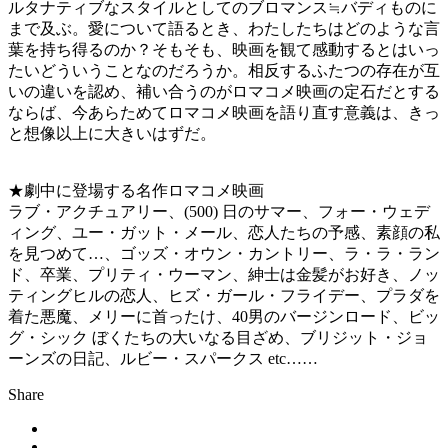
ルタナティブなスタイルとしてのブロマンス≒バディものに
まで及ぶ。愛について語るとき、わたしたちはどのような言
葉を持ち得るのか？そもそも、映画を観て感動するとはいっ
たいどういうことなのだろうか。相反するふたつの存在が互
いの違いを認め、補い合うのがロマコメ映画の定石だとする
ならば、今あらためてロマコメ映画を語り直す意義は、きっ
と想像以上に大きいはずだ。
★劇中に登場する名作ロマコメ映画
ラブ・アクチュアリー、(500) 日のサマー、フォー・ウェデ
ィング、ユー・ガット・メール、恋人たちの予感、素顔の私
を見つめて…、ゴッズ・オウン・カントリー、ラ・ラ・ラン
ド、卒業、プリティ・ウーマン、紳士は金髪がお好き、ノッ
ティングヒルの恋人、ヒズ・ガール・フライデー、プラダを
着た悪魔、メリーに首ったけ、40男のバージンロード、ビッ
グ・シック ぼくたちの大いなる目ざめ、ブリジット・ジョ
ーンズの日記、ルビー・スパークス etc……
Share