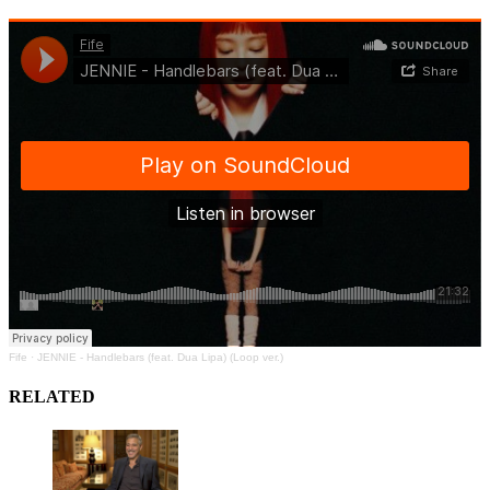
Fife
·
JENNIE - Handlebars (feat. Dua Lipa) (Loop ver.)
RELATED