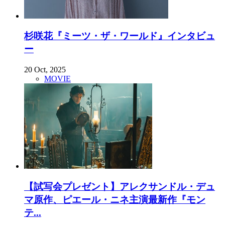
杉咲花『ミーツ・ザ・ワールド』インタビュ
ー
20 Oct, 2025
MOVIE
【試写会プレゼント】アレクサンドル・デュ
マ原作、ピエール・ニネ主演最新作『モン
テ...