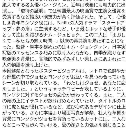
絶大でする名女優ハン・ジミン。近年は映画にも精力的に出
演し、『虐待の証明』では韓国最大の映画賞で主演女優賞を
受賞するなど幅広い演技力が高く評価された。そして、心優
しき青年ヨンソク役には、Netflixの人気ドラマ「スタートア
ップ：夢の扉」に主演するなど、いま最もホットな若手俳優
として注目を浴びるナム・ジュヒョク。この二人は「まぶし
くて ─私たちの輝く時間─」以来の再共演を果たすことにな
った。監督・脚本を務めたのはキム・ジョングァン。日本実
写版のエッセンスを巧みに取り入れながら、四季が織りなす
映像美を背景に、官能的でみずみずしい美しさにあふれた二
人の物語を撮り上げた。
今回解禁となったポスタービジュアルは、レトロで色鮮やか
な部屋の中でジョゼとヨンソクがお互いを見つめ合っている
シーンが切り取られている。「わたしはジョゼ、あなたに恋
をしました。」というキャッチコピーが表しているように、
ヨンソクに対するジョゼの恋心が伝わってくる。また、二人
の頭の上にイラストが散りばめられていたり、タイトルのロ
ゴに虎と魚が隠れているなど、遊び心のあるデザインに仕上
がっている。さらに本編より場面写真が解禁。壮大な草原を
背景にヨンソクがジョゼを背負っているカットには、二人な
らどこへでも歩んでいける、愛の深さと力強さを感じること