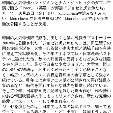
韓国の人気俳優ハン・ジミンとナム・ジュヒョクのダブル主
演で贈る『Josee』（英題）が邦題『ジョゼと虎と魚たち』
として、10月29日（金）より、kino cinema横浜みなとみら
い、kino cinema立川高島屋S.C.館、kino cinema天神ほか全国
順次公開することが決定。
韓国の人気俳優陣で贈る、美しくも儚い純愛ラブストーリー
2003年に公開された『ジョゼと虎と魚たち』は、田辺聖子の
同名短編小説を、犬童一心監督が妻夫木聡と池脇千鶴を主演
に迎えて実写映画化。その年のキネマ旬報・日本映画ベスト
テンに選ばれた他、数々の映画賞を受賞するなど大きな話題
を巻き起こした。足が不自由な少女ジョゼと、大学生・恒夫
の出会いの物語は、20年近く経った今も全く色褪ることな
く、幅広い世代の人々に青春恋愛映画の金字塔として愛され
続けている。昨年には劇場アニメ版が公開されて再び注目を
集めるなど、時代を問わず新たな魅力を提供し続けている。
そして今年、日本映画史に足跡を残した珠玉作が、昨今勢い
のある韓国映画界の手によってリメイクされ、新たな究極の
純愛ラブストーリーとして生まれ変わる。
ジョゼを演じたのは、日本でも人気の韓流ドラマ「知ってる
ワイフ」、「ある春の夜に」などに出演し、韓国ドラマ界で