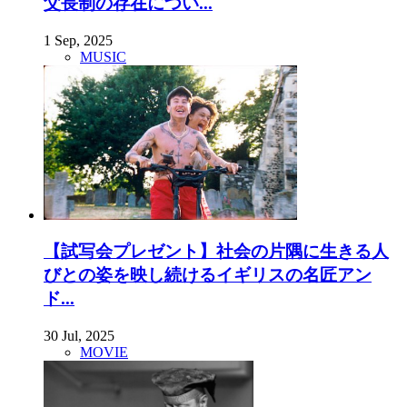
父長制の存在につい...
1 Sep, 2025
MUSIC
【試写会プレゼント】社会の片隅に生きる人
びとの姿を映し続けるイギリスの名匠アン
ド...
30 Jul, 2025
MOVIE