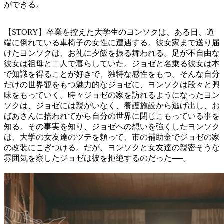
ができる。
【STORY】卒業を控えた大学生のヨンソクは、ある日、道
端に倒れている車椅子の女性に遭遇する。彼女家まで送り届
けたヨンソクは、お礼に夕飯を振る舞われる。足が不自由な
彼女は祖母と二人で暮らしていた。ジョゼと名乗る彼女は本
で知識を得ることが好きで、独特な感性をもつ。そんな自分
だけの世界観をもつ魅力的なジョゼに、ヨンソクは段々と興
味をもっていく。時々ジョゼの家を訪れるようになったヨン
ソクは、ジョゼには親がいなく、養護施設から逃げ出し、お
ばあさんに拾われてから自分の世界に閉じこもっている事を
知る。その事実を知り、ジョゼへの想いを強くしたヨンソク
は、大学の女友達のツテを頼って、市の補助金でジョゼの家
の改装にこぎつける。だが、ヨンソクと女友達の親密そうな
雰囲気を察したジョゼは彼を拒絶するのだった──。