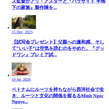
ス監督がアリ・アスターと『パラサイト 半地
下の家族』製作陣を...
15 Dec, 2025
【試写会プレゼント】父親への違和感、そし
て”いい子”は空気を読むのをやめた。『グッ
ドワン』プレミア試...
19 Jul, 2026
ベトナムにルーツを持ちながら西洋社会で生
き、ルーツと文化の関係を探るるMinh Ngoc
Nguye...