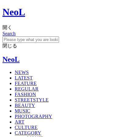
NeoL
開く
Search
閉じる
NeoL
NEWS
LATEST
FEATURE
REGULAR
FASHION
STREETSTYLE
BEAUTY
MUSIC
PHOTOGRAPHY
ART
CULTURE
CATEGORY