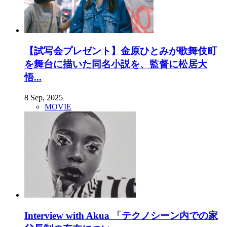
【試写会プレゼント】金原ひとみが歌舞伎町
を舞台に描いた同名小説を、監督に松居大
悟...
8 Sep, 2025
MOVIE
Interview with Akua 「テクノシーン内での家