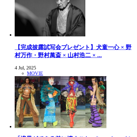
【完成披露試写会プレゼント】犬童一心 × 野
村万作・野村萬斎 × 山村浩二 × ...
4 Jul, 2025
MOVIE