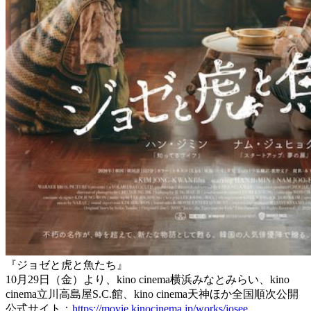
『ジョゼと虎と魚たち』
10月29日（金）より、kino cinema横浜みなとみらい、kino
cinema立川高島屋S.C.館、kino cinema天神ほか全国順次公開
公式サイト：
https://movie.kinocinema.jp/works/josee