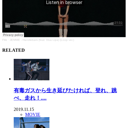
Fife
·
JENNIE - Handlebars (feat. Dua Lipa) (Loop ver.)
RELATED
有毒ガスから生き延びたければ、登れ、跳
べ、走れ！....
2019.11.15
MOVIE