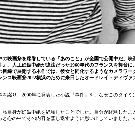
界中の映画祭を席巻している『あのこと』が全国で公開中だ。映
』。人工妊娠中絶が違法だった1960年代のフランスを舞台
ヌの目線で展開する本作では、彼女と同化するようなカメラワー
ンス映画祭2022横浜のために来日したオードレイ・ディヴ
事を綴り、2000年に発表した小説『事件』を、なぜこのタイ
、私自身が妊娠中絶を経験したことでした。自分が経験したこ
っと心の中でその内容を蒸し返すように思い出していました。