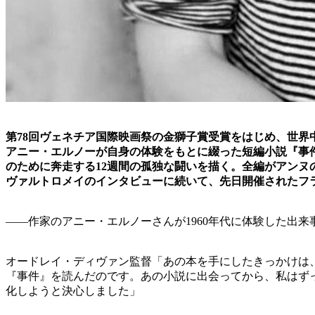
第78回ヴェネチア国際映画祭の金獅子賞受賞をはじめ、世
アニー・エルノーが自身の体験をもとに綴った短編小説『事件
のために奔走する12週間の孤独な闘いを描く。全編がアン
ヴァルトロメイのインタビューに続いて、先日開催されたフラ
――作家のアニー・エルノーさんが1960年代に体験した出来
オードレイ・ディヴァン監督「あの本を手にしたきっかけは
『事件』を読んだのです。あの小説に出会ってから、私はず
化しようと決心しました」