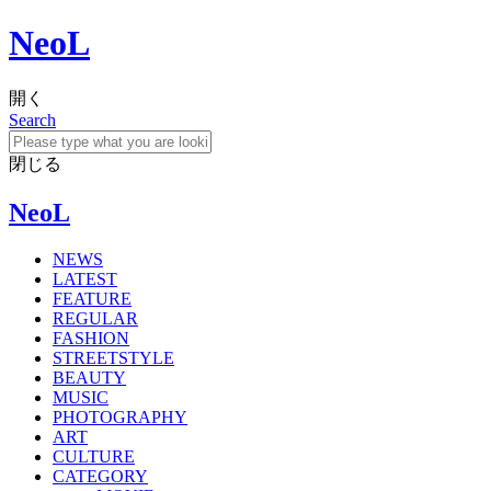
NeoL
開く
Search
閉じる
NeoL
NEWS
LATEST
FEATURE
REGULAR
FASHION
STREETSTYLE
BEAUTY
MUSIC
PHOTOGRAPHY
ART
CULTURE
CATEGORY