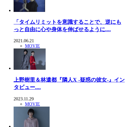
「タイムリミットを意識することで、逆にも
っと自由に心や身体を伸ばせるように....
2021.06.21
MOVIE
上野樹里＆林遣都『隣人X -疑惑の彼女-』イン
タビュー....
2023.11.29
MOVIE