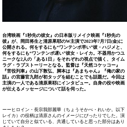
台湾映画『1秒先の彼女』の日本版リメイク映画『1秒先の
彼』が、岡田将生と清原果耶のW主演で2023年7月7日(金)に
公開される。何をするにも“ワンテンポ早い”彼・ハジメと、
何をするにも“ワンテンポ遅い”彼⼥・レイカ。不器用かつユ
ニークな2人の「ある1日」をそれぞれの視点で描く、タイム
ラグ・ラブストーリーとなる。監督は『天然コケッコー』
『苦役列⾞』の⼭下敦弘、脚本は『あまちゃん』『俺の家の
話』の宮藤官九郎が初タッグを組むことでも話題だ。今回は
主演の一人である清原果耶にインタビュー。自身の役や映画
が伝えるメッセージについて話を伺った。
ーーヒロイン・長宗我部麗華（ちょうそかべ・れいか。以下
レイカ）の役柄は清原さんのイメージにぴったりでした。演
じていて自分と似ている、共通していると思った部分はあり