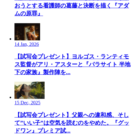
おうとする看護師の葛藤と決断を描く『アダ
ムの原罪』
14 Jan, 2026
【試写会プレゼント】ヨルゴス・ランティモ
ス監督がアリ・アスターと『パラサイト 半地
下の家族』製作陣を...
15 Dec, 2025
【試写会プレゼント】父親への違和感、そし
て”いい子”は空気を読むのをやめた。『グッ
ドワン』プレミア試...