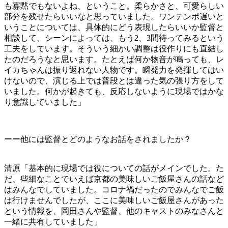
も寡黙でもないよね、ということ。柔らかさと、可愛らしい
部分を残せたらいいなと思っていました。ワンテンポ遅いと
いうことについては、具体的にどう表現したらいいか監督と
相談して、シーンによっては、もう2、3間待ってみるという
工夫をしています。そういう細かい調整は役作りにも直結し
たのだろうなと思います。たとえば何か物音が鳴っても、レ
イカちゃんは振り返れない人物です。瞬発力を発揮してはい
けないので、演じる上では普段とは違った気の張り方をして
いました。何かが起きても、反応しないように現場ではかな
り意識していました」
ーー他には監督とどのようなお話をされましたか？
清原「基本的に現場では役についての話がメインでした。た
だ、些細なことでいえば京都の美味しいご飯屋さんの話など
はみんなでしていました。コロナ禍だったのでみんなでご飯
は行けませんでしたが、ここに美味しいご飯屋さんがあった
という情報を、岡田さんや監督、他のキャストのみなさんと
一緒に共有していました」