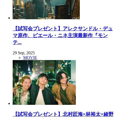
【試写会プレゼント】アレクサンドル・デュ
マ原作、ピエール・ニネ主演最新作『モン
テ...
29 Sep, 2025
MOVIE
【試写会プレゼント】北村匠海×林裕太×綾野