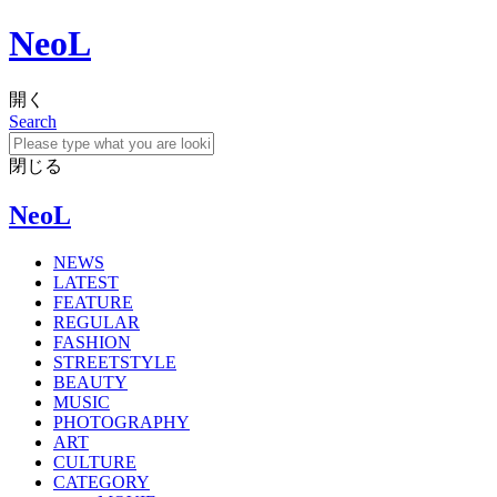
NeoL
開く
Search
閉じる
NeoL
NEWS
LATEST
FEATURE
REGULAR
FASHION
STREETSTYLE
BEAUTY
MUSIC
PHOTOGRAPHY
ART
CULTURE
CATEGORY