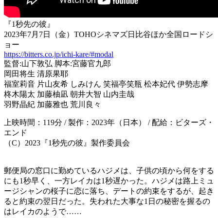
『1秒先の彼』
2023年7月7日（金）TOHOシネマズ日比谷ほか全国ロードシ
ョー
https://bitters.co.jp/ichi-kare/#modal
監督:山下敦弘 脚本:宮藤官九郎
岡田将生 清原果耶
福室莉音 片山友希 しみけん 笑福亭笑瓶 松本妃代 伊勢志摩
柊木陽太 加藤柚凪 朝井大智 山内圭哉
羽野晶紀 加藤雅也 荒川良々
上映時間：119分 / 製作：2023年（日本） / 配給：ビターズ・
エンド
（C）2023『1秒先の彼』製作委員会
郵便局の窓口に勤めているハジメは、子供の頃から何をする
にも1秒早く、一方レイカは1秒遅かった。ハジメは路上ミュ
ージシャンの桜子に恋に落ち、デートの約束をするが、起き
ると約束の翌日だった。失われた大事な1日の秘密を握るの
はレイカのようで……