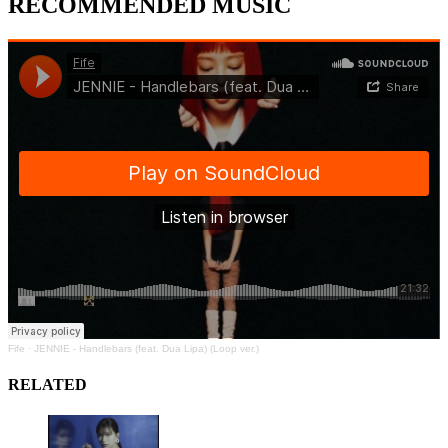
RECOMMENDED MUSIC
Fife
·
JENNIE - Handlebars (feat. Dua Lipa) (Loop ver.)
RELATED