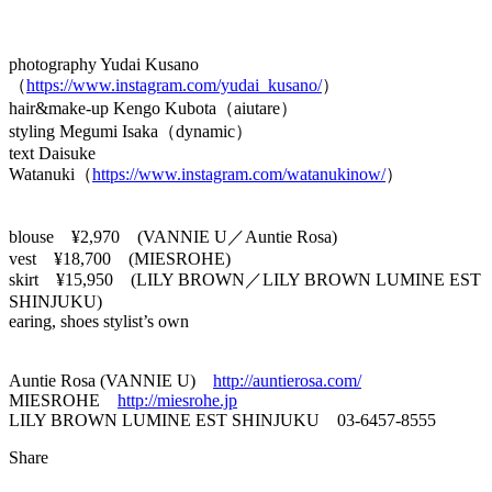
photography Yudai Kusano
（
https://www.instagram.com/yudai_kusano/
）
hair&make-up Kengo Kubota（aiutare）
styling Megumi Isaka（dynamic）
text Daisuke
Watanuki（
https://www.instagram.com/watanukinow/
）
blouse ¥2,970 (VANNIE U／Auntie Rosa)
vest ¥18,700 (MIESROHE)
skirt ¥15,950 (LILY BROWN／LILY BROWN LUMINE EST
SHINJUKU)
earing, shoes stylist’s own
Auntie Rosa (VANNIE U)
http://auntierosa.com/
MIESROHE
http://miesrohe.jp
LILY BROWN LUMINE EST SHINJUKU 03-6457-8555
Share