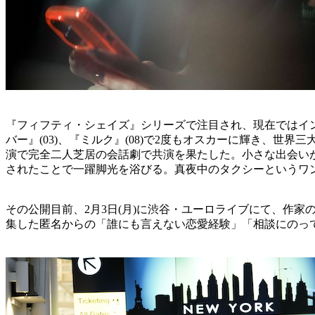
『フィフティ・シェイズ』シリーズで注目され、現在ではイ
バー』(03)、『ミルク』(08)で2度もオスカーに輝き、
演で完全二人芝居の会話劇で共演を果たした。小さな出会いが人生に
されたことで一躍脚光を浴びる。真夜中のタクシーというワ
その公開目前、2月3日(月)に渋谷・ユーロライブにて、作
集した匿名からの「誰にも言えない恋愛経験」「相談にのっ