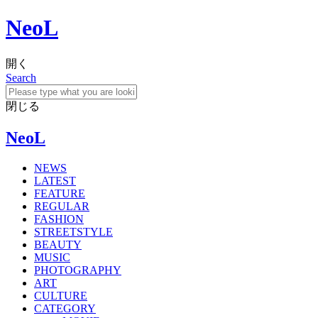
NeoL
開く
Search
閉じる
NeoL
NEWS
LATEST
FEATURE
REGULAR
FASHION
STREETSTYLE
BEAUTY
MUSIC
PHOTOGRAPHY
ART
CULTURE
CATEGORY