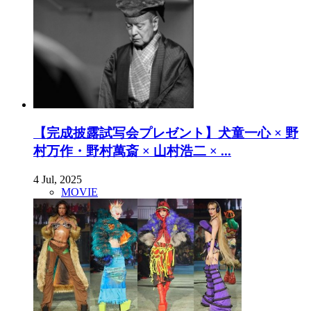
【完成披露試写会プレゼント】犬童一心 × 野
村万作・野村萬斎 × 山村浩二 × ...
4 Jul, 2025
MOVIE