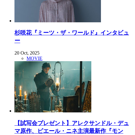
杉咲花『ミーツ・ザ・ワールド』インタビュ
ー
20 Oct, 2025
MOVIE
【試写会プレゼント】アレクサンドル・デュ
マ原作、ピエール・ニネ主演最新作『モン