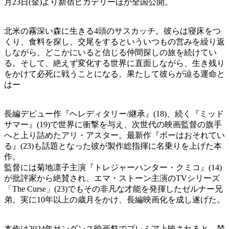
月23日(金)より新宿ピカデリーほか全国公開。
北米の霧深い森に生きる4頭のサスカッチ。彼らは寝床をつ
くり、食料を探し、交尾をするといういつもの営みを繰り返
しながら、どこかにいると信じる仲間探しの旅を続けてい
る。そして、絶えず変化する世界に直面しながら、生き残り
をかけて必死に戦うことになる。果たして彼らが辿る運命と
はー
⻑編デビュー作『ヘレディタリー/継承』(18)、続く『ミッド
サマー』(19)で世界に衝撃を与え、次世代の映画監督の旗手
へと上り詰めたアリ・アスター。最新作『ボーはおそれてい
る』(23)も話題となった彼が製作総指揮に名乗りを上げた本
作。
監督には菊地凛子主演『トレジャーハンター・クミコ』(14)
が批評家から絶賛され、エマ・ストーン主演のTVシリーズ
「The Curse」(23)でもその非凡な才能を発揮したゼルナー兄
弟。実に10年以上の歳月をかけ、⻑編映画化を成し遂げた。
本作は2024年サンダンス映画祭でプレミア上映されると、賛