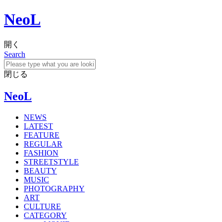
NeoL
開く
Search
閉じる
NeoL
NEWS
LATEST
FEATURE
REGULAR
FASHION
STREETSTYLE
BEAUTY
MUSIC
PHOTOGRAPHY
ART
CULTURE
CATEGORY