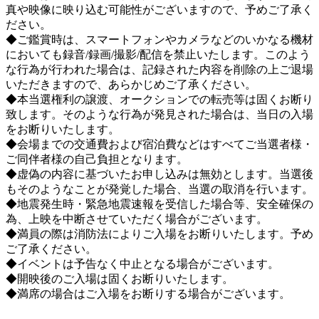
真や映像に映り込む可能性がございますので、予めご了承く
ださい。
◆ご鑑賞時は、スマートフォンやカメラなどのいかなる機材
においても録音/録画/撮影/配信を禁止いたします。このよう
な行為が行われた場合は、記録された内容を削除の上ご退場
いただきますので、あらかじめご了承ください。
◆本当選権利の譲渡、オークションでの転売等は固くお断り
致します。そのような行為が発見された場合は、当日の入場
をお断りいたします。
◆会場までの交通費および宿泊費などはすべてご当選者様・
ご同伴者様の自己負担となります。
◆虚偽の内容に基づいたお申し込みは無効とします。当選後
もそのようなことが発覚した場合、当選の取消を行います。
◆地震発生時・緊急地震速報を受信した場合等、安全確保の
為、上映を中断させていただく場合がございます。
◆満員の際は消防法によりご入場をお断りいたします。予め
ご了承ください。
◆イベントは予告なく中止となる場合がございます。
◆開映後のご入場は固くお断りいたします。
◆満席の場合はご入場をお断りする場合がございます。