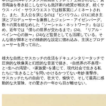
否両論を巻き起こしながらも批評家の絶賛が相次ぎ、続くサ
ウス・バイ・サウスウエストでは観客賞にノミネートされ
た。また、主人公を演じるのは『ビバリウム』(21)に続き主
演とプロデューサーを兼務したジェシー・アイゼンバーグ。
数々の賞を総なめした『ソーシャル・ネットワーク』をはじ
め、近年では『僕らの世界が交わるまで』(24)、『リアル・
ペイン〜心の旅〜』(24)など監督としても活躍している。そ
んな彼が脚本とその独創的な設定に惚れ込み、主演とプロデ
ューサーを買って出た。
雄大な自然とサスカッチの生活をドキュメンタリータッチで
圧倒的な映像美と幻想的な音楽で描き、<自然界の不条理>
と<生への渇望>、<家族愛>を通じて、現代社会で生きる私
たちに“生きること”を問いかけるかつてない奇妙 衝撃作。
サスカッチたちの自由で、壮大で、愉快で、そして最高に感
動的な大冒険、その驚きの一年から目が離せない。