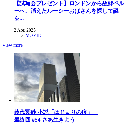
【試写会プレゼント】ロンドンから故郷ペル
ーへ。消えたルーシーおばさんを探して謎
を...
2 Apr, 2025
MOVIE
View more
藤代冥砂 小説「はじまりの痕」
最終回 #54 さあ生きよう