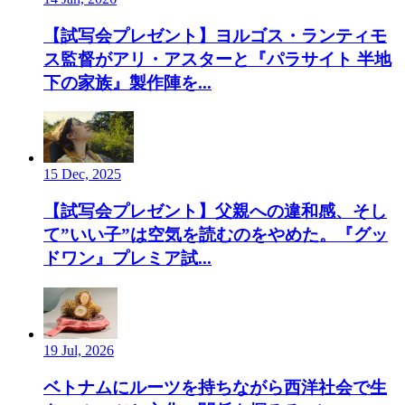
【試写会プレゼント】ヨルゴス・ランティモ
ス監督がアリ・アスターと『パラサイト 半地
下の家族』製作陣を...
15 Dec, 2025
【試写会プレゼント】父親への違和感、そし
て”いい子”は空気を読むのをやめた。『グッ
ドワン』プレミア試...
19 Jul, 2026
ベトナムにルーツを持ちながら西洋社会で生