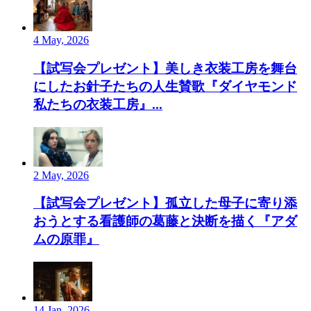
4 May, 2026
【試写会プレゼント】美しき衣装工房を舞台
にしたお針子たちの人生賛歌『ダイヤモンド
私たちの衣装工房』...
2 May, 2026
【試写会プレゼント】孤立した母子に寄り添
おうとする看護師の葛藤と決断を描く『アダ
ムの原罪』
14 Jan, 2026