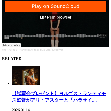
Fife
·
JENNIE - Handlebars (feat. Dua Lipa) (Loop ver.)
RELATED
【試写会プレゼント】ヨルゴス・ランティモ
ス監督がアリ・アスターと『パラサイ....
2026.01.14