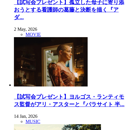
【試写会プレゼント】孤立した母子に寄り添
おうとする看護師の葛藤と決断を描く『ア
ダ...
2 May, 2026
MOVIE
【試写会プレゼント】ヨルゴス・ランティモ
ス監督がアリ・アスターと『パラサイト 半...
14 Jan, 2026
MUSIC