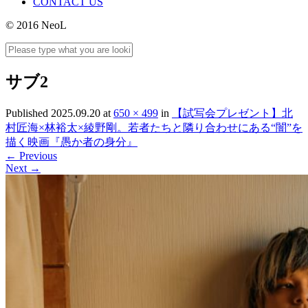
CONTACT US
© 2016 NeoL
サブ2
Published
2025.09.20
at
650 × 499
in
【試写会プレゼント】北
村匠海×林裕太×綾野剛。若者たちと隣り合わせにある“闇”を
描く映画『愚か者の身分』
←
Previous
Next
→