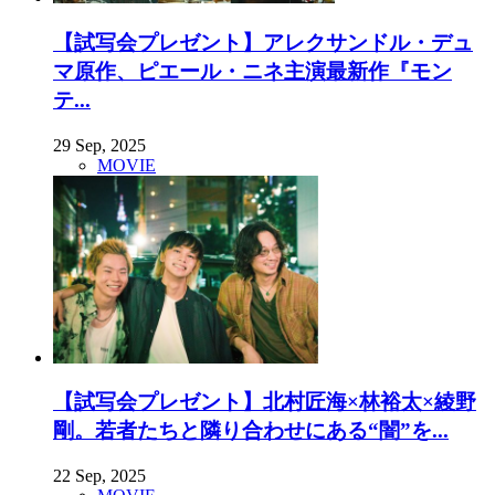
【試写会プレゼント】アレクサンドル・デュ
マ原作、ピエール・ニネ主演最新作『モン
テ...
29 Sep, 2025
MOVIE
【試写会プレゼント】北村匠海×林裕太×綾野
剛。若者たちと隣り合わせにある“闇”を...
22 Sep, 2025