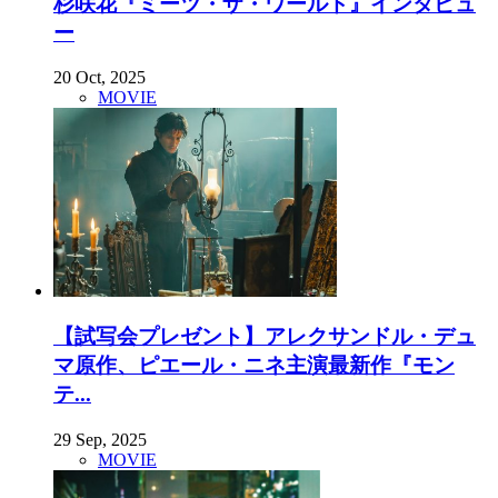
杉咲花『ミーツ・ザ・ワールド』インタビュ
ー
20 Oct, 2025
MOVIE
【試写会プレゼント】アレクサンドル・デュ
マ原作、ピエール・ニネ主演最新作『モン
テ...
29 Sep, 2025
MOVIE