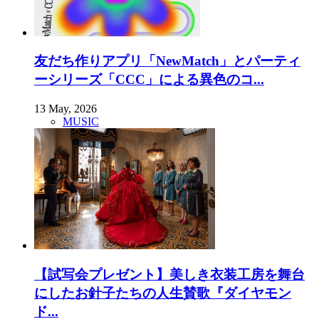
友だち作りアプリ「NewMatch」とパーティ
ーシリーズ「CCC」による異色のコ...
13 May, 2026
MUSIC
【試写会プレゼント】美しき衣装工房を舞台
にしたお針子たちの人生賛歌『ダイヤモン
ド...