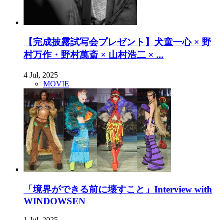
【完成披露試写会プレゼント】犬童一心 × 野
村万作・野村萬斎 × 山村浩二 × ...
4 Jul, 2025
MOVIE
「境界ができる前に壊すこと」Interview with
WINDOWSEN
1 Jul, 2025