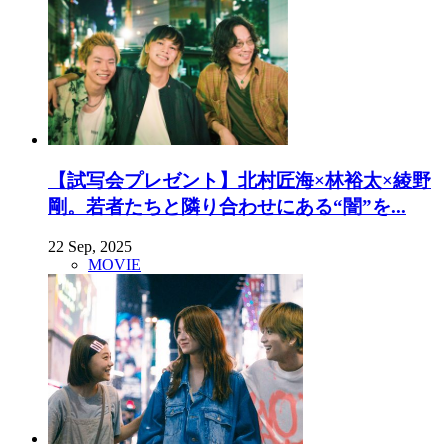
【試写会プレゼント】北村匠海×林裕太×綾野
剛。若者たちと隣り合わせにある“闇”を...
22 Sep, 2025
MOVIE