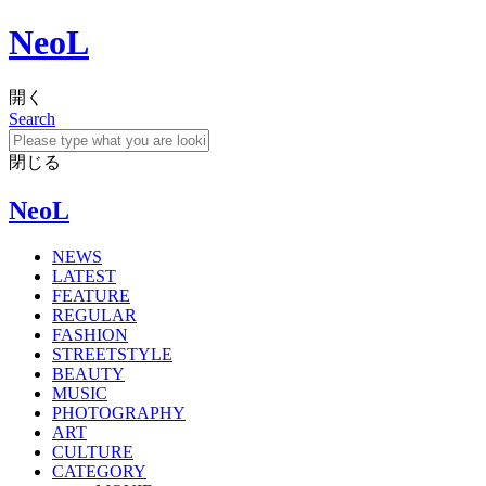
NeoL
開く
Search
閉じる
NeoL
NEWS
LATEST
FEATURE
REGULAR
FASHION
STREETSTYLE
BEAUTY
MUSIC
PHOTOGRAPHY
ART
CULTURE
CATEGORY