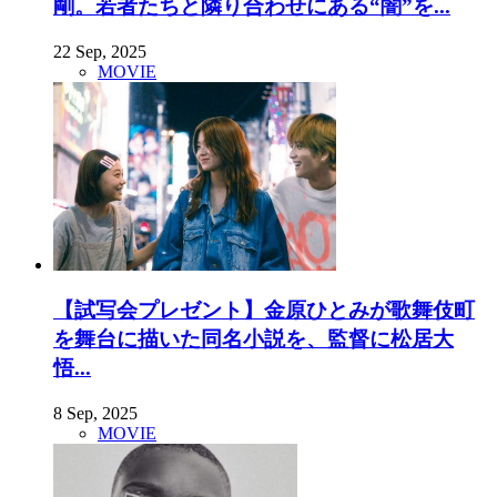
剛。若者たちと隣り合わせにある“闇”を...
22 Sep, 2025
MOVIE
【試写会プレゼント】金原ひとみが歌舞伎町
を舞台に描いた同名小説を、監督に松居大
悟...
8 Sep, 2025
MOVIE