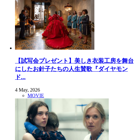
【試写会プレゼント】美しき衣装工房を舞台
にしたお針子たちの人生賛歌『ダイヤモン
ド...
4 May, 2026
MOVIE