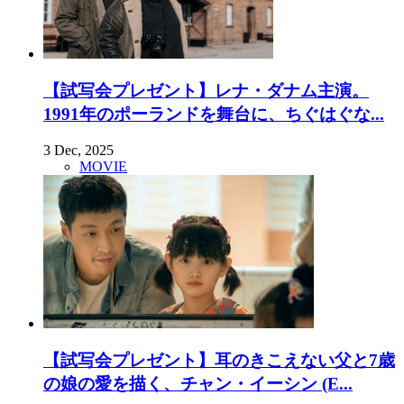
【試写会プレゼント】レナ・ダナム主演。
1991年のポーランドを舞台に、ちぐはぐな...
3 Dec, 2025
MOVIE
【試写会プレゼント】耳のきこえない父と7歳
の娘の愛を描く、チャン・イーシン (E...