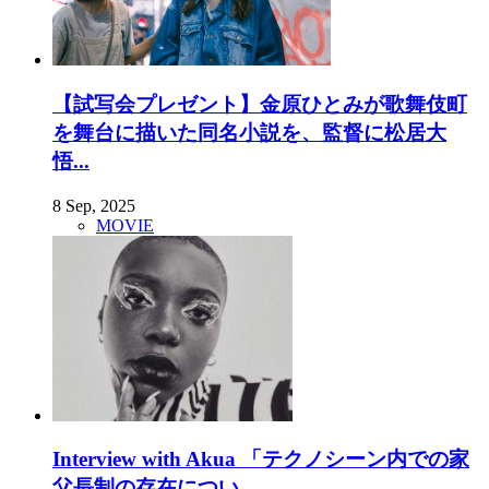
【試写会プレゼント】金原ひとみが歌舞伎町
を舞台に描いた同名小説を、監督に松居大
悟...
8 Sep, 2025
MOVIE
Interview with Akua 「テクノシーン内での家
父長制の存在につい...