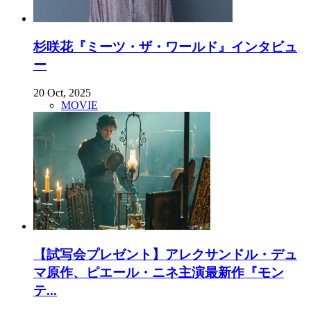
杉咲花『ミーツ・ザ・ワールド』インタビュ
ー
20 Oct, 2025
MOVIE
【試写会プレゼント】アレクサンドル・デュ
マ原作、ピエール・ニネ主演最新作『モン
テ...