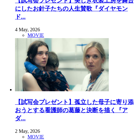
【試写会プレゼント】美しき衣装工房を舞台
にしたお針子たちの人生賛歌『ダイヤモン
ド...
4 May, 2026
MOVIE
【試写会プレゼント】孤立した母子に寄り添
おうとする看護師の葛藤と決断を描く『ア
ダ...
2 May, 2026
MOVIE