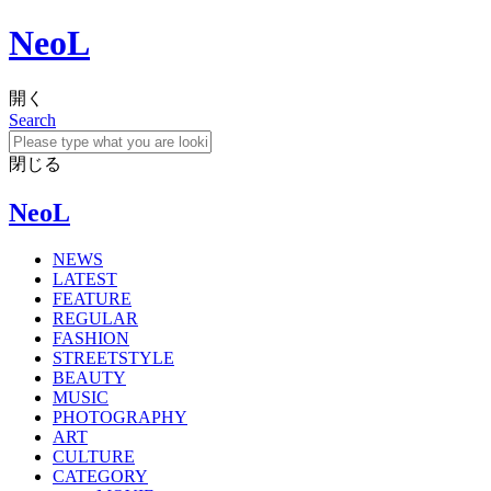
NeoL
開く
Search
閉じる
NeoL
NEWS
LATEST
FEATURE
REGULAR
FASHION
STREETSTYLE
BEAUTY
MUSIC
PHOTOGRAPHY
ART
CULTURE
CATEGORY