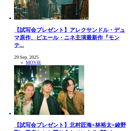
【試写会プレゼント】アレクサンドル・デュ
マ原作、ピエール・ニネ主演最新作『モン
テ...
29 Sep, 2025
MOVIE
【試写会プレゼント】北村匠海×林裕太×綾野