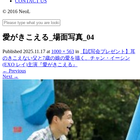
CONTACT US
© 2016 NeoL
愛がきこえる_場面写真_04
Published
2025.11.17
at
1000 × 563
in
【試写会プレゼント】耳
のきこえない父と7歳の娘の愛を描く、チャン・イーシン
(EXO レイ)主演『愛がきこえる』
←
Previous
Next
→