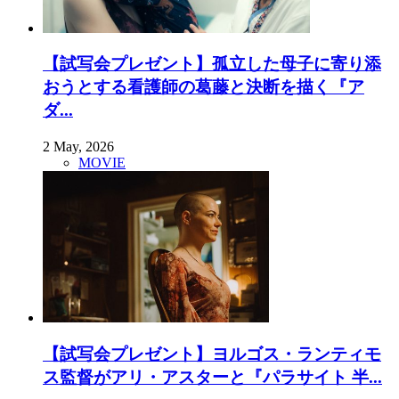
【試写会プレゼント】孤立した母子に寄り添
おうとする看護師の葛藤と決断を描く『ア
ダ...
2 May, 2026
MOVIE
【試写会プレゼント】ヨルゴス・ランティモ
ス監督がアリ・アスターと『パラサイト 半...