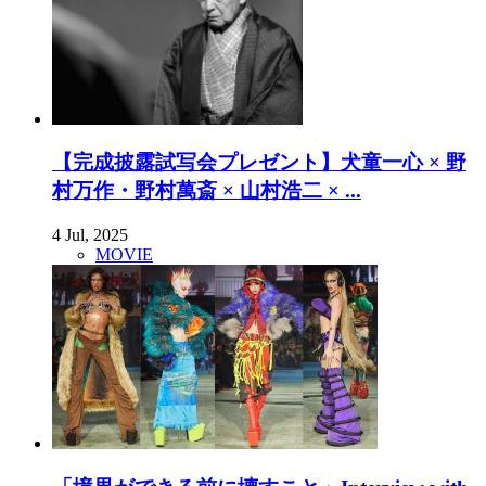
【完成披露試写会プレゼント】犬童一心 × 野
村万作・野村萬斎 × 山村浩二 × ...
4 Jul, 2025
MOVIE