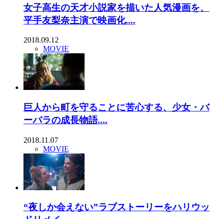
女子高生の天才小説家を描いた人気漫画を、
平手友梨奈主演で映画化....
2018.09.12
MOVIE
巨人から町を守ることに苦心する、少女・バ
ーバラの成長物語....
2018.11.07
MOVIE
“夜しか会えない”ラブストーリーをハリウッ