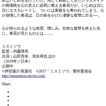
絶ないじめを受けていた。同じく転校してきたクラスメイト
の相場晄を心の支えに必死に耐える春花だが、いじめは日に
日にエスカレートし、ついには家族をも奪われてしまう。心
が崩壊した春花は、己の命をかけた凄惨な復讐に出る──。
心が抉られるような絶望、憎しみ。壮絶な復讐を終えた先
に、春花が見たものとは……。
ミスミソウ
監督：内藤瑛亮
出演：山田杏奈、清水尋也 ほか
（2018年／日本）
公開中
©押切蓮介/双葉社 ©2017「ミスミソウ」製作委員会
http://misumisou-movie.com/
Share