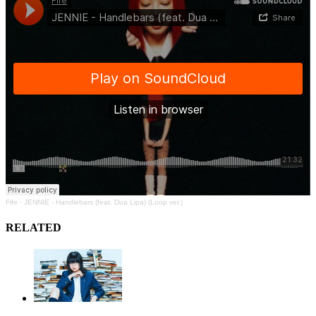
Fife
·
JENNIE - Handlebars (feat. Dua Lipa) (Loop ver.)
RELATED