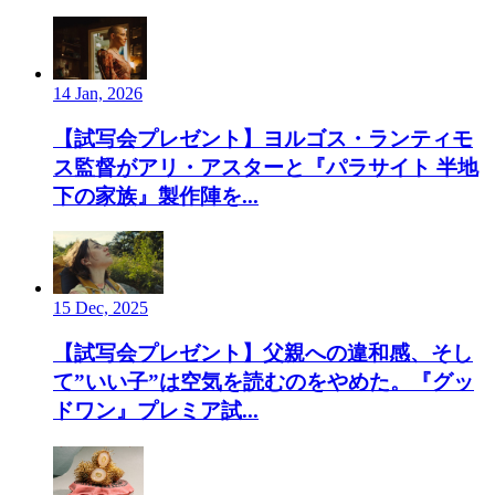
14 Jan, 2026
【試写会プレゼント】ヨルゴス・ランティモ
ス監督がアリ・アスターと『パラサイト 半地
下の家族』製作陣を...
15 Dec, 2025
【試写会プレゼント】父親への違和感、そし
て”いい子”は空気を読むのをやめた。『グッ
ドワン』プレミア試...