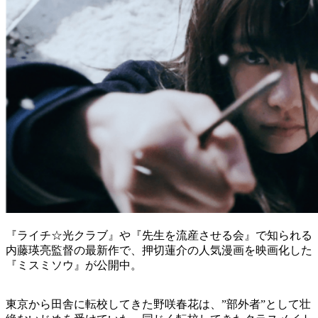
『ライチ☆光クラブ』や『先生を流産させる会』で知られる
内藤瑛亮監督の最新作で、押切蓮介の人気漫画を映画化した
『ミスミソウ』が公開中。
東京から田舎に転校してきた野咲春花は、”部外者”として壮