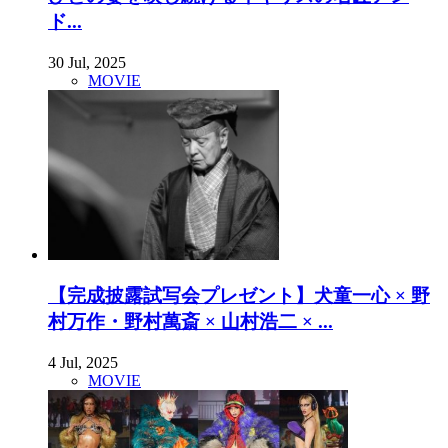
ド...
30 Jul, 2025
MOVIE
【完成披露試写会プレゼント】犬童一心 × 野
村万作・野村萬斎 × 山村浩二 × ...
4 Jul, 2025
MOVIE