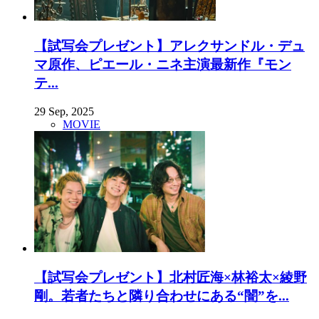
【試写会プレゼント】アレクサンドル・デュ
マ原作、ピエール・ニネ主演最新作『モン
テ...
29 Sep, 2025
MOVIE
【試写会プレゼント】北村匠海×林裕太×綾野
剛。若者たちと隣り合わせにある“闇”を...