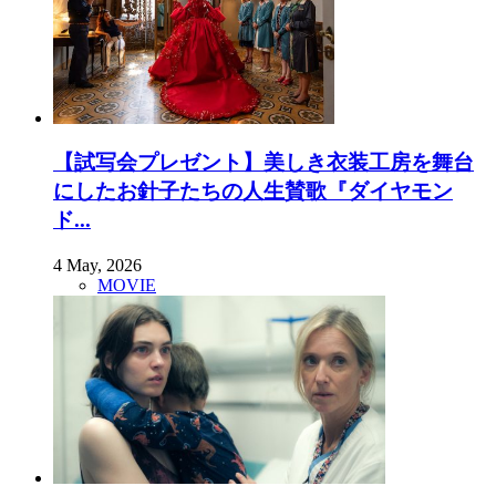
【試写会プレゼント】美しき衣装工房を舞台
にしたお針子たちの人生賛歌『ダイヤモン
ド...
4 May, 2026
MOVIE