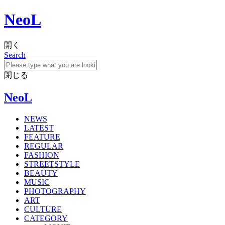
NeoL
開く
Search
閉じる
NeoL
NEWS
LATEST
FEATURE
REGULAR
FASHION
STREETSTYLE
BEAUTY
MUSIC
PHOTOGRAPHY
ART
CULTURE
CATEGORY