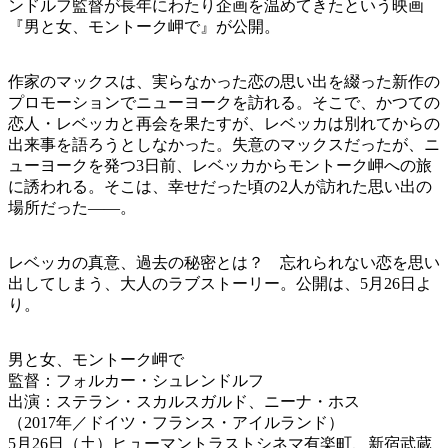
ンドルフ監督が長年にわたり企画を温めてきたという映画
『男と女、モントーク岬で』が公開。
作家のマックスは、実らなかった恋の思い出を綴った新作の
プロモーションでニューヨークを訪れる。そこで、かつての
恋人・レベッカと再会を果たすが、レベッカは別れてからの
出来事を語ろうとしなかった。失意のマックスだったが、ニ
ューヨークを発つ3日前、レベッカからモントーク岬への旅
に誘われる。そこは、幸せだった頃の2人が訪れた思い出の
場所だった――。
レベッカの真意、過去の秘密とは？ 忘れられない恋を思い
出してしまう、大人のラブストーリー。公開は、5月26日よ
り。
男と女、モントーク岬で
監督：フォルカー・シュレンドルフ
出演：ステラン・スカルスガルド、ニーナ・ホス
（2017年／ドイツ・フランス・アイルランド）
5月26日（土）ヒューマントラストシネマ有楽町、新宿武蔵