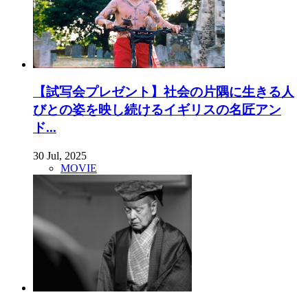
【試写会プレゼント】社会の片隅に生きる人
びとの姿を映し続けるイギリスの名匠アン
ド...
30 Jul, 2025
MOVIE