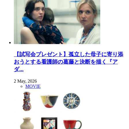
【試写会プレゼント】孤立した母子に寄り添
おうとする看護師の葛藤と決断を描く『ア
ダ...
2 May, 2026
MOVIE