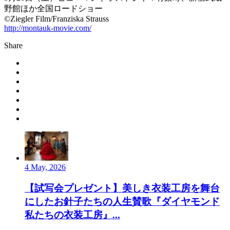
野館ほか全国ロードショー
©︎Ziegler Film/Franziska Strauss
http://montauk-movie.com/
Share
4 May, 2026
【試写会プレゼント】美しき衣装工房を舞台
にしたお針子たちの人生賛歌『ダイヤモンド
私たちの衣装工房』...