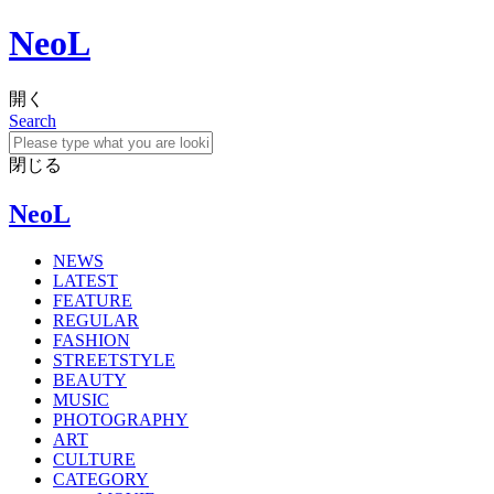
NeoL
開く
Search
閉じる
NeoL
NEWS
LATEST
FEATURE
REGULAR
FASHION
STREETSTYLE
BEAUTY
MUSIC
PHOTOGRAPHY
ART
CULTURE
CATEGORY