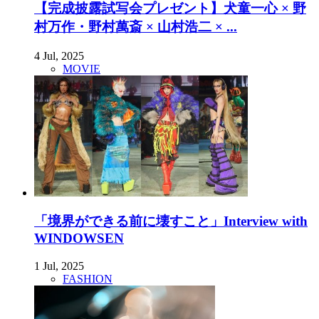
【完成披露試写会プレゼント】犬童一心 × 野
村万作・野村萬斎 × 山村浩二 × ...
4 Jul, 2025
MOVIE
「境界ができる前に壊すこと」Interview with
WINDOWSEN
1 Jul, 2025
FASHION