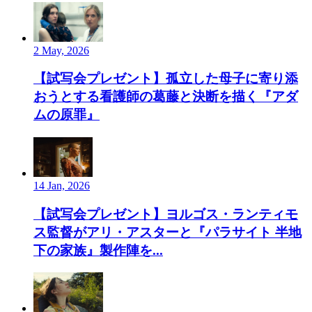
2 May, 2026
【試写会プレゼント】孤立した母子に寄り添
おうとする看護師の葛藤と決断を描く『アダ
ムの原罪』
14 Jan, 2026
【試写会プレゼント】ヨルゴス・ランティモ
ス監督がアリ・アスターと『パラサイト 半地
下の家族』製作陣を...