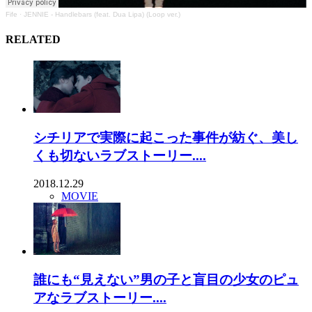
Fife
·
JENNIE - Handlebars (feat. Dua Lipa) (Loop ver.)
RELATED
シチリアで実際に起こった事件が紡ぐ、美し
くも切ないラブストーリー....
2018.12.29
MOVIE
誰にも“見えない”男の子と盲目の少女のピュ
アなラブストーリー....