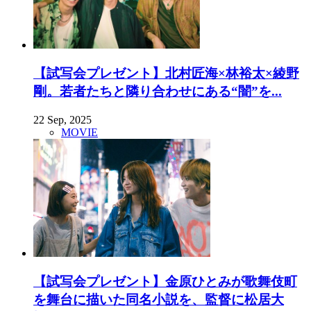
【試写会プレゼント】北村匠海×林裕太×綾野
剛。若者たちと隣り合わせにある“闇”を...
22 Sep, 2025
MOVIE
【試写会プレゼント】金原ひとみが歌舞伎町
を舞台に描いた同名小説を、監督に松居大