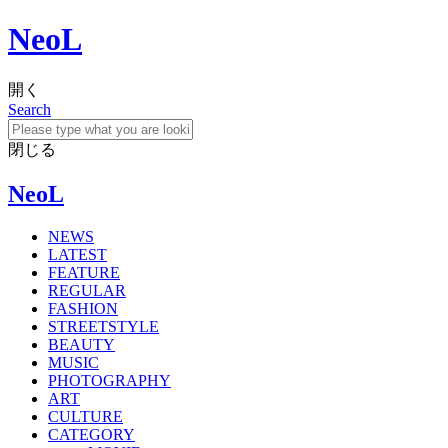
NeoL
開く
Search
閉じる
NeoL
NEWS
LATEST
FEATURE
REGULAR
FASHION
STREETSTYLE
BEAUTY
MUSIC
PHOTOGRAPHY
ART
CULTURE
CATEGORY