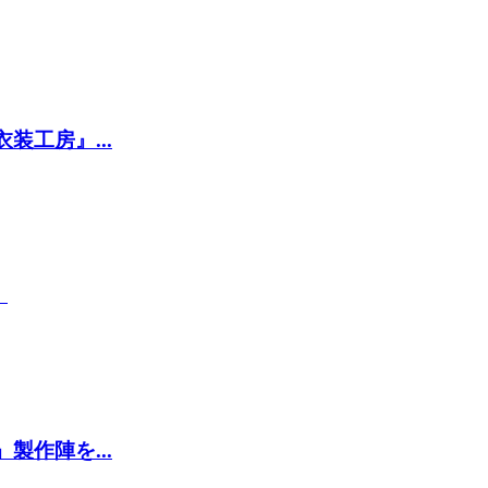
工房』...
』
作陣を...