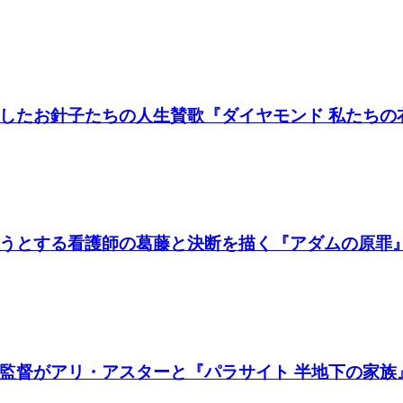
たお針子たちの人生賛歌『ダイヤモンド 私たちの衣装
うとする看護師の葛藤と決断を描く『アダムの原罪
督がアリ・アスターと『パラサイト 半地下の家族』製