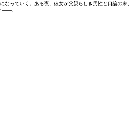
うになっていく。ある夜、彼女が父親らしき男性と口論の末、
た――。