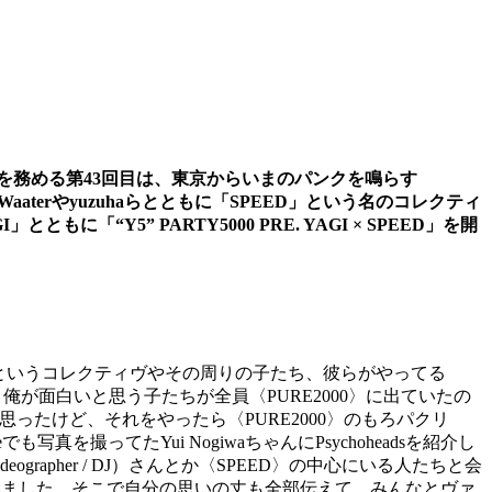
を務める第43回目は、東京からいまのパンクを鳴らす
sは、Waaterやyuzuhaらとともに「SPEED」という名のコレクティ
5” PARTY5000 PRE. YAGI × SPEED」を開
EED〉というコレクティヴやその周りの子たち、彼らがやってる
Eとか、俺が面白いと思う子たちが全員〈PURE2000〉に出ていたの
ったけど、それをやったら〈PURE2000〉のもろパクリ
ってたYui NogiwaちゃんにPsychoheadsを紹介し
（Videographer / DJ）さんとか〈SPEED〉の中心にいる人たちと会
り込みました。そこで自分の思いの丈も全部伝えて、みんなとヴァ