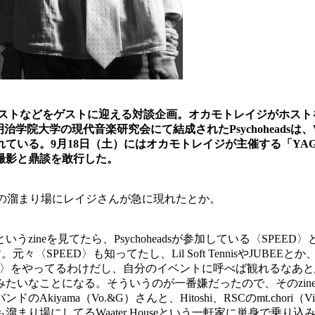
ティストなどをゲストに迎える対談企画。オカモトレイジがホスト
w（G）が登場。明治学院大学の現代音楽研究会にて結成されたPsychohead
月18日（土）にはオカモトレイジが主催する「YAGI」とともに「“Y
撮影と鼎談を敢行した。
なさんの溜まり場にレイジさんが急に現れたとか。
いうzineを見てたら、Psychoheadsが参加している〈SP
〈SPEED〉も知ってたし、Lil Soft TennisやJUBE
〉をやってるわけだし、自分のイベントに呼べば観れるなあと思
ことになる。そういうのが一番嫌だったので、そのzineでも写真を撮
バンドのAkiyama（Vo.&G）さんと、Hitoshi、RSCのmt.chori
まり場にしてるWaater Houseという一軒家に単身で乗