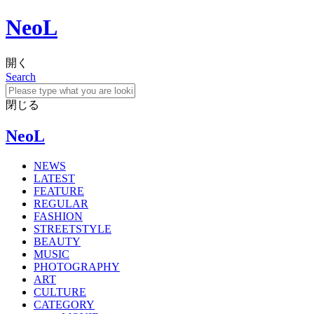
NeoL
開く
Search
閉じる
NeoL
NEWS
LATEST
FEATURE
REGULAR
FASHION
STREETSTYLE
BEAUTY
MUSIC
PHOTOGRAPHY
ART
CULTURE
CATEGORY