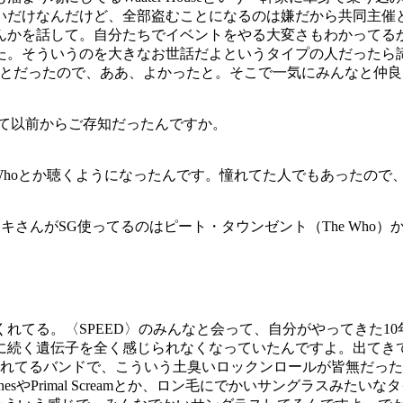
いだけなんだけど、全部盗むことになるのは嫌だから共同主催
かを話して。自分たちでイベントをやる大変さもわかってるから
た。そういうのを大きなお世話だよというタイプの人だったら
ことだったので、ああ、よかったと。そこで一気にみんなと仲
について以前からご存知だったんですか。
らThe Whoとか聴くようになったんです。憧れてた人でもあった
『コウキさんがSG使ってるのはピート・タウンゼント（The W
てる。〈SPEED〉のみんなと会って、自分がやってきた10
遺伝子を全く感じられなくなっていたんですよ。出てきてもいわゆる
どのもっと洗練されてるバンドで、こういう土臭いロックンロールが皆無だった。高
StonesやPrimal Screamとか、ロン毛にでかいサングラ