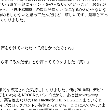
という形で一緒にイベントをやらないかということ、お金は引
、〈PURE2000〉の次回開催がいつになるかわからないな
諦めるしかないと思ってたんだけど、嬉しいです、是非と言っ
良くなりました」
ので、声をかけていただいて嬉しかったですね」
ho）から来てるんだぜ』とか言っててウケました（笑）」
年間を肯定された気持ちになりました。俺は2010年にデビュ
J-ROCKのバンドばかり。あとはnever young
岩遼まわりのThe ThrottleやTHE NUGGETSまでいくとロ
スみたいなタイプのロックバンドが皆無だったから、ここに来てやっと出