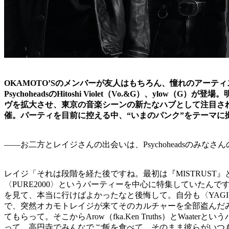
OKAMOTO’Sのメンバーが友人はもちろん、憧れのアー
PsychoheadsのHitoshi Violet（Vo.&G）、ylo
ヴを拡大させ、東京の音楽シーンの新たなハブとして注目されている。9
催。パーティを目前に控える中、“いまのパンク”をテーマに
――お二方とレイジさんの出会いは、Psychoheadsのみ
レイジ「それは段階を経た後ですね。最初は『MISTRUST』と
〈PURE2000〉というパーティーを中心に特集していたんです。元々
を見て、本当に行けばよかったなと後悔して。自分も〈YAGI
で、突然オカモトレイジが来てそのカルチャーを全部盗んだみたいな
てもらって。そこからArow（fka.Ken Truths）とWaaterという
って、高円寺でみんなでご飯を食べて、そのまま彼らがいつも溜