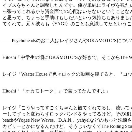
イブスをちゃんと調整したんです。俺が単純にライヴを観た
っ張ってこれるから資金面での心配はいらないということなん
と思って、ちょっと手助けもしたいという気持ちもありまし
てくれて。元々彼らも〈YAGI〉のことも意識してたという
――Psychoheadsのお二人はレイジさんやOKAMOTO’S
Hitoshi「中学生の頃にOKAMOTO’Sが好きで、そこか
レイジ「Waater Houseで色々ロックの動画を観てると、
Hitoshi「『オカモトーク！』で言ってたんですよ」
レイジ「こうやってすごくちゃんと観てくれてるし、聴いてくれ
ーしてずっと変わらずロックバンドをやってるけど、その後に続く
beachやYogee New Waves、D.A.N.、yahyelな
カビリーとかになるんだけど、そうじゃなくてThe Rolling 