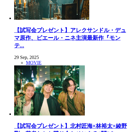
【試写会プレゼント】アレクサンドル・デュ
マ原作、ピエール・ニネ主演最新作『モン
テ...
29 Sep, 2025
MOVIE
【試写会プレゼント】北村匠海×林裕太×綾野