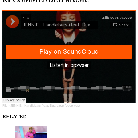
Fife
·
JENNIE - Handlebars (feat. Dua Lipa) (Loop ver.)
RELATED