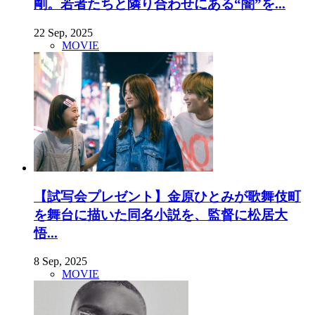
剛。若者たちと隣り合わせにある“闇”を...
22 Sep, 2025
MOVIE
【試写会プレゼント】金原ひとみが歌舞伎町
を舞台に描いた同名小説を、監督に松居大
悟...
8 Sep, 2025
MOVIE