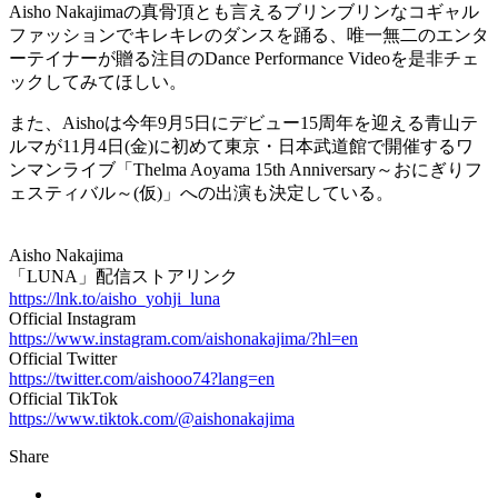
Aisho Nakajimaの真骨頂とも言えるブリンブリンなコギャル
ファッションでキレキレのダンスを踊る、唯一無二のエンタ
ーテイナーが贈る注目のDance Performance Videoを是非チェ
ックしてみてほしい。
また、Aishoは今年9月5日にデビュー15周年を迎える青山テ
ルマが11月4日(金)に初めて東京・日本武道館で開催するワ
ンマンライブ「Thelma Aoyama 15th Anniversary～おにぎりフ
ェスティバル～(仮)」への出演も決定している。
Aisho Nakajima
「LUNA」配信ストアリンク
https://lnk.to/aisho_yohji_luna
Official Instagram
https://www.instagram.com/aishonakajima/?hl=en
Official Twitter
https://twitter.com/aishooo74?lang=en
Official TikTok
https://www.tiktok.com/@aishonakajima
Share