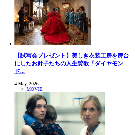
【試写会プレゼント】美しき衣装工房を舞台
にしたお針子たちの人生賛歌『ダイヤモン
ド...
4 May, 2026
MOVIE