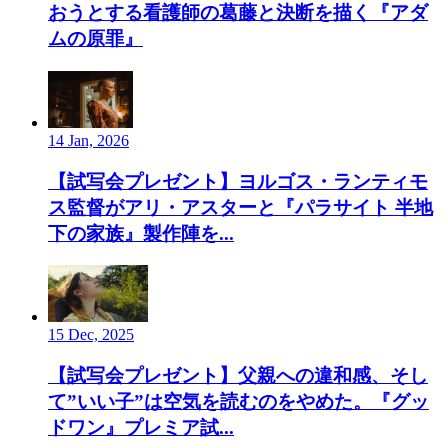
おうとする看護師の葛藤と決断を描く『アダ
ムの原罪』
14 Jan, 2026
【試写会プレゼント】ヨルゴス・ランティモ
ス監督がアリ・アスターと『パラサイト 半地
下の家族』製作陣を...
15 Dec, 2025
【試写会プレゼント】父親への違和感、そし
て”いい子”は空気を読むのをやめた。『グッ
ドワン』プレミア試...