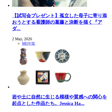
【試写会プレゼント】孤立した母子に寄り添
おうとする看護師の葛藤と決断を描く『ア
ダ...
2 May, 2026
MOVIE
岩や土に自然に生じる模様や質感への関心を
起点とした作品たち。Jessica Ha...