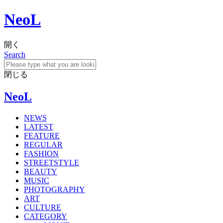
NeoL
開く
Search
閉じる
NeoL
NEWS
LATEST
FEATURE
REGULAR
FASHION
STREETSTYLE
BEAUTY
MUSIC
PHOTOGRAPHY
ART
CULTURE
CATEGORY