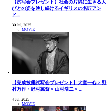
【試写会プレゼント】社会の片隅に生きる人
びとの姿を映し続けるイギリスの名匠アン
ド...
30 Jul, 2025
MOVIE
【完成披露試写会プレゼント】犬童一心 × 野
村万作・野村萬斎 × 山村浩二 × ...
4 Jul, 2025
MOVIE