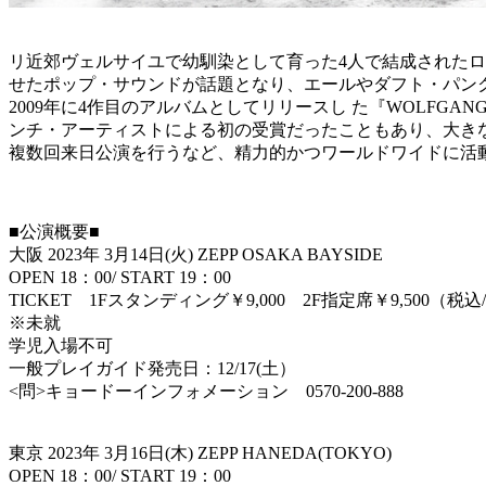
リ近郊ヴェルサイユで幼馴染として育った4人で結成されたロッ
せたポップ・サウンドが話題となり、エールやダフト・パン
2009年に4作目のアルバムとしてリリースし た『WOLFGA
ンチ・アーティストによる初の受賞だったこともあり、大きな
複数回来日公演を行うなど、精力的かつワールドワイドに活動を続
■公演概要■
大阪 2023年 3月14日(火) ZEPP OSAKA BAYSIDE
OPEN 18：00/ START 19：00
TICKET 1Fスタンディング￥9,000 2F指定席￥9,500（税
※未就
学児入場不可
一般プレイガイド発売日：12/17(土）
<問>キョードーインフォメーション 0570-200-888
東京 2023年 3月16日(木) ZEPP HANEDA(TOKYO)
OPEN 18：00/ START 19：00