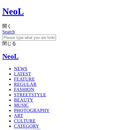
NeoL
開く
Search
閉じる
NeoL
NEWS
LATEST
FEATURE
REGULAR
FASHION
STREETSTYLE
BEAUTY
MUSIC
PHOTOGRAPHY
ART
CULTURE
CATEGORY