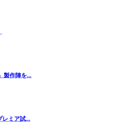
』
作陣を...
ミア試...