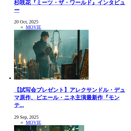
杉咲花『ミーツ・ザ・ワールド』インタビュ
ー
20 Oct, 2025
MOVIE
【試写会プレゼント】アレクサンドル・デュ
マ原作、ピエール・ニネ主演最新作『モン
テ...
29 Sep, 2025
MOVIE