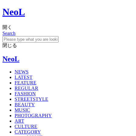
NeoL
開く
Search
閉じる
NeoL
NEWS
LATEST
FEATURE
REGULAR
FASHION
STREETSTYLE
BEAUTY
MUSIC
PHOTOGRAPHY
ART
CULTURE
CATEGORY