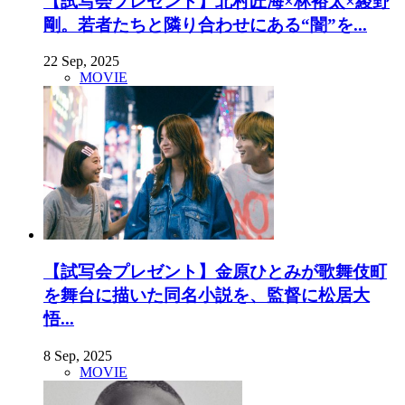
【試写会プレゼント】北村匠海×林裕太×綾野
剛。若者たちと隣り合わせにある“闇”を...
22 Sep, 2025
MOVIE
【試写会プレゼント】金原ひとみが歌舞伎町
を舞台に描いた同名小説を、監督に松居大
悟...
8 Sep, 2025
MOVIE