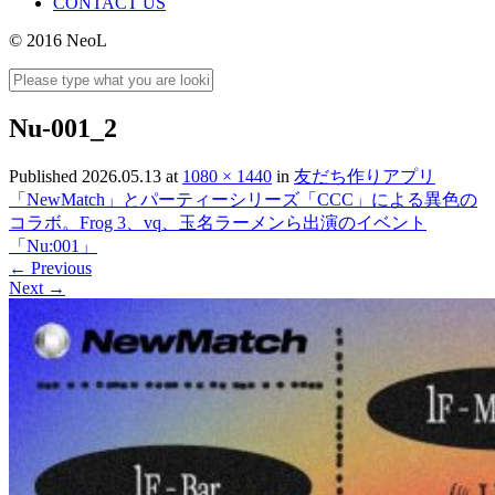
CONTACT US
© 2016 NeoL
Nu-001_2
Published
2026.05.13
at
1080 × 1440
in
友だち作りアプリ
「NewMatch」とパーティーシリーズ「CCC」による異色の
コラボ。Frog 3、vq、玉名ラーメンら出演のイベント
「Nu:001」
←
Previous
Next
→