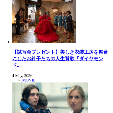
【試写会プレゼント】美しき衣装工房を舞台
にしたお針子たちの人生賛歌『ダイヤモン
ド...
4 May, 2026
MOVIE