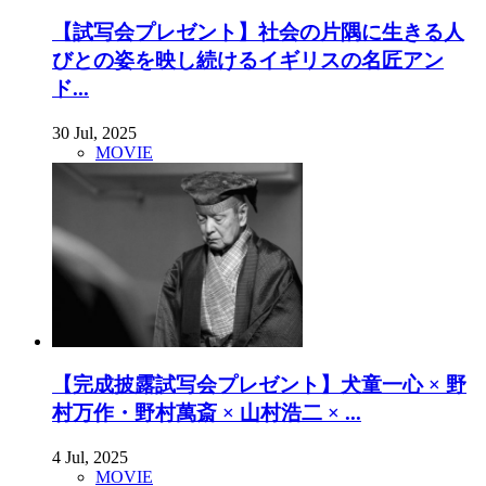
【試写会プレゼント】社会の片隅に生きる人
びとの姿を映し続けるイギリスの名匠アン
ド...
30 Jul, 2025
MOVIE
【完成披露試写会プレゼント】犬童一心 × 野
村万作・野村萬斎 × 山村浩二 × ...
4 Jul, 2025
MOVIE