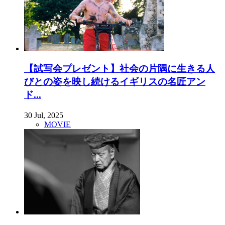
【試写会プレゼント】社会の片隅に生きる人
びとの姿を映し続けるイギリスの名匠アン
ド...
30 Jul, 2025
MOVIE