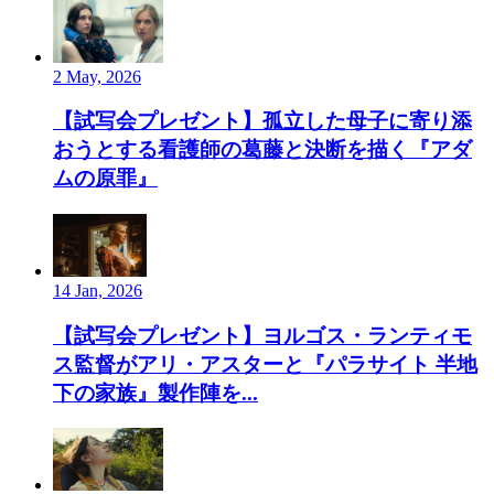
2 May, 2026
【試写会プレゼント】孤立した母子に寄り添
おうとする看護師の葛藤と決断を描く『アダ
ムの原罪』
14 Jan, 2026
【試写会プレゼント】ヨルゴス・ランティモ
ス監督がアリ・アスターと『パラサイト 半地
下の家族』製作陣を...