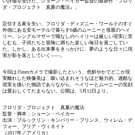
い評価を受けた、ショーン・ベイカー監督の最新作『フロリ
ダ・プロジェクト 真夏の魔法』。
定住する家を失い、フロリダ・ディズニー・ワールドのすぐ
外側にある安モーテルで暮らす6歳のムーニーと母親のヘイ
リー。シングルマザーで職なしのヘイリーは厳しい現実に苦
しむも、子供たちと冒険に満ちた楽しい毎日を過ごしてい
た。しかし、ある出来事をきっかけに、夢のような日々に現
実が影を落としていく――。
今回は35mmカメラで撮影したという、色鮮やかでどこか現
実離れした映像美は、吸い込まれそうなほど魅力的。過酷な
現実を描いた物語でありながら、ヘイリーとムーニーの笑顔
は愛おしくてたまらない。公開は、5月12日より。
フロリダ・プロジェクト 真夏の魔法
監督・脚本：ショーン・ベイカー
出演：ブルックリン・キンバリー・プリンス、ウィレム・デ
フォー、ブリア・ヴィネイト
（2017年／アメリカ）