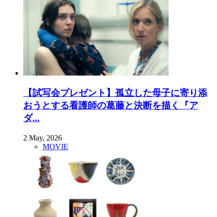
【試写会プレゼント】孤立した母子に寄り添
おうとする看護師の葛藤と決断を描く『ア
ダ...
2 May, 2026
MOVIE