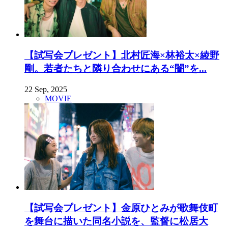
【試写会プレゼント】北村匠海×林裕太×綾野
剛。若者たちと隣り合わせにある“闇”を...
22 Sep, 2025
MOVIE
【試写会プレゼント】金原ひとみが歌舞伎町
を舞台に描いた同名小説を、監督に松居大