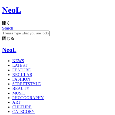
NeoL
開く
Search
閉じる
NeoL
NEWS
LATEST
FEATURE
REGULAR
FASHION
STREETSTYLE
BEAUTY
MUSIC
PHOTOGRAPHY
ART
CULTURE
CATEGORY