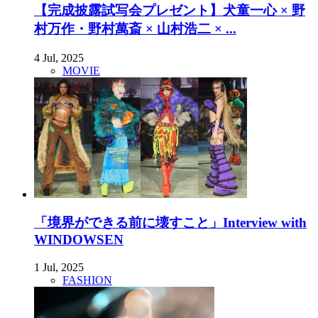
【完成披露試写会プレゼント】犬童一心 × 野
村万作・野村萬斎 × 山村浩二 × ...
4 Jul, 2025
MOVIE
「境界ができる前に壊すこと」Interview with
WINDOWSEN
1 Jul, 2025
FASHION