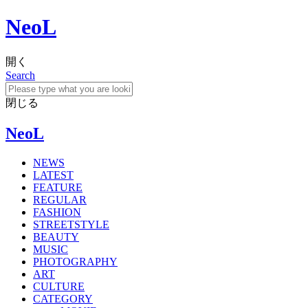
NeoL
開く
Search
閉じる
NeoL
NEWS
LATEST
FEATURE
REGULAR
FASHION
STREETSTYLE
BEAUTY
MUSIC
PHOTOGRAPHY
ART
CULTURE
CATEGORY