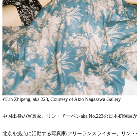
©Lin Zhipeng, aka 223, Courtesy of Akio Nagasawa Gallery
中国出身の写真家、リン・チーペンaka No.223の日本初個展が、東京
北京を拠点に活動する写真家/フリーランスライター、リン