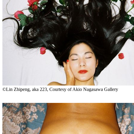
©Lin Zhipeng, aka 223, Courtesy of Akio Nagasawa Gallery