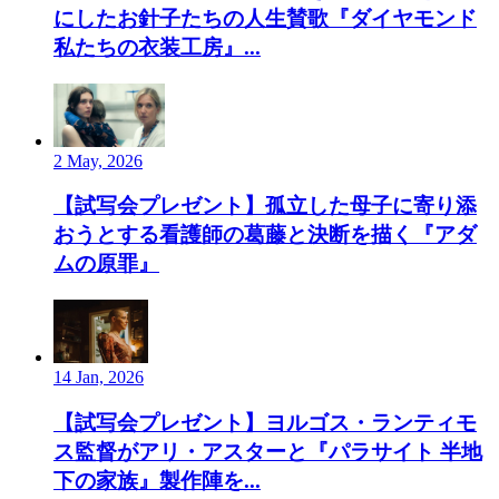
にしたお針子たちの人生賛歌『ダイヤモンド
私たちの衣装工房』...
2 May, 2026
【試写会プレゼント】孤立した母子に寄り添
おうとする看護師の葛藤と決断を描く『アダ
ムの原罪』
14 Jan, 2026
【試写会プレゼント】ヨルゴス・ランティモ
ス監督がアリ・アスターと『パラサイト 半地
下の家族』製作陣を...