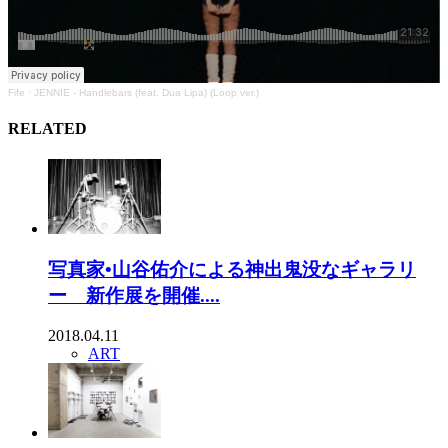
Fife
·
JENNIE - Handlebars (feat. Dua Lipa) (Loop ver.)
RELATED
写真家•山谷佑介による神出鬼没なギャラリ
ー 新作展を開催....
2018.04.11
ART