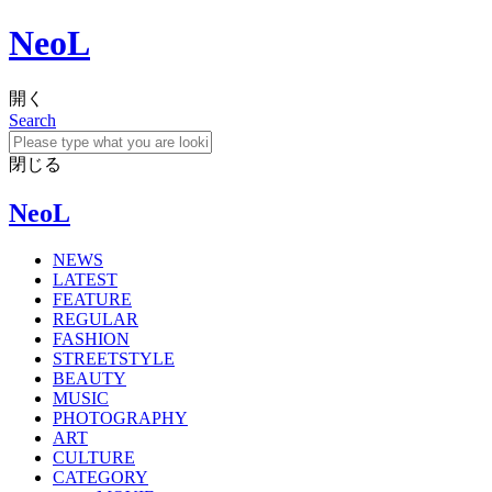
NeoL
開く
Search
閉じる
NeoL
NEWS
LATEST
FEATURE
REGULAR
FASHION
STREETSTYLE
BEAUTY
MUSIC
PHOTOGRAPHY
ART
CULTURE
CATEGORY