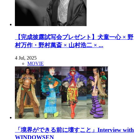
【完成披露試写会プレゼント】犬童一心 × 野
村万作・野村萬斎 × 山村浩二 × ...
4 Jul, 2025
MOVIE
「境界ができる前に壊すこと」Interview with
WINDOWSEN