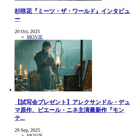
杉咲花『ミーツ・ザ・ワールド』インタビュ
ー
20 Oct, 2025
MOVIE
【試写会プレゼント】アレクサンドル・デュ
マ原作、ピエール・ニネ主演最新作『モン
テ...
29 Sep, 2025
MOVIE