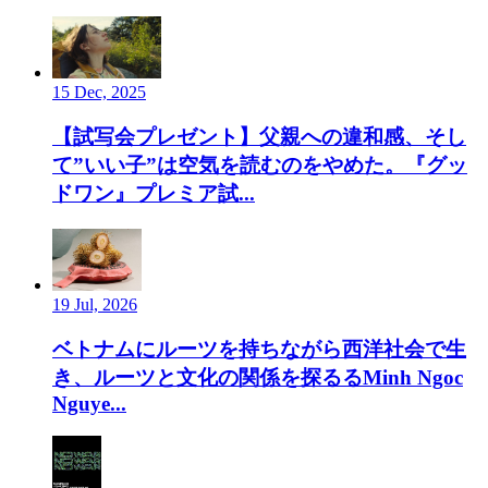
15 Dec, 2025
【試写会プレゼント】父親への違和感、そし
て”いい子”は空気を読むのをやめた。『グッ
ドワン』プレミア試...
19 Jul, 2026
ベトナムにルーツを持ちながら西洋社会で生
き、ルーツと文化の関係を探るるMinh Ngoc
Nguye...