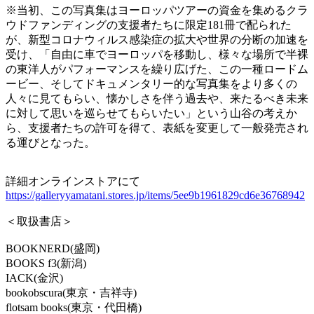
※当初、この写真集はヨーロッパツアーの資金を集めるクラ
ウドファンディングの支援者たちに限定181冊で配られた
が、新型コロナウィルス感染症の拡大や世界の分断の加速を
受け、「自由に車でヨーロッパを移動し、様々な場所で半裸
の東洋人がパフォーマンスを繰り広げた、この一種ロードム
ービー、そしてドキュメンタリー的な写真集をより多くの
人々に見てもらい、懐かしさを伴う過去や、来たるべき未来
に対して思いを巡らせてもらいたい」という山谷の考えか
ら、支援者たちの許可を得て、表紙を変更して一般発売され
る運びとなった。
詳細オンラインストアにて
https://galleryyamatani.stores.jp/items/5ee9b1961829cd6e36768942
＜取扱書店＞
BOOKNERD(盛岡)
BOOKS f3(新潟)
IACK(金沢)
bookobscura(東京・吉祥寺)
flotsam books(東京・代田橋)