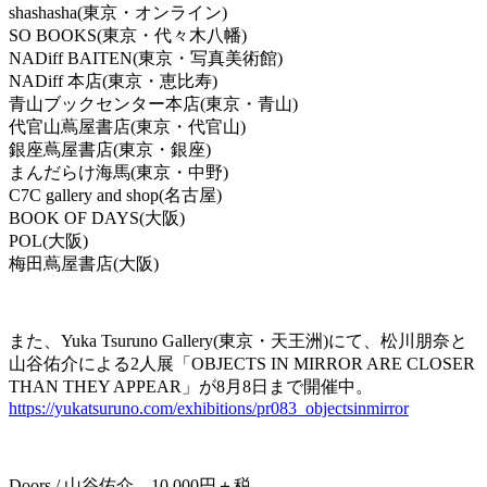
shashasha(東京・オンライン)
SO BOOKS(東京・代々木八幡)
NADiff BAITEN(東京・写真美術館)
NADiff 本店(東京・恵比寿)
青山ブックセンター本店(東京・青山)
代官山蔦屋書店(東京・代官山)
銀座蔦屋書店(東京・銀座)
まんだらけ海馬(東京・中野)
C7C gallery and shop(名古屋)
BOOK OF DAYS(大阪)
POL(大阪)
梅田蔦屋書店(大阪)
また、Yuka Tsuruno Gallery(東京・天王洲)にて、松川朋奈と
山谷佑介による2人展「OBJECTS IN MIRROR ARE CLOSER
THAN THEY APPEAR」が8月8日まで開催中。
https://yukatsuruno.com/exhibitions/pr083_objectsinmirror
Doors / 山谷佑介 10,000円＋税