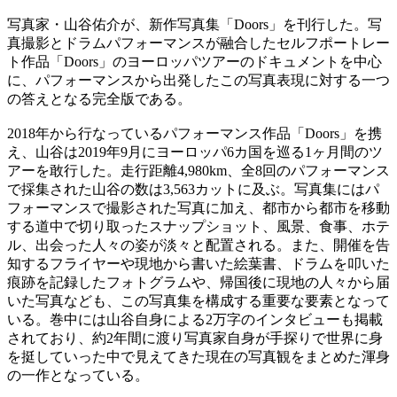
写真家・山谷佑介が、新作写真集「Doors」を刊行した。写
真撮影とドラムパフォーマンスが融合したセルフポートレー
ト作品「Doors」のヨーロッパツアーのドキュメントを中心
に、パフォーマンスから出発したこの写真表現に対する一つ
の答えとなる完全版である。
2018年から行なっているパフォーマンス作品「Doors」を携
え、山谷は2019年9月にヨーロッパ6カ国を巡る1ヶ月間のツ
アーを敢行した。走行距離4,980km、全8回のパフォーマンス
で採集された山谷の数は3,563カットに及ぶ。写真集にはパ
フォーマンスで撮影された写真に加え、都市から都市を移動
する道中で切り取ったスナップショット、風景、食事、ホテ
ル、出会った人々の姿が淡々と配置される。また、開催を告
知するフライヤーや現地から書いた絵葉書、ドラムを叩いた
痕跡を記録したフォトグラムや、帰国後に現地の人々から届
いた写真なども、この写真集を構成する重要な要素となって
いる。巻中には山谷自身による2万字のインタビューも掲載
されており、約2年間に渡り写真家自身が手探りで世界に身
を挺していった中で見えてきた現在の写真観をまとめた渾身
の一作となっている。