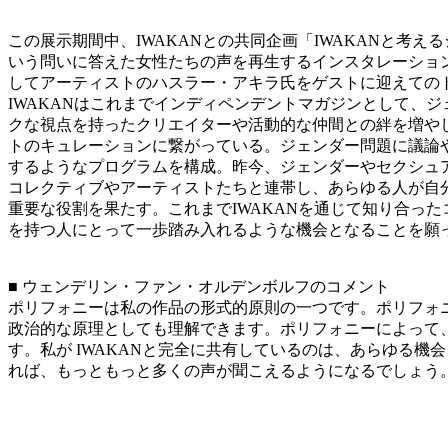
この展示期間中、IWAKANとの共同企画「IWAKANと
いう問いに答えた女性たちの声を再生するインスタレーション
してアーティストのハスラー・アキラ氏をゲストに迎えてのトーク
IWAKANはこれまでインディペンデントマガジンとして、
クな視点を持ったクリエイターや活動的な仲間との絆を増やし
トのキュレーションに繋がっている。ジェンダー問題に議論や
するようなプログラムを構成。昨今、ジェンダーやセクシュア
コレクティブやアーティストたちと連帯し、あらゆる人が自
重要な役割を果たす。これまでIWAKANを通じて知り合っ
を持つ人にとって一歩踏み入れるような機会となることを願
■ ウェンデリン・ファン・オルデンボルフのコメント
ポリフォニーは私の作品の形式的原則の一つです。ポリフォ
政治的な原理としても理解できます。ポリフォニーによって
す。私が IWAKANと完全に共有しているのは、あらゆる
れば、もっともっと多くの声が聞こえるようになるでしょう