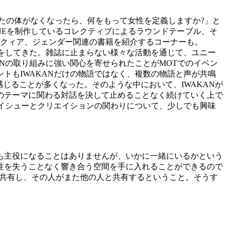
なたの体がなくなったら、何をもって女性を定義しますか?」と
NEを制作しているコレクティブによるラウンドテーブル、そ
ksがクィア、ジェンダー関連の書籍を紹介するコーナーも。
みをしてきた。雑誌に止まらない様々な活動を通じて、ユニー
Nの取り組みに強い関心を寄せられたことがMOTでのイベン
トもIWAKANだけの物語ではなく、複数の物語と声が共鳴
じることが多くなった。そのような中において、IWAKANが
のテーマに関わる対話を決して止めることなく続けていく上で
ーイシューとクリエイションの関わりについて、少しでも興味
も主役になることはありませんが、いかに一緒にいるかという
性を失うことなく響き合う空間を手に入れることができるので
と共有し、その人がまた他の人と共有するということ。そうす