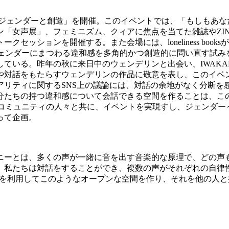
考えるジェンダーと創造」を開催。このイベントでは、「もしもあ
「女声展」、フェミニズム、クィアに焦点を当てた雑誌やZI
セッションを開催する。また会場には、loneliness boo
ジェンダーにまつわる違和感を多角的かつ創造的に問い直す試
ている。昨年の秋に来日中のウェンデリンと出会い、IWAKA
対話をもたらすウェンデリンの作品に敬意を表し、このイベン
リティに関するSNS上の議論には、対話の余地がなく分断を感
分たちの持つ違和感について会話できる空間を作ることは、こ
たコミュニティの人々と共に、イベントを実現すし、ジェンダ
って企画。
ニーとは、多くの声が一緒に音を出す音楽的な原理で、どの声
、私たちは対話をすることができ、複数の声がそれぞれの自律
機会を利用してこのようなオープンな空間を作り、それを他の人
。