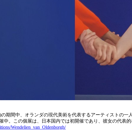
月19日(日)の期間中、オランダの現代美術を代表するアーティストの
開催中。この個展は、日本国内では初開催であり、彼女の代表的
bitions/Wendelien_van_Oldenborgh/