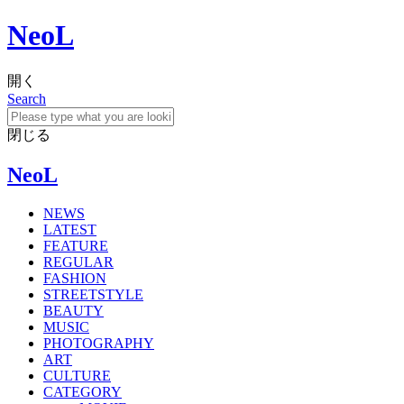
NeoL
開く
Search
閉じる
NeoL
NEWS
LATEST
FEATURE
REGULAR
FASHION
STREETSTYLE
BEAUTY
MUSIC
PHOTOGRAPHY
ART
CULTURE
CATEGORY