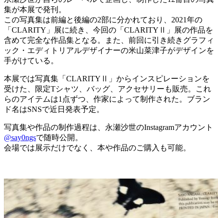
集が本展で発刊。
この写真集は前編と後編の2部に分かれており、2021年の
「CLARITY」展に続き、今回の「CLARITYⅡ」展の作品を
含めて完全な作品集となる。また、前回に引き続きグラフィ
ック・エディトリアルデザイナーの米山菜津子がデザインを
手がけている。
本展では写真集「CLARITYⅡ」からインスピレーションを
受けた、限定Tシャツ、バッグ、アクセサリーも販売。これ
らのアイテムは1点ずつ、作家によって制作された。ブラン
ド名はSNSで近日発表予定。
写真集や作品の制作過程は、永瀬沙世のInstagramアカウント
@say0ngs
で随時公開。
会場では展示だけでなく、本や作品のご購入も可能。