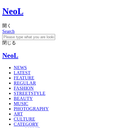
NeoL
開く
Search
閉じる
NeoL
NEWS
LATEST
FEATURE
REGULAR
FASHION
STREETSTYLE
BEAUTY
MUSIC
PHOTOGRAPHY
ART
CULTURE
CATEGORY