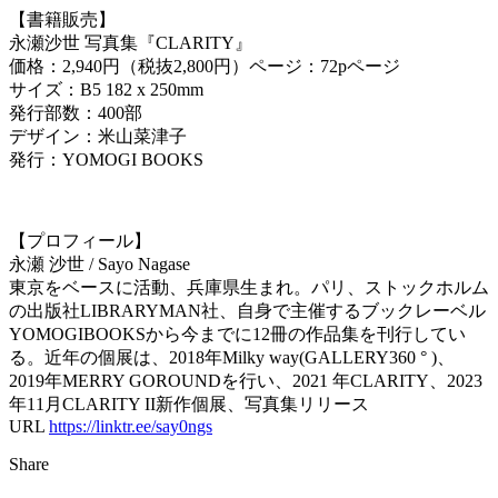
【書籍販売】
永瀬沙世 写真集『CLARITY』
価格：2,940円（税抜2,800円）ページ：72pページ
サイズ：B5 182 x 250mm
発行部数：400部
デザイン：米山菜津子
発行：YOMOGI BOOKS
【プロフィール】
永瀬 沙世 / Sayo Nagase
東京をベースに活動、兵庫県生まれ。パリ、ストックホルム
の出版社LIBRARYMAN社、自身で主催するブックレーベル
YOMOGIBOOKSから今までに12冊の作品集を刊行してい
る。近年の個展は、2018年Milky way(GALLERY360 ° )、
2019年MERRY GOROUNDを行い、2021 年CLARITY、2023
年11月CLARITY II新作個展、写真集リリース
URL
https://linktr.ee/say0ngs
Share