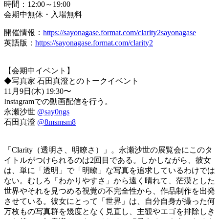
時間：12:00～19:00
会期中無休・入場無料
開催情報：
https://sayonagase.format.com/clarity2sayonagase
英語版：
https://sayonagase.format.com/clarity2
【会期中イベント】
◆写真家 石田真澄とのトークイベント
11月9日(木) 19:30〜
Instagramでの動画配信を行う。
永瀬沙世
@say0ngs
石田真澄
@8msmsm8
「Clarity（透明さ、明瞭さ）」。永瀬沙世の展覧会にこのタ
イトルがつけられるのは2回目である。しかしながら、彼女
は、単に「透明」で「明瞭」な写真を追求しているわけでは
ない。むしろ「わかりやすさ」から遠く晴れて、茫漠とした
世界やそれを見つめる視覚の不完全性から、作品制作を出発
させている。彼女にとって「世界」は、自分自身が撮った何
万枚もの写真群を幾度となく見直し、主観やエゴを排除しき