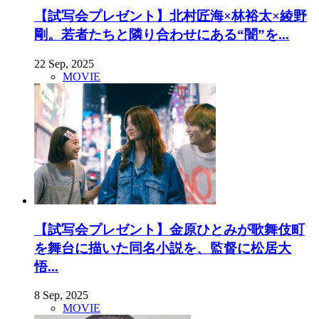
【試写会プレゼント】北村匠海×林裕太×綾野
剛。若者たちと隣り合わせにある“闇”を...
22 Sep, 2025
MOVIE
【試写会プレゼント】金原ひとみが歌舞伎町
を舞台に描いた同名小説を、監督に松居大
悟...
8 Sep, 2025
MOVIE