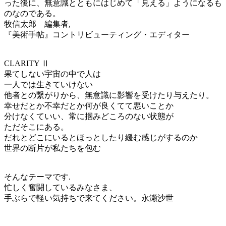
った後に、無意識とともにはじめて「見える」ようになるも
のなのである。
牧信太郎 編集者,
『美術手帖』コントリビューティング・エディター
CLARITY Ⅱ
果てしない宇宙の中で人は
一人では生きていけない
他者との繋がりから、無意識に影響を受けたり与えたり。
幸せだとか不幸だとか何が良くてて悪いことか
分けなくていい、常に掴みどころのない状態が
ただそこにある。
だれとどこにいるとほっとしたり緩む感じがするのか
世界の断片が私たちを包む
そんなテーマです.
忙しく奮闘しているみなさま、
手ぶらで軽い気持ちで来てください。永瀬沙世