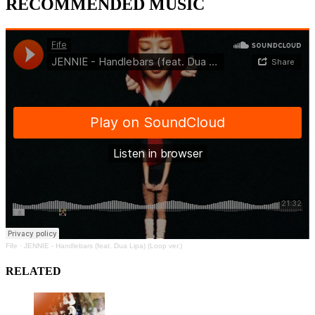
RECOMMENDED MUSIC
Fife
·
JENNIE - Handlebars (feat. Dua Lipa) (Loop ver.)
RELATED