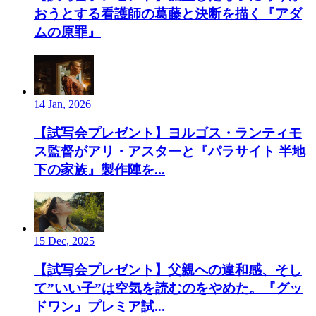
おうとする看護師の葛藤と決断を描く『アダ
ムの原罪』
14 Jan, 2026
【試写会プレゼント】ヨルゴス・ランティモ
ス監督がアリ・アスターと『パラサイト 半地
下の家族』製作陣を...
15 Dec, 2025
【試写会プレゼント】父親への違和感、そし
て”いい子”は空気を読むのをやめた。『グッ
ドワン』プレミア試...