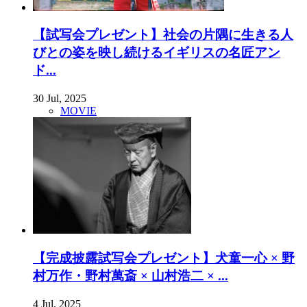
【試写会プレゼント】社会の片隅に生きる人
びとの姿を映し続けるイギリスの名匠アン
ド...
30 Jul, 2025
MOVIE
【完成披露試写会プレゼント】犬童一心 × 野
村万作・野村萬斎 × 山村浩二 × ...
4 Jul, 2025