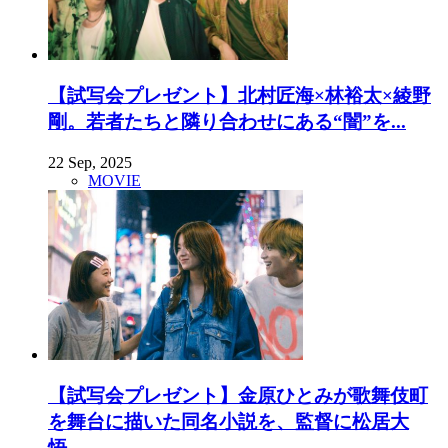
【試写会プレゼント】北村匠海×林裕太×綾野
剛。若者たちと隣り合わせにある“闇”を...
22 Sep, 2025
MOVIE
【試写会プレゼント】金原ひとみが歌舞伎町
を舞台に描いた同名小説を、監督に松居大
悟...