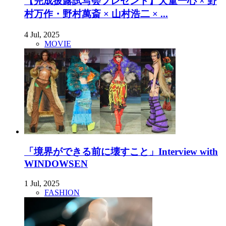
【完成披露試写会プレゼント】犬童一心 × 野
村万作・野村萬斎 × 山村浩二 × ...
4 Jul, 2025
MOVIE
「境界ができる前に壊すこと」Interview with
WINDOWSEN
1 Jul, 2025
FASHION