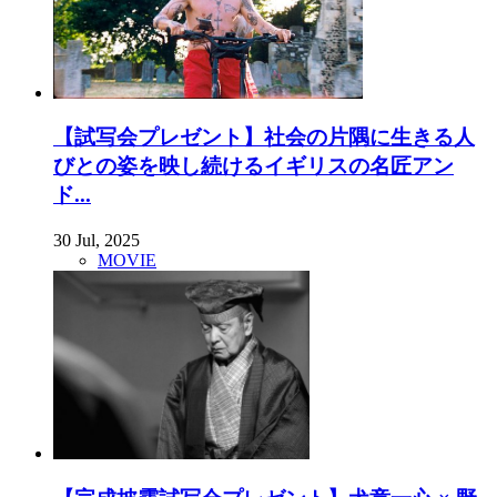
【試写会プレゼント】社会の片隅に生きる人
びとの姿を映し続けるイギリスの名匠アン
ド...
30 Jul, 2025
MOVIE