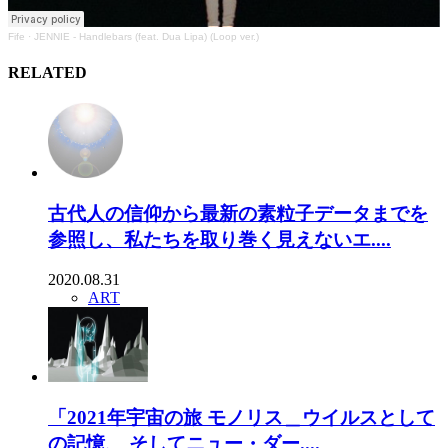
Fife
·
JENNIE - Handlebars (feat. Dua Lipa) (Loop ver.)
RELATED
古代人の信仰から最新の素粒子データまでを
参照し、私たちを取り巻く見えないエ....
2020.08.31
ART
「2021年宇宙の旅 モノリス＿ウイルスとして
の記憶、 そしてニュー・ダー....