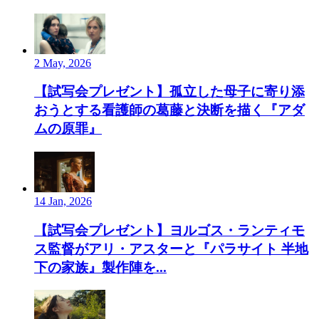
2 May, 2026
【試写会プレゼント】孤立した母子に寄り添
おうとする看護師の葛藤と決断を描く『アダ
ムの原罪』
14 Jan, 2026
【試写会プレゼント】ヨルゴス・ランティモ
ス監督がアリ・アスターと『パラサイト 半地
下の家族』製作陣を...