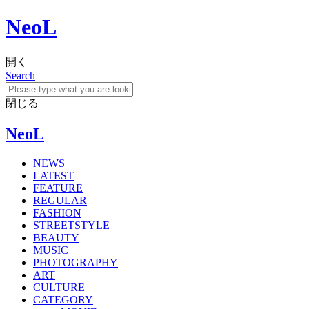
NeoL
開く
Search
閉じる
NeoL
NEWS
LATEST
FEATURE
REGULAR
FASHION
STREETSTYLE
BEAUTY
MUSIC
PHOTOGRAPHY
ART
CULTURE
CATEGORY