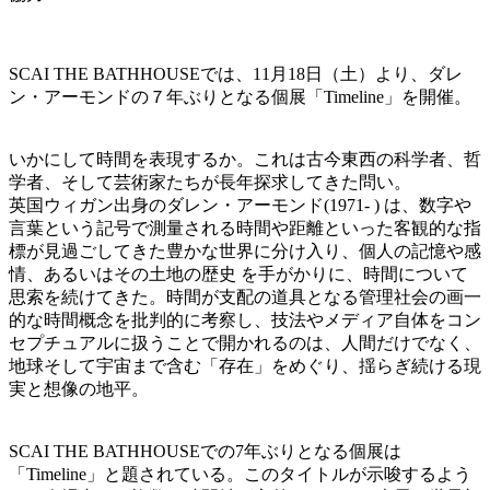
SCAI THE BATHHOUSEでは、11月18日（土）より、ダレ
ン・アーモンドの７年ぶりとなる個展「Timeline」を開催。
いかにして時間を表現するか。これは古今東西の科学者、哲
学者、そして芸術家たちが長年探求してきた問い。
英国ウィガン出身のダレン・アーモンド(1971- ) は、数字や
言葉という記号で測量される時間や距離といった客観的な指
標が見過ごしてきた豊かな世界に分け入り、個人の記憶や感
情、あるいはその土地の歴史 を手がかりに、時間について
思索を続けてきた。時間が支配の道具となる管理社会の画一
的な時間概念を批判的に考察し、技法やメディア自体をコン
セプチュアルに扱うことで開かれるのは、人間だけでなく、
地球そして宇宙まで含む「存在」をめぐり、揺らぎ続ける現
実と想像の地平。
SCAI THE BATHHOUSEでの7年ぶりとなる個展は
「Timeline」と題されている。このタイトルが示唆するよう