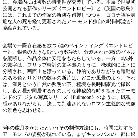
に、会場内には複数の時間軸が交差している。本展で世界初
公開となる新作シリーズ《エントロピー》と《英国の歌鳥》
には、これまでの作家の軌跡を踏襲しつつも、コロナ禍や身
近な人の死を経て更新されたアー モンド独自の時間概念が
凝縮されている。
会場で一際存在感を放つ5連のペインティング《エントロピ
ー》。銀色の大きな0という数字が、分割された8枚のパネル
を縦断し、作品全体に安定をもたらしている。一方、0以外
の数字は、フリップ時計の文字盤のように、機械的に上下に
分断され、画面上を漂っている。静的でありながらも躍動感
のある色とりどりの数字の断片は、どこか風景のよう。それ
は、満月という自然の照明の下、秘境を長時間露光で撮影
し、夜と昼が同居するかのような神秘的な時を捉えたアーモ
ンドのデ ジタル写真シリーズ《Fullmoon》のように、既視
感がありながらも、決して到達されないロマン主義的な想像
の景色を思わせる。
5年の歳月をかけたというその制作方法にも、時間に対する
アーモンドの姿勢が現れている。まずキャンバスの一部に銀