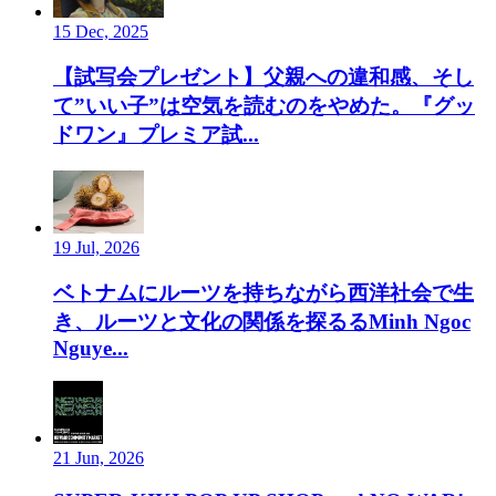
15 Dec, 2025
【試写会プレゼント】父親への違和感、そし
て”いい子”は空気を読むのをやめた。『グッ
ドワン』プレミア試...
19 Jul, 2026
ベトナムにルーツを持ちながら西洋社会で生
き、ルーツと文化の関係を探るるMinh Ngoc
Nguye...
21 Jun, 2026