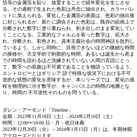
箔等の金属箔を貼り、放置することで経年変化を生じさせ
る。その過程で生まれた色彩は丹念に抽出され、カラーパレ
ットに加えられる。変化した金属箔の表面は、色彩の抽出後
に封じられるが、新たに調合された色彩は、既存の絵画上で
分断された数字に塗り重ねられ、剥き出しのまま変化してい
くことになる。工業的なフォルムを装った数字は、拡大さ
れ、分断され、彩色され、資本主義社会の時間神話を批判し
ているよう。しかし同時に、目視できないほどの微細な時間
の推移や、天文学的で刹那的な時間、あるいは誕生から死ま
での時間を語れるほど洗練されていない人間の言語にとっ
て、数字への収斂は不可避であることを物語っているよう。
エントロピーとはギリシア 語で特殊な状況下における不可
逆的な状態の変化を意味するが、本シリーズでは、変化の過
程を物理的に示す数字が、キャンバス上の時間の地層とな
り、時間の 不可逆性そのものを問うている。
ダレン・アーモンド「Timeline」
会期：2023年11月18日（土）- 2024年2月10日（土）
時間：12:00〜18:00 日・月・祝日休廊
2023年12月20日（火） – 2024年1月15日（月）は、冬期休暇
でクローズとなります。