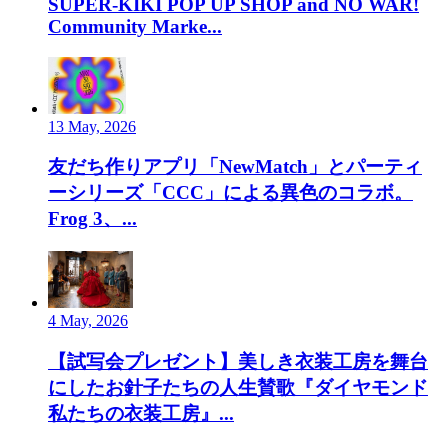
SUPER-KIKI POP UP SHOP and NO WAR!
Community Marke...
13 May, 2026
友だち作りアプリ「NewMatch」とパーティ
ーシリーズ「CCC」による異色のコラボ。
Frog 3、...
4 May, 2026
【試写会プレゼント】美しき衣装工房を舞台
にしたお針子たちの人生賛歌『ダイヤモンド
私たちの衣装工房』...