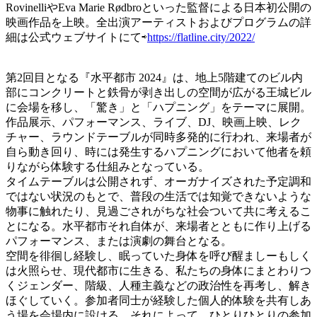
RovinelliやEva Marie Rødbroといった監督による日本初公開の
映画作品を上映。全出演アーティストおよびプログラムの詳
細は公式ウェブサイトにて⇨
https://flatline.city/2022/
第2回目となる『水平都市 2024』は、地上5階建てのビル内
部にコンクリートと鉄骨が剥き出しの空間が広がる王城ビル
に会場を移し、「驚き」と「ハプニング」をテーマに展開。
作品展示、パフォーマンス、ライブ、DJ、映画上映、レク
チャー、ラウンドテーブルが同時多発的に行われ、来場者が
自ら動き回り、時には発生するハプニングにおいて他者を頼
りながら体験する仕組みとなっている。
タイムテーブルは公開されず、オーガナイズされた予定調和
ではない状況のもとで、普段の生活では知覚できないような
物事に触れたり、見過ごされがちな社会ついて共に考えるこ
とになる。水平都市それ自体が、来場者とともに作り上げる
パフォーマンス、または演劇の舞台となる。
空間を徘徊し経験し、眠っていた身体を呼び醒ましーもしく
は火照らせ、現代都市に生きる、私たちの身体にまとわりつ
くジェンダー、階級、人種主義などの政治性を再考し、解き
ほぐしていく。参加者同士が経験した個人的体験を共有しあ
う場を会場内に設ける。それによって、ひとりひとりの参加