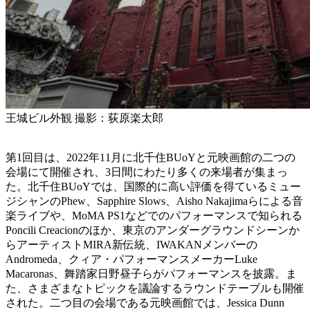
王城ビル外観 撮影：荻原楽太郎
第1回目は、2022年11月に北千住BUoYと元映画館の二つの
会場にて開催され、3日間にわたり多くの来場者が集まっ
た。北千住BUoYでは、国際的に高い評価を得ているミュー
ジシャンのPhew、Sapphire Slows、Aisho Nakajimaらによる音
楽ライブや、MoMA PS1などでのパフォーマンスで知られる
Poncili Creacionのほか、東京のアンダーグラウンドシーンか
らアーティストMIRA新伝統、IWAKANメンバーの
Andromeda、クィア・パフォーマンスメーカーLuke
Macaronas、舞踏家日野昼子らがパフォーマンスを披露。ま
た、さまざまなトピックを議論するラウンドテーブルも開催
された。二つ目の会場である元映画館では、Jessica Dunn