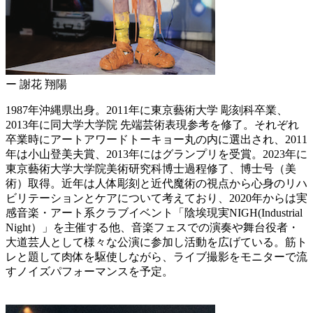
ー 謝花 翔陽
1987年沖縄県出身。2011年に東京藝術大学 彫刻科卒業、
2013年に同大学大学院 先端芸術表現参考を修了。それぞれ
卒業時にアートアワードトーキョー丸の内に選出され、2011
年は小山登美夫賞、2013年にはグランプリを受賞。2023年に
東京藝術大学大学院美術研究科博士過程修了、博士号（美
術）取得。近年は人体彫刻と近代魔術の視点から心身のリハ
ビリテーションとケアについて考えており、2020年からは実
感音楽・アート系クラブイベント「陰埃現実NIGH(Industrial
Night）」を主催する他、音楽フェスでの演奏や舞台役者・
大道芸人として様々な公演に参加し活動を広げている。筋ト
レと題して肉体を駆使しながら、ライブ撮影をモニターで流
すノイズパフォーマンスを予定。