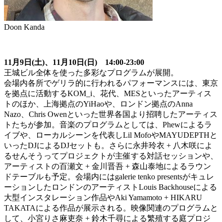
Doon Kanda
11月9日(土)、11月10日(日) 14:00-23:00
王城ビル全体を使った多彩なプログラムが展開。
会場内各所でゲリラ的に行われるパフォーマンスには、東京
を拠点に活動するKOM_i、花代、MESといったアーティス
トのほか、上海拠点のYiHaoや、ロンドン拠点のAnna
Nazo、Chris Owenといった世界各国より招聘したアーティス
トたちが参加。音楽のプログラムとしては、Phewによるラ
イブや、ローカルシーンを代表しLil MofoやMAYUDEPTHと
いったDJによるDJセットも。さらに永井玲衣 + 八木咲によ
るせんそうってプロジェクトが主催する対話セッションや、
アーティストの百瀬文 + 金川晋吾 + 森山泰地によるラウン
ドテーブルも予定。会場内にはgalerie tenko presentsがキュレ
ーションしたロンドンのアーティストLouis Backhouseによる
大型インスタレーション作品やAki Yamamoto + HIKARU
TAKATAによる作品が展示される。映像関連のプログラムと
して、小宮りさ麻吏奈 + 鈴木千尋による繁殖する庭プロジ