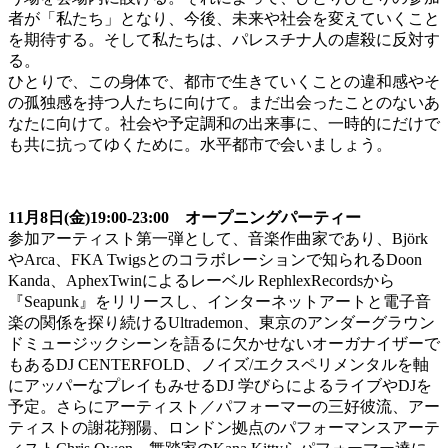
者が「私たち」となり、今後、未来や社会を変えていくこと
を期待する。そして私たちは、パレスチナ人の虐殺に反対す
る。
ひとりで、この身体で、都市で生きていくことの違和感やそ
の孤独感を持つ人たちに向けて。まだ出会ったことのないあ
なたに向けて。社会や予定調和の出来事に、一時的にだけで
も共に抗ってゆくために。水平都市で会いましょう。
11月8日(金)19:00-23:00 オープニングパーティー
参加アーティスト第一弾として、音楽作曲家であり、Björk
やArca、FKA Twigsとのコラボレーションで知られるDoon
Kanda、AphexTwinによるレーベル RephlexRecordsから
『Seapunk』をリリースし、インターネットアートと電子音
楽の関係を探り続けるUltrademon、東京のアンダーグラウン
ドミュージックシーンを語るに欠かせないオーガナイザーで
もあるDJ CENTERFOLD、ノイズ/エクスペリメンタルを軸
にアッパーなプレイもみせるDJ 学びらによるライブやDJを
予定。さらにアーティスト／パフォーマーの三好彼流、アー
ティストの謝花翔陽、ロンドン拠点のパフォーマンスアーテ