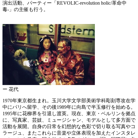
演出活動、パーティー「REVOLIC-revolution holic/革命中
毒-」の主催も行う。
ー 花代
1970年東京都生まれ。玉川大学文学部美術学科彫刻専攻在学
中にパリへ留学、その後1989年に向島で半玉修行を始める。
1995年に花柳界を引退し渡英。現在、東京・ベルリンを拠点
に、写真家、芸妓、ミュージシャン、モデルとして多方面で
活動を展開。自身の日常を幻想的な色彩で切り取る写真やコ
ラージュ、またこれらに音楽や立体表現を加えたインスタレ