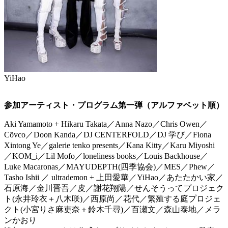
YiHao
参加アーティスト・プログラム第一弾（アルファベット順）
Aki Yamamoto + Hikaru Takata／Anna Nazo／Chris Owen／
Cõvco／Doon Kanda／DJ CENTERFOLD／DJ 学び／Fiona
Xintong Ye／galerie tenko presents／Kana Kitty／Karu Miyoshi
／KOM_i／Lil Mofo／loneliness books／Louis Backhouse／
Luke Macaronas／MAYUDEPTH(四季協会)／MES／Phew／
Tasho Ishii ／ ultrademon + 上田愛華／YiHao／あたたかい家／
石原海／金川晋吾／皮／謝花翔陽／せんそうってプロジェク
ト(永井玲衣＋八木咲)／西原尚／花代／繁殖する庭プロジェ
クト(小宮りさ麻吏奈＋鈴木千尋)／百瀬文／森山泰地／メラ
ンかおり