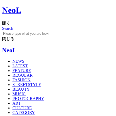
NeoL
開く
Search
閉じる
NeoL
NEWS
LATEST
FEATURE
REGULAR
FASHION
STREETSTYLE
BEAUTY
MUSIC
PHOTOGRAPHY
ART
CULTURE
CATEGORY