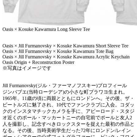
Oasis × Kosuke Kawamura Long Sleeve Tee
Oasis × Jill Furmanovsky × Kosuke Kawamura Short Sleeve Tee
Oasis × Jill Furmanovsky × Kosuke Kawamura Tote Bag
Oasis × Jill Furmanovsky × Kosuke Kawamura Acrylic Keychain
Oasis Origin + Reconstruction Poster
※写真はイメージです
Jill Furmanovsky(ジル・ファーマノフスキー)プロフィール
ジンバブエ(当時ローデシア)の小さな町ブラワヨ生まれ。
1965年、11歳の頃に両親とともにロンドンへ。その後、ザ・
ビートルズに魅了され、10代でファンクラブに入会。コダッ
クのインスタマチックカメラを手に、アビーロード・スタジ
オ近くのポール・マッカートニーの自宅前でポールと友人2
人を撮影し、記念すべきロックスターを捉えた最初の作品と
なる。その後、当時美術学生だった72年にロンドン/レイン
ボー・シアターの公式フォトグラファーに。ピンク・フロイ