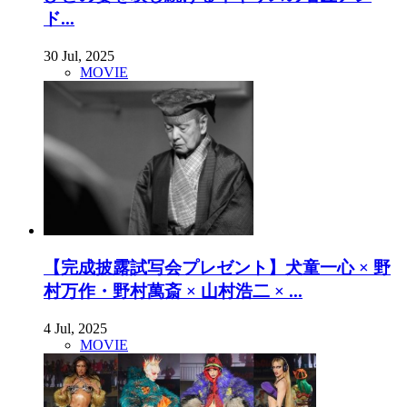
ド...
30 Jul, 2025
MOVIE
【完成披露試写会プレゼント】犬童一心 × 野
村万作・野村萬斎 × 山村浩二 × ...
4 Jul, 2025
MOVIE