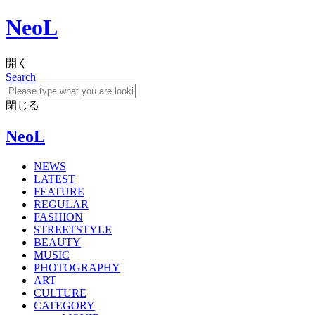
NeoL
開く
Search
閉じる
NeoL
NEWS
LATEST
FEATURE
REGULAR
FASHION
STREETSTYLE
BEAUTY
MUSIC
PHOTOGRAPHY
ART
CULTURE
CATEGORY