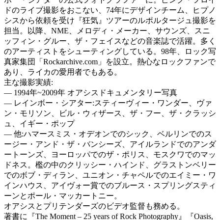
ドのライブ撮影をおこない、74年にデザインチーム、ヒプノ
シスから依頼を受け『狂気』ツアーのルポルタージュ撮影を
担当。以降、NME、メロディ・メーカー、サウンズ、スニ
ッフィン・グルー、ザ・フェイスなどの音楽誌で活躍。多く
のアーティストをシューティングしている。98年、ロック写
真家集団「Rockarchive.com」を設立。熱心なロックファンで
あり、ライカの愛用者でもある。
主な撮影実績:
― 1994年~2009年 オアシスドキュメンタリー写真
― レインボー・シアター:スティーヴィー・ワンダー、ヴァ
ン・モリソン、ビル・ウィザース、ザ・フー、ザ・クラッシ
ュ、イギー・ポップ
― 他:ハマースミス・オデオンでのシック、ベルリンでのス
ージー・アンド・ザ・バンシーズ、アイルランドでのアンダ
ートーンズ、ヨーロッパでのザ・ポリス、モスクワでのマッ
ドネス。檻の中のクリッシー・ハインド、グラストンベリー
でのボブ・ディラン、ユニオン・チャペルでのエイミー・ワ
インハウス、アイヴォー賞でのブルース・スプリングスティ
ーンとポール・マッカートニー。
オアシスとプリテンダーズのビデオ監督も務める。
著書に『The Moment – 25 years of Rock Photography』『Oasis,