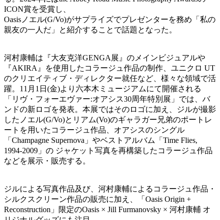
ICON賞を受賞し、
Oasisノエル(G/Vo)がサプライズでプレゼンターを務め「私の
親友の一人だ」と紹介することで話題となった。
河村康輔は『大友克洋GENGA展』のメインビジュアルや
『AKIRA』を使用したコラージュ作品の制作、ユニクロ UT
のクリエイティブ・ディレクター就任など、様々な領域で活
躍。11月1日(金)より六本木ミュージアムにて開催される
「リヴ・フォーエヴァー:オアシス30周年特別展」では、バ
ンドの新ロゴを発表。本展ではそのロゴに加え、ジルが撮影
したノエル(G/Vo)とリアム(Vo)のギャラガー兄弟のポートレ
ートを用いたコラージュ作品、オアシスのシングル
「Champagne Supernova」やベストアルバム「Time Flies,
1994-2009」の ジャケット写真を再構築したコラージュ作品
などを展示・販売する。
ジルによる写真作品及び、河村康輔によるコラージュ作品・
シルクスクリーン作品の販売に加え、「Oasis Origin +
Reconstruction」限定のOasis × Jill Furmanovsky × 河村康輔 オ
リジナルグッズにも注目。