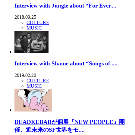
Interview with Jungle about “For Ever....
2018.09.25
CULTURE
MUSIC
Interview with Shame about “Songs of ....
2019.02.20
CULTURE
MUSIC
DEADKEBABが個展『NEW PEOPLE』開
催、近未来のSF世界をモ....