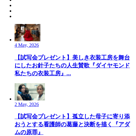
4 May, 2026
【試写会プレゼント】美しき衣装工房を舞台
にしたお針子たちの人生賛歌『ダイヤモンド
私たちの衣装工房』...
2 May, 2026
【試写会プレゼント】孤立した母子に寄り添
おうとする看護師の葛藤と決断を描く『アダ
ムの原罪』