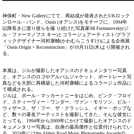
神保町・New Galleryにてて、再結成が発表されたUKロック
ンロール・バンド、Oasis (オアシス)をモチーフに、1994年
以降長きに渡り彼らを撮 り続けた写真家Jill Furmanovsky(ジ
ル・ファーマノフス キー)とコラージュアーティスト/グラフ
ィックデザイナー河村康輔(かわむらこうすけ)による企画展
「Oasis Origin + Reconstruction」が10月31日(木)より開催され
る。
本展は、ジルが撮影したオアシスのドキュメンタリー写真
と、オアシスのロゴやアルバムジャケット、ポートレート写
真などを大胆に再構築した河村康輔によるコラージュ作品に
て構成される。
ジルは、ポール・マッカートニーをはじめ、ピンク・フロイ
ド、スティーヴィー・ワンダー、ヴァン・モリソン、ビル・
ウィザース、ザ・フー、ザ・クラッシュ、イギー・ポップな
ど、数々の著名アーティストを撮影してきた。そんな彼女に
とっても、1994年から2009年にかけて撮影したオアシスのド
キュメンタリー写真は、自身の最高傑作と位置付けられてい
る。2024年にはthe Abbey Road Music Photography Awardsの