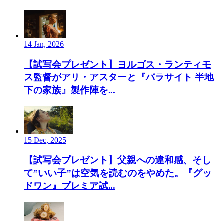
14 Jan, 2026
【試写会プレゼント】ヨルゴス・ランティモ
ス監督がアリ・アスターと『パラサイト 半地
下の家族』製作陣を...
15 Dec, 2025
【試写会プレゼント】父親への違和感、そし
て”いい子”は空気を読むのをやめた。『グッ
ドワン』プレミア試...