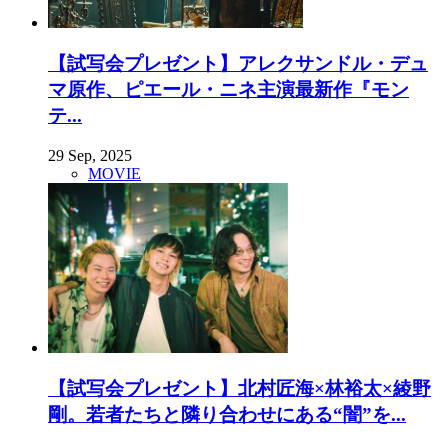
【試写会プレゼント】アレクサンドル・デュ
マ原作、ピエール・ニネ主演最新作『モン
テ...
29 Sep, 2025
MOVIE
【試写会プレゼント】北村匠海×林裕太×綾野
剛。若者たちと隣り合わせにある“闇”を...