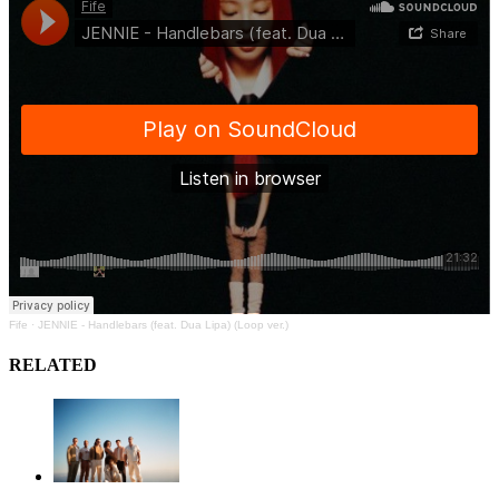
Fife
·
JENNIE - Handlebars (feat. Dua Lipa) (Loop ver.)
RELATED