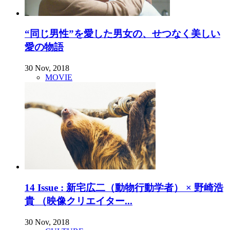
“同じ男性”を愛した男女の、せつなく美しい
愛の物語
30 Nov, 2018
MOVIE
14 Issue : 新宅広二（動物行動学者） × 野崎浩
貴 （映像クリエイター...
30 Nov, 2018