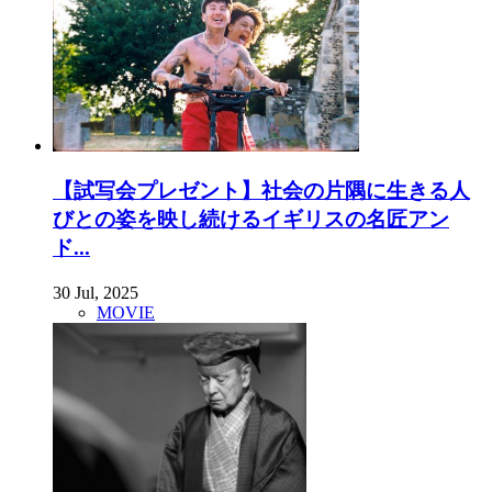
【試写会プレゼント】社会の片隅に生きる人
びとの姿を映し続けるイギリスの名匠アン
ド...
30 Jul, 2025
MOVIE