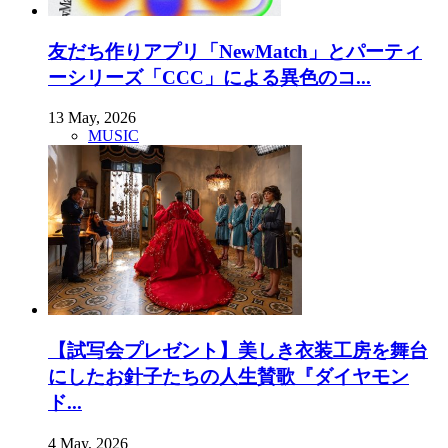
友だち作りアプリ「NewMatch」とパーティ
ーシリーズ「CCC」による異色のコ...
13 May, 2026
MUSIC
【試写会プレゼント】美しき衣装工房を舞台
にしたお針子たちの人生賛歌『ダイヤモン
ド...
4 May, 2026