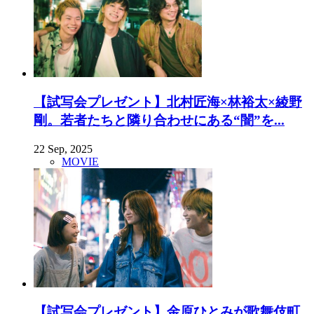
【試写会プレゼント】北村匠海×林裕太×綾野
剛。若者たちと隣り合わせにある“闇”を...
22 Sep, 2025
MOVIE
【試写会プレゼント】金原ひとみが歌舞伎町