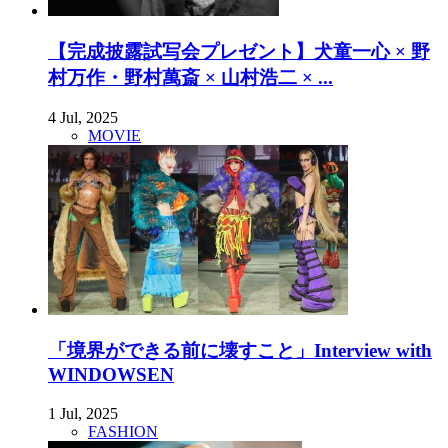
【完成披露試写会プレゼント】犬童一心 × 野
村万作・野村萬斎 × 山村浩二 × ...
4 Jul, 2025
MOVIE
「境界ができる前に壊すこと」Interview with
WINDOWSEN
1 Jul, 2025
FASHION