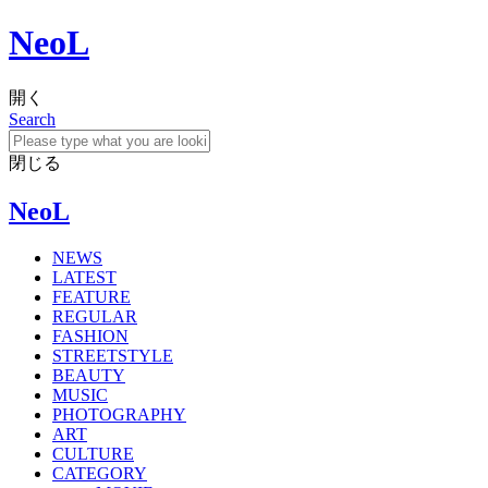
NeoL
開く
Search
閉じる
NeoL
NEWS
LATEST
FEATURE
REGULAR
FASHION
STREETSTYLE
BEAUTY
MUSIC
PHOTOGRAPHY
ART
CULTURE
CATEGORY