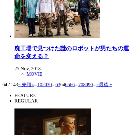
廃工場で見つけた謎のロボットが男たちの運
命を変える？
25 Nov, 2018
MOVIE
64 / 143
« 先頭
«
...
10
20
30
...
63
64
65
66
...
70
80
90
...
»
最後 »
FEATURE
REGULAR