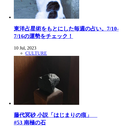
東洋占星術をもとにした毎週の占い。7/10-
7/16の運勢をチェック！
10 Jul, 2023
CULTURE
藤代冥砂 小説「はじまりの痕」
#53 南極の石