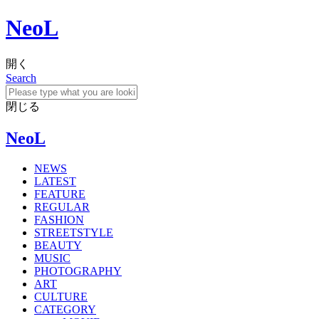
NeoL
開く
Search
閉じる
NeoL
NEWS
LATEST
FEATURE
REGULAR
FASHION
STREETSTYLE
BEAUTY
MUSIC
PHOTOGRAPHY
ART
CULTURE
CATEGORY