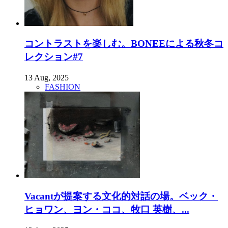
コントラストを楽しむ。BONEEによる秋冬コ
レクション#7
13 Aug, 2025
FASHION
Vacantが提案する文化的対話の場。ベック・
ヒョワン、ヨン・ココ、牧口 英樹、...