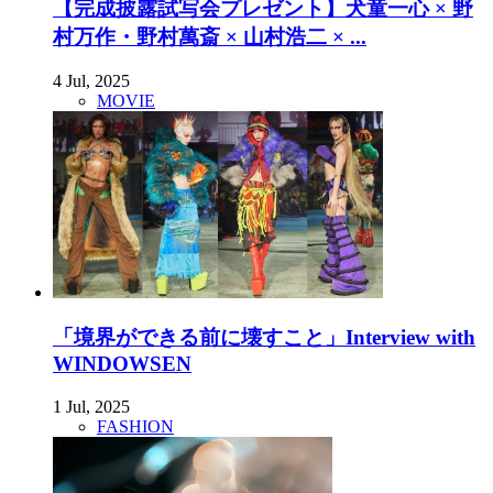
【完成披露試写会プレゼント】犬童一心 × 野
村万作・野村萬斎 × 山村浩二 × ...
4 Jul, 2025
MOVIE
「境界ができる前に壊すこと」Interview with
WINDOWSEN
1 Jul, 2025
FASHION