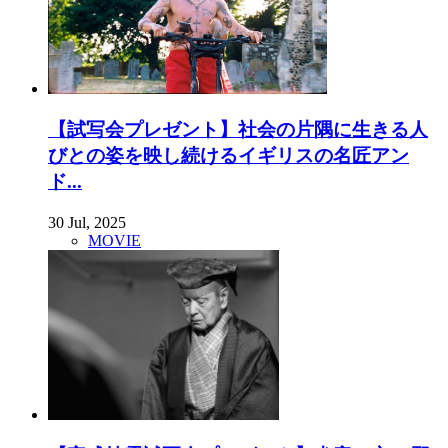
【試写会プレゼント】社会の片隅に生きる人
びとの姿を映し続けるイギリスの名匠アン
ド...
30 Jul, 2025
MOVIE