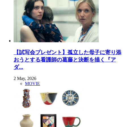
【試写会プレゼント】孤立した母子に寄り添
おうとする看護師の葛藤と決断を描く『ア
ダ...
2 May, 2026
MOVIE