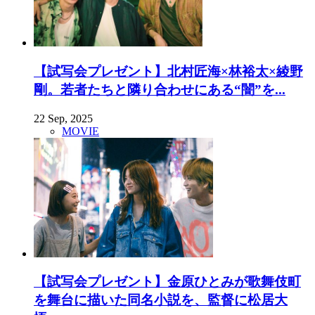
【試写会プレゼント】北村匠海×林裕太×綾野
剛。若者たちと隣り合わせにある“闇”を...
22 Sep, 2025
MOVIE
【試写会プレゼント】金原ひとみが歌舞伎町
を舞台に描いた同名小説を、監督に松居大