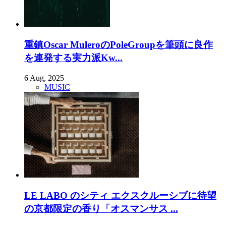
重鎮Oscar MuleroのPoleGroupを筆頭に良作
を連発する実力派Kw...
6 Aug, 2025
MUSIC
LE LABO のシティ エクスクルーシブに待望
の京都限定の香り「オスマンサス ...