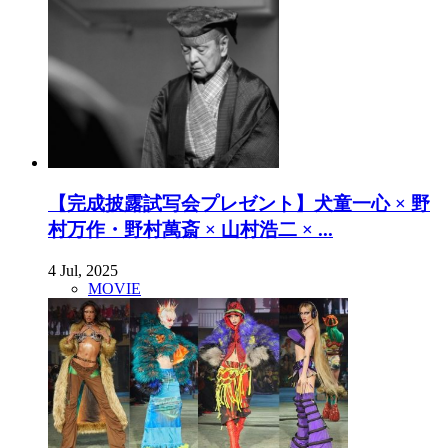
【完成披露試写会プレゼント】犬童一心 × 野
村万作・野村萬斎 × 山村浩二 × ...
4 Jul, 2025
MOVIE