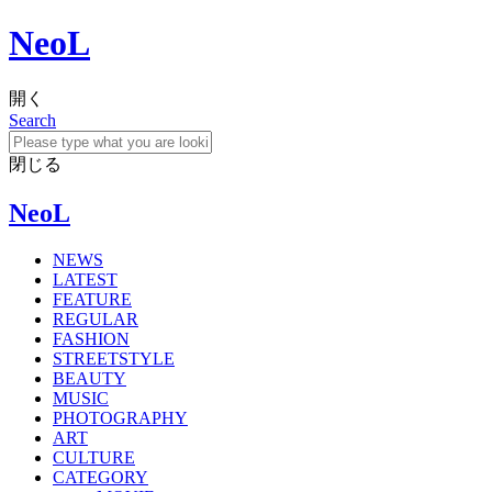
NeoL
開く
Search
閉じる
NeoL
NEWS
LATEST
FEATURE
REGULAR
FASHION
STREETSTYLE
BEAUTY
MUSIC
PHOTOGRAPHY
ART
CULTURE
CATEGORY