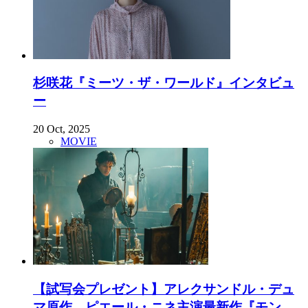
杉咲花『ミーツ・ザ・ワールド』インタビュ
ー
20 Oct, 2025
MOVIE
【試写会プレゼント】アレクサンドル・デュ
マ原作、ピエール・ニネ主演最新作『モン