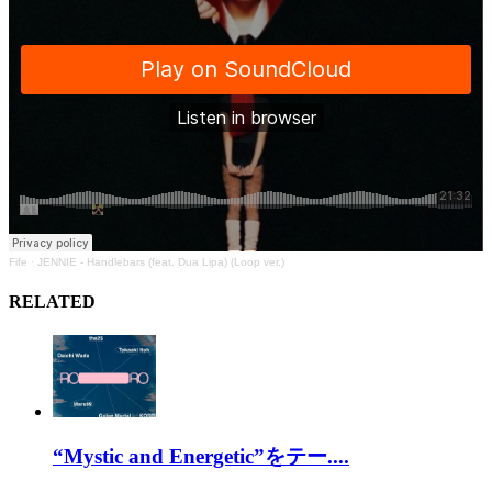
Fife
·
JENNIE - Handlebars (feat. Dua Lipa) (Loop ver.)
RELATED
“Mystic and Energetic”をテー....