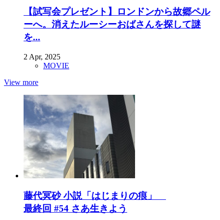
【試写会プレゼント】ロンドンから故郷ペル
ーへ。消えたルーシーおばさんを探して謎
を...
2 Apr, 2025
MOVIE
View more
藤代冥砂 小説「はじまりの痕」
最終回 #54 さあ生きよう