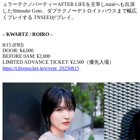
ュラーテクノパーティーAFTER LIFEを主宰しruralへも出演
したShinsuke Goto、ダブテクノ〜デトロイトハウスまで幅広
くプレイする TNSEEIがプレイ。
– KWARTZ / ROIRO –
8/15 (FRI)
DOOR: ¥4,000
BEFORE 0AM: ¥2,000
LIMITED ADVANCE TICKET: ¥2,500（優先入場）
https://t.livepocket.jp/e/vent_20250815