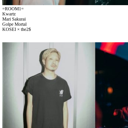
=ROOM1=
Kwartz
Mari Sakurai
Golpe Mortal
KOSEI × the2$