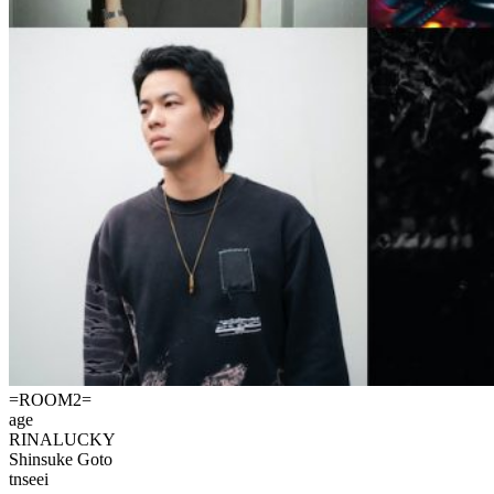
=ROOM2=
age
RINALUCKY
Shinsuke Goto
tnseei