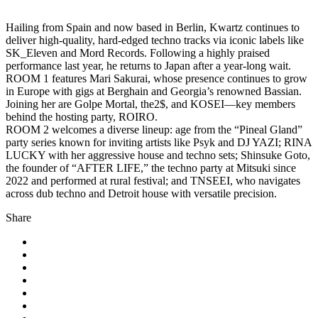
Hailing from Spain and now based in Berlin, Kwartz continues to
deliver high-quality, hard-edged techno tracks via iconic labels like
SK_Eleven and Mord Records. Following a highly praised
performance last year, he returns to Japan after a year-long wait.
ROOM 1 features Mari Sakurai, whose presence continues to grow
in Europe with gigs at Berghain and Georgia’s renowned Bassian.
Joining her are Golpe Mortal, the2$, and KOSEI—key members
behind the hosting party, ROIRO.
ROOM 2 welcomes a diverse lineup: age from the “Pineal Gland”
party series known for inviting artists like Psyk and DJ YAZI; RINA
LUCKY with her aggressive house and techno sets; Shinsuke Goto,
the founder of “AFTER LIFE,” the techno party at Mitsuki since
2022 and performed at rural festival; and TNSEEI, who navigates
across dub techno and Detroit house with versatile precision.
Share