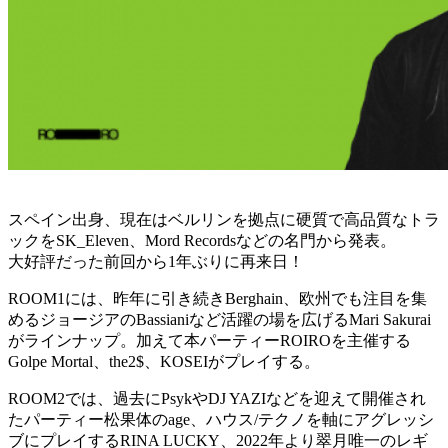
スペイン出身、現在はベルリンを拠点に硬質で高品質なトラ
ックをSK_Eleven、Mord Recordsなどの名門から発表。
大好評だった前回から1年ぶりに再来日！
ROOM1には、昨年に引き続きBerghain、欧州でも注目を集
めるジョージアのBassianiなど活躍の場を広げるMari Sakurai
がラインナップ。加えて本パーティーROIROを主催する
Golpe Mortal、the2$、KOSEIがプレイする。
ROOM2では、過去にPsykやDJ YAZIなどを迎えて開催され
たパーティー松果体のage、ハウス/テクノを軸にアグレッシ
ブにプレイするRINA LUCKY、2022年より翠月唯一のレギ