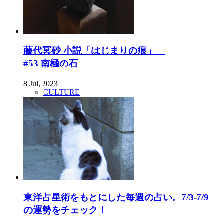
藤代冥砂 小説「はじまりの痕」
#53 南極の石
8 Jul, 2023
CULTURE
東洋占星術をもとにした毎週の占い。7/3-7/9
の運勢をチェック！