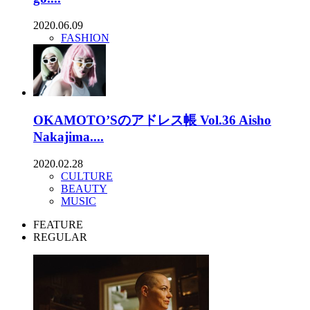
2020.06.09
FASHION
OKAMOTO’Sのアドレス帳 Vol.36 Aisho
Nakajima....
2020.02.28
CULTURE
BEAUTY
MUSIC
FEATURE
REGULAR