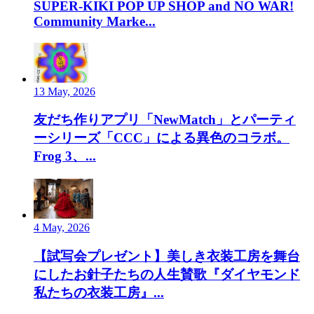
SUPER-KIKI POP UP SHOP and NO WAR!
Community Marke...
13 May, 2026
友だち作りアプリ「NewMatch」とパーティ
ーシリーズ「CCC」による異色のコラボ。
Frog 3、...
4 May, 2026
【試写会プレゼント】美しき衣装工房を舞台
にしたお針子たちの人生賛歌『ダイヤモンド
私たちの衣装工房』...