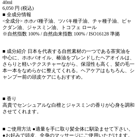
40ml
6,050 円 (税込)
■ 全成分情報
<全成分> ホホバ種子油、ツバキ種子油、チャ種子油、ビャ
クダン油、ジャスミン油、トコフェ ロール
※自然指数 100% / 自然由来指数 100% / ISO16128 準拠
■ 成分紹介 日本を代表する自然素材の一つである茶実油を
中心に、ホホバオイル、椿油をブレンドしたヘアオイルは、
さらりと軽いテクスチャーながら、保湿性も高く、髪の毛一
本一本をなめらかに整えてくれる。ヘアケアはもちろん、シ
ャンプー前の頭皮ケアにもおすすめ。
■ 香り
高貴でセンシュアルな白檀とジャスミンの香りが心身を調和
させてくれます。
■ ご使用方法 ●適量を手に取り髪全体に馴染ませて下さい。
●お好みで頭皮、全身のマッサージにご使用いただけます。