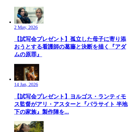
2 May, 2026
【試写会プレゼント】孤立した母子に寄り添
おうとする看護師の葛藤と決断を描く『アダ
ムの原罪』
14 Jan, 2026
【試写会プレゼント】ヨルゴス・ランティモ
ス監督がアリ・アスターと『パラサイト 半地
下の家族』製作陣を...