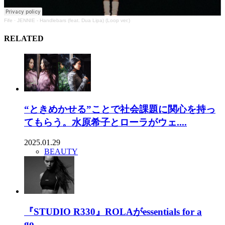
Fife
·
JENNIE - Handlebars (feat. Dua Lipa) (Loop ver.)
RELATED
“ときめかせる”ことで社会課題に関心を持っ
てもらう。水原希子とローラがウェ....
2025.01.29
BEAUTY
『STUDIO R330』ROLAがessentials for a
go....