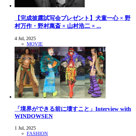
【完成披露試写会プレゼント】犬童一心 × 野
村万作・野村萬斎 × 山村浩二 × ...
4 Jul, 2025
MOVIE
「境界ができる前に壊すこと」Interview with
WINDOWSEN
1 Jul, 2025
FASHION