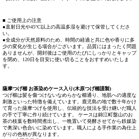
■ ご使用上の注意
●直射日光や45°C以上の高温多湿を避けて保管してくださ
い。
●全成分が天然原料のため、時間の経過と共に色や香りに多
少の変化が生じる場合がございます。品質にはまったく問題
ありませんが、開封後はご使用のたびにしっかりとキャップ
を閉め、120日を目安に使い切ることをおすすめいたしま
す。
薩摩つげ櫛 お茶染めケース入り(木原つげ櫛謹製)
つげ櫛は髪を傷つけないなめらかな櫛通り、地肌への適度な
刺激といった特徴を備えています。鹿児島の地で数十年かけ
て育った薩摩つげを使用し、伝統的な技法を受け継いだ職人
の手で丁寧に作り続けています。 ケースは錦江町盤山のお
茶の枝葉を数時間煮出し、一晩置いて発酵させてから鉄媒染
で奥深い色合いに染めています。職人による手作業の為仕上
がりの色柄が異なります。