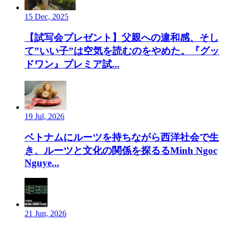
15 Dec, 2025
【試写会プレゼント】父親への違和感、そし
て”いい子”は空気を読むのをやめた。『グッ
ドワン』プレミア試...
19 Jul, 2026
ベトナムにルーツを持ちながら西洋社会で生
き、ルーツと文化の関係を探るるMinh Ngoc
Nguye...
21 Jun, 2026