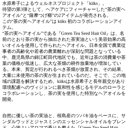
水原希子によるウェルネスプロジェクト「kiiks」。
待望の第3弾として、ヘアケアにフィーチャーした“茶の実ヘ
アオイル”と“薩摩つげ櫛”の2アイテムが発売される。
この“茶の実ヘアオイル”は kiiks 初のコラボレーションアイ
テム。
“茶の実ヘアオイル”である『Green Tea Seed Hair Oil』は、名
前のとおり茶の実から抽出された茶実油という美容効果の高
いオイルを使用して作られたヘアオイル。日本全国で農業従
事者の高齢化や若者の農業離れが深刻な問題となっている
中、鹿児島県の錦江町田代地区でも、近年は茶の消費量や茶
葉の価格が低迷し、広大な茶畑の耕作放棄地が増加してい
る。本来、剪定が行われるべき茶畑が放置され、その結果、
大量に未使用の茶の実が生まれているのだ。そこで、この地
域の課題を解決するため、kiiksは水原希子と⻑年親交があり
環境配慮へのヴィジョンに親和性を感じるモデルのローラと
コラボレーションし、茶の実を使用した特別なヘアオイルを
開発。
自然に優しい茶の実油と、桜島産のツバキ油をベースに、サ
ンダルウッドとジャスミンのエッセンシャルオイルをブレン
ド。心地よいアロマで香りを整えた『Green Tea Seed Hair