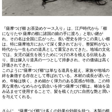
『薩摩つげ櫛 お茶染めケース入り』は、江戶時代から「櫛
になりたや 薩摩の櫛に諸国の娘の手に渡ろ」と歌い継が
れ、その名は全国に広がった。⻑い歴史を持つこの美しい櫛
は、特に薩摩地方において深く愛されており、整髪料がない
時代から一生ものの道具として重宝されてきた。地域の文化
では、女児の誕生を祝うためにつげの木を植える伝統もあ
り、昔は嫁入り道具の一つとして持参され、その価値は高く
評価されてきた。
このように“薩摩つげ櫛”は単なる道具を超え、家族や地域の
絆を象徴する存在として尊ばれている。木材の成⻑が遅いた
め、年輪は狭く、きめ細かく弾力のある質感が特徴。この特
異な⻩色いなめらかな肌合いを持つ薩摩つげ櫛は、椿油を染
み込ませて使用することで、髪を梳くたびに自然な艶と潤い
を与えてくれる。
さらに、“薩摩つげ櫛”は多くの効果や効能を持つ。木製の櫛