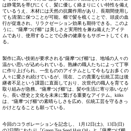
は静電気を帯びにくく、髪に優しく絡まりにくい特性を備え
ているうえ、木材には天然の抗菌作用があり、⻑期間使用し
ても清潔に保つことが可能。櫛で髪を梳くことで、頭皮の血
行が促進され、リラクゼーション効果も期待できる。このよ
うに、“薩摩つげ櫛” は美しさと実用性を兼ね備えたアイテ
ムであり、使用することで心身の健康をもサポートしてくれ
る。
製作に高い技術が要求される“薩摩つげ櫛”は、地域の人々の
温かい思いが込められている。熟練の職人たちによって丁寧
に作り上げられ、一生もののアイテムとして今もなお多くの
人々に愛され続けているが、現在、この貴重な伝統工芸は後
継者不足という課題に直面しており、次世代の職人を育てる
取り組みが急務。“薩摩つげ櫛”は、髪や生活に寄り添いなが
ら、⻑い歴史と文化を未来に繋げる重要なアイテム。kiiks
は、“薩摩つげ櫛”の素晴らしさを広め、伝統工芸を守るきっ
かけとなることも願っている。
今回のコラボレーションを記念し、 1月12日(土)、13日(日)
の2日間にわたり『Green Tea Seed Hair Oil』と『薩摩つげ櫛