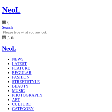
NeoL
開く
Search
閉じる
NeoL
NEWS
LATEST
FEATURE
REGULAR
FASHION
STREETSTYLE
BEAUTY
MUSIC
PHOTOGRAPHY
ART
CULTURE
CATEGORY