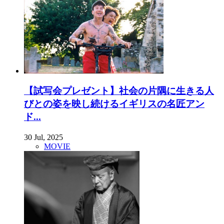
【試写会プレゼント】社会の片隅に生きる人
びとの姿を映し続けるイギリスの名匠アン
ド...
30 Jul, 2025
MOVIE