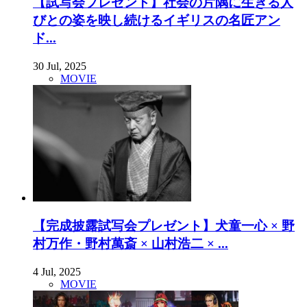
【試写会プレゼント】社会の片隅に生きる人
びとの姿を映し続けるイギリスの名匠アン
ド...
30 Jul, 2025
MOVIE
【完成披露試写会プレゼント】犬童一心 × 野
村万作・野村萬斎 × 山村浩二 × ...
4 Jul, 2025
MOVIE