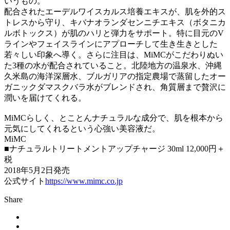
いうもの。
配合されたエーデルワイスカルス培養エキスが、肌を外的ス
トレスから守り、キバナオランダセンニチエキス（ボタニカ
ルボトックス）が肌のハリと弾力をサポート。特に目元のV
ラインやフェイスラインにアプローチして生き生きとした
若々しい印象へ導く。さらに注目は、MiMCがこだわりぬい
た3種の水が配合されていること。北陸地方の温泉水、沖縄
久米島の海洋深層水、ブルガリアの指定農場で蒸留したオー
ガニックダマスクバラ水がブレンドされ、角質層まで贅沢に
潤いを届けてくれる。
MiMCらしく、とことんナチュラルな成分で、肌を根本から
元気にしてくれるという心強い美容液だ。
MiMC
■ナチュラルトリートメントアップチャージ 30ml 12,000円＋
税
2018年5月2日発売
公式サイト
https://www.mimc.co.jp
Share