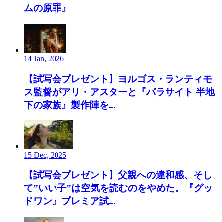
ムの原罪』
14 Jan, 2026
【試写会プレゼント】ヨルゴス・ランティモ
ス監督がアリ・アスターと『パラサイト 半地
下の家族』製作陣を...
15 Dec, 2025
【試写会プレゼント】父親への違和感、そし
て”いい子”は空気を読むのをやめた。『グッ
ドワン』プレミア試...