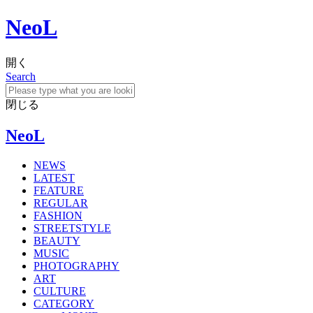
NeoL
開く
Search
閉じる
NeoL
NEWS
LATEST
FEATURE
REGULAR
FASHION
STREETSTYLE
BEAUTY
MUSIC
PHOTOGRAPHY
ART
CULTURE
CATEGORY