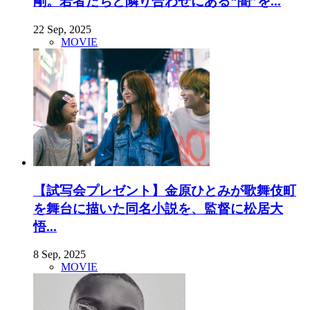
剛。若者たちと隣り合わせにある“闇”を...
22 Sep, 2025
MOVIE
【試写会プレゼント】金原ひとみが歌舞伎町
を舞台に描いた同名小説を、監督に松居大
悟...
8 Sep, 2025
MOVIE