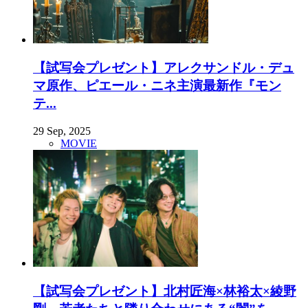
【試写会プレゼント】アレクサンドル・デュ
マ原作、ピエール・ニネ主演最新作『モン
テ...
29 Sep, 2025
MOVIE
【試写会プレゼント】北村匠海×林裕太×綾野