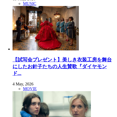
MUSIC
【試写会プレゼント】美しき衣装工房を舞台
にしたお針子たちの人生賛歌『ダイヤモン
ド...
4 May, 2026
MOVIE