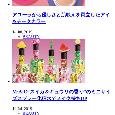
アユーラから優しさと肌映えを両立したアイ
&チークカラー
14 Jul, 2019
BEAUTY
M·A·C“スイカ＆キュウリの香り”のミニサイ
ズスプレー化粧水でメイク持ちUP
11 Jul, 2019
BEAUTY