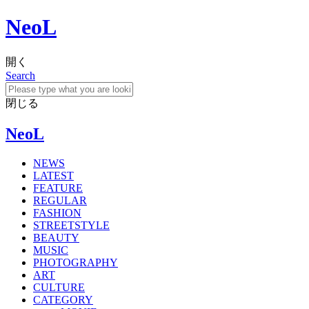
NeoL
開く
Search
閉じる
NeoL
NEWS
LATEST
FEATURE
REGULAR
FASHION
STREETSTYLE
BEAUTY
MUSIC
PHOTOGRAPHY
ART
CULTURE
CATEGORY