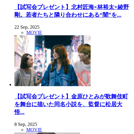
【試写会プレゼント】北村匠海×林裕太×綾野
剛。若者たちと隣り合わせにある“闇”を...
22 Sep, 2025
MOVIE
【試写会プレゼント】金原ひとみが歌舞伎町
を舞台に描いた同名小説を、監督に松居大
悟...
8 Sep, 2025
MOVIE