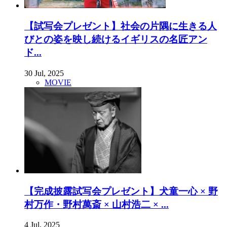
【試写会プレゼント】社会の片隅に生きる人
びとの姿を映し続けるイギリスの名匠アン
ド...
30 Jul, 2025
MOVIE
【完成披露試写会プレゼント】犬童一心 × 野
村万作・野村萬斎 × 山村浩二 × ...
4 Jul, 2025