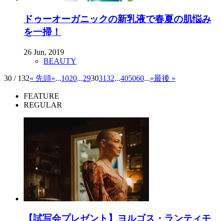
ドゥーオーガニックの新乳液で春夏の肌悩み
を一掃！
26 Jun, 2019
BEAUTY
30 / 132
« 先頭
«
...
10
20
...
29
30
31
32
...
40
50
60
...
»
最後 »
FEATURE
REGULAR
【試写会プレゼント】ヨルゴス・ランティモ