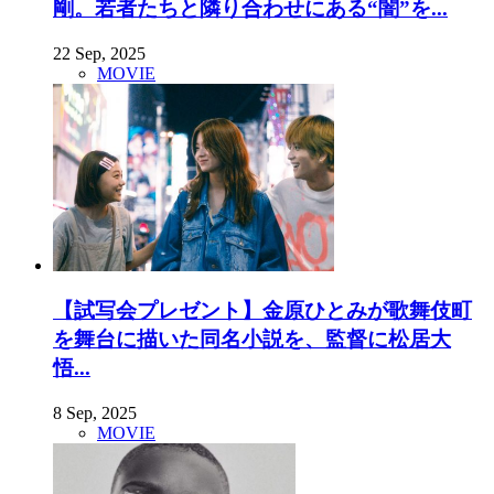
剛。若者たちと隣り合わせにある“闇”を...
22 Sep, 2025
MOVIE
【試写会プレゼント】金原ひとみが歌舞伎町
を舞台に描いた同名小説を、監督に松居大
悟...
8 Sep, 2025
MOVIE