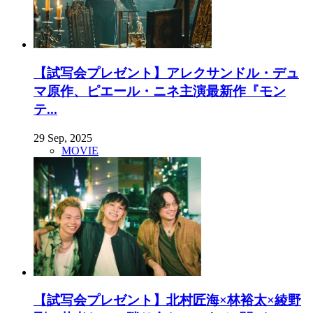
【試写会プレゼント】アレクサンドル・デュ
マ原作、ピエール・ニネ主演最新作『モン
テ...
29 Sep, 2025
MOVIE
【試写会プレゼント】北村匠海×林裕太×綾野