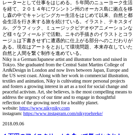
レーターとして仕事をはじめる。５年間のニューヨーク生活
を経て、２０１４年にワシントン州のオーカス島に拠点を移
し森の中でキャンピングカー生活をはじめて以来、自然と都
会生活を行き来する旅を続けている。イラスト、テキスタイ
ル、グラフィック、ミュージックビデオやアニメーションな
ど様々なフィールドで活動。ニキの手描きのイラストとコラ
ージュは下書きせずに遭遇的に仕上がる部分へのこだわりが
ある。現在はアートをとおして環境問題、本来存在していた
自然と人間を繋ぐ制作を進めている。
Niky is a German/Japanese artist and illustrator born and raised in
Tokyo. She graduated from the Central Saint Martins College of
Art&Design in London and now lives between Japan, Europe and
the US west coast. Along with her work in commercial illustration,
textiles and animation, Niky is cultivating more personal projects
and fosters a growing interest in art as a tool for social change and
peaceful activism. Art, she believes, is the most compelling means to
address the urgency of our time and to engage in thoughtful
reflection of the growing need for a healthy planet.
website:
https://www.nikyniky.com
instagram:
https://www.instagram.com/nikyroehreke/
2018.09.06