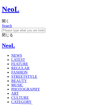
NeoL
開く
Search
閉じる
NeoL
NEWS
LATEST
FEATURE
REGULAR
FASHION
STREETSTYLE
BEAUTY
MUSIC
PHOTOGRAPHY
ART
CULTURE
CATEGORY