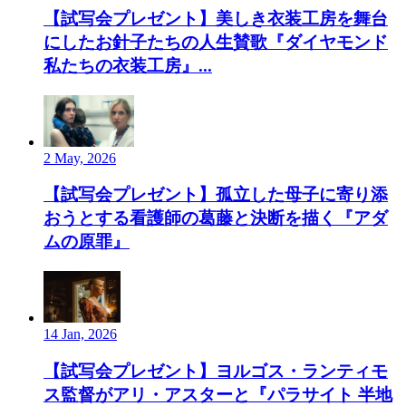
【試写会プレゼント】美しき衣装工房を舞台
にしたお針子たちの人生賛歌『ダイヤモンド
私たちの衣装工房』...
2 May, 2026
【試写会プレゼント】孤立した母子に寄り添
おうとする看護師の葛藤と決断を描く『アダ
ムの原罪』
14 Jan, 2026
【試写会プレゼント】ヨルゴス・ランティモ
ス監督がアリ・アスターと『パラサイト 半地