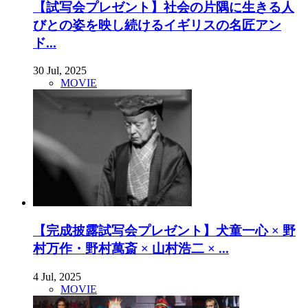
【試写会プレゼント】社会の片隅に生きる人
びとの姿を映し続けるイギリスの名匠アン
ド...
30 Jul, 2025
MOVIE
【完成披露試写会プレゼント】犬童一心 × 野
村万作・野村萬斎 × 山村浩二 × ...
4 Jul, 2025
MOVIE