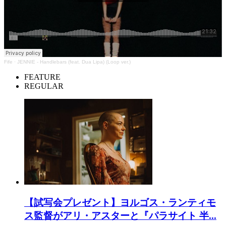
Fife
·
JENNIE - Handlebars (feat. Dua Lipa) (Loop ver.)
FEATURE
REGULAR
【試写会プレゼント】ヨルゴス・ランティモ
ス監督がアリ・アスターと『パラサイト 半...