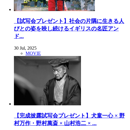
【試写会プレゼント】社会の片隅に生きる人
びとの姿を映し続けるイギリスの名匠アン
ド...
30 Jul, 2025
MOVIE
【完成披露試写会プレゼント】犬童一心 × 野
村万作・野村萬斎 × 山村浩二 × ...