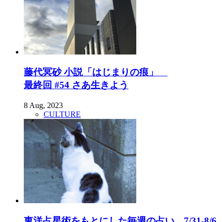
藤代冥砂 小説「はじまりの痕」
最終回 #54 さあ生きよう
8 Aug, 2023
CULTURE
東洋占星術をもとにした毎週の占い。7/31-8/6