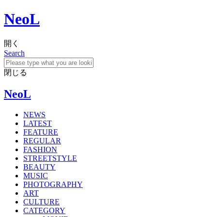
NeoL
開く
Search
閉じる
NeoL
NEWS
LATEST
FEATURE
REGULAR
FASHION
STREETSTYLE
BEAUTY
MUSIC
PHOTOGRAPHY
ART
CULTURE
CATEGORY