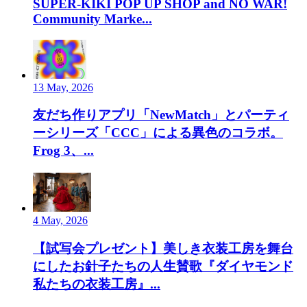
SUPER-KIKI POP UP SHOP and NO WAR!
Community Marke...
13 May, 2026
友だち作りアプリ「NewMatch」とパーティ
ーシリーズ「CCC」による異色のコラボ。
Frog 3、...
4 May, 2026
【試写会プレゼント】美しき衣装工房を舞台
にしたお針子たちの人生賛歌『ダイヤモンド
私たちの衣装工房』...