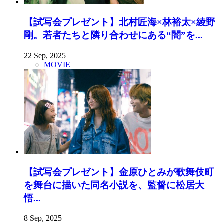
【試写会プレゼント】北村匠海×林裕太×綾野
剛。若者たちと隣り合わせにある“闇”を...
22 Sep, 2025
MOVIE
【試写会プレゼント】金原ひとみが歌舞伎町
を舞台に描いた同名小説を、監督に松居大
悟...
8 Sep, 2025