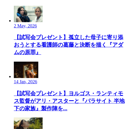
2 May, 2026
【試写会プレゼント】孤立した母子に寄り添
おうとする看護師の葛藤と決断を描く『アダ
ムの原罪』
14 Jan, 2026
【試写会プレゼント】ヨルゴス・ランティモ
ス監督がアリ・アスターと『パラサイト 半地
下の家族』製作陣を...