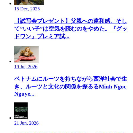
15 Dec, 2025
【試写会プレゼント】父親への違和感、そし
て”いい子”は空気を読むのをやめた。『グッ
ドワン』プレミア試...
19 Jul, 2026
ベトナムにルーツを持ちながら西洋社会で生
き、ルーツと文化の関係を探るるMinh Ngoc
Nguye...
21 Jun, 2026